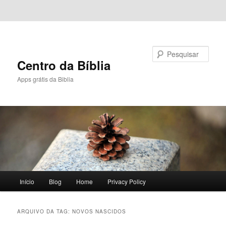
Pular para o conteúdo principal
Pular para o conteúdo secundário
Pesquisar
Centro da Bíblia
Apps grátis da Biblia
Menu
Início
Blog
Home
Privacy Policy
principal
ARQUIVO DA TAG:
NOVOS NASCIDOS