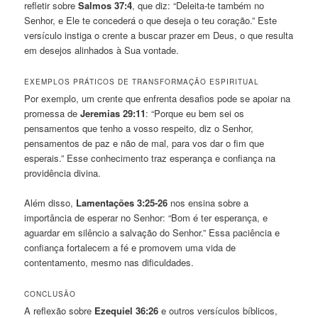
refletir sobre
Salmos 37:4
, que diz: “Deleita-te também no
Senhor, e Ele te concederá o que deseja o teu coração.” Este
versículo instiga o crente a buscar prazer em Deus, o que resulta
em desejos alinhados à Sua vontade.
EXEMPLOS PRÁTICOS DE TRANSFORMAÇÃO ESPIRITUAL
Por exemplo, um crente que enfrenta desafios pode se apoiar na
promessa de
Jeremias 29:11
: “Porque eu bem sei os
pensamentos que tenho a vosso respeito, diz o Senhor,
pensamentos de paz e não de mal, para vos dar o fim que
esperais.” Esse conhecimento traz esperança e confiança na
providência divina.
Além disso,
Lamentações 3:25-26
nos ensina sobre a
importância de esperar no Senhor: “Bom é ter esperança, e
aguardar em silêncio a salvação do Senhor.” Essa paciência e
confiança fortalecem a fé e promovem uma vida de
contentamento, mesmo nas dificuldades.
CONCLUSÃO
A reflexão sobre
Ezequiel 36:26
e outros versículos bíblicos,