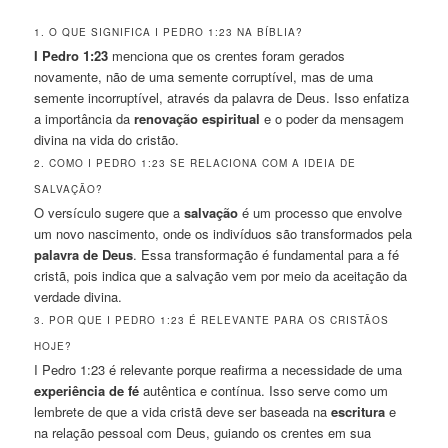
1. O QUE SIGNIFICA I PEDRO 1:23 NA BÍBLIA?
I Pedro 1:23
menciona que os crentes foram gerados
novamente, não de uma semente corruptível, mas de uma
semente incorruptível, através da palavra de Deus. Isso enfatiza
a importância da
renovação espiritual
e o poder da mensagem
divina na vida do cristão.
2. COMO I PEDRO 1:23 SE RELACIONA COM A IDEIA DE
SALVAÇÃO?
O versículo sugere que a
salvação
é um processo que envolve
um novo nascimento, onde os indivíduos são transformados pela
palavra de Deus
. Essa transformação é fundamental para a fé
cristã, pois indica que a salvação vem por meio da aceitação da
verdade divina.
3. POR QUE I PEDRO 1:23 É RELEVANTE PARA OS CRISTÃOS
HOJE?
I Pedro 1:23 é relevante porque reafirma a necessidade de uma
experiência de fé
autêntica e contínua. Isso serve como um
lembrete de que a vida cristã deve ser baseada na
escritura
e
na relação pessoal com Deus, guiando os crentes em sua