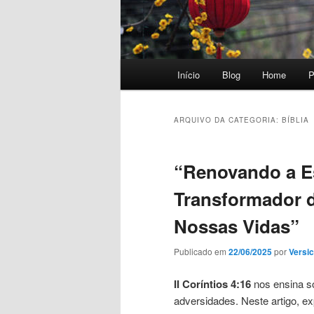
Menu
Início
Blog
Home
P
principal
ARQUIVO DA CATEGORIA:
BÍBLIA
“Renovando a E
Transformador d
Nossas Vidas”
Publicado em
22/06/2025
por
Versic
II Coríntios 4:16
nos ensina s
adversidades. Neste artigo, e