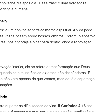
enovados dia após dia.” Essa frase é uma verdadeira
periência humana.
mar?
 é um convite ao fortalecimento espiritual. A vida pode
uitas vezes pesam sobre nossos ombros. Porém, o apóstolo
ras, nos encoraja a olhar para dentro, onde a renovação
vação interior, ele se refere à transformação que Deus
quando as circunstâncias externas são desafiadoras. É
rça não vem apenas do que vemos, mas da fé e esperança
orações.
dade
para superar as dificuldades da vida.
II Coríntios 4:16
nos
iritual é contínua e que, por meio da oração, meditação e