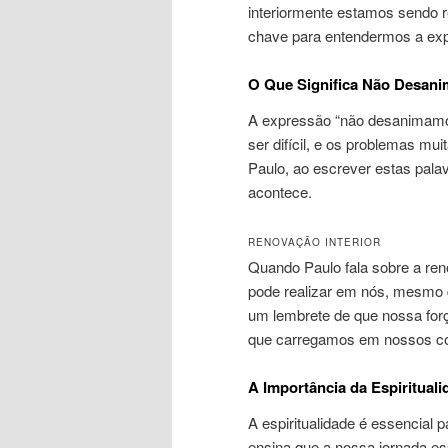
interiormente estamos sendo r
chave para entendermos a ex
O Que Significa Não Desani
A expressão “não desanimamos”
ser difícil, e os problemas m
Paulo, ao escrever estas palav
acontece.
RENOVAÇÃO INTERIOR
Quando Paulo fala sobre a reno
pode realizar em nós, mesmo 
um lembrete de que nossa fo
que carregamos em nossos c
A Importância da Espirituali
A espiritualidade é essencial 
ensina que a nossa jornada esp