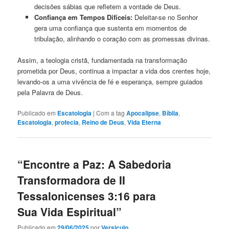
decisões sábias que refletem a vontade de Deus.
Confiança em Tempos Difíceis:
Deleitar-se no Senhor
gera uma confiança que sustenta em momentos de
tribulação, alinhando o coração com as promessas divinas.
Assim, a teologia cristã, fundamentada na transformação
prometida por Deus, continua a impactar a vida dos crentes hoje,
levando-os a uma vivência de fé e esperança, sempre guiados
pela Palavra de Deus.
Publicado em
Escatologia
|
Com a tag
Apocalipse
,
Bíblia
,
Escatologia
,
profecia
,
Reino de Deus
,
Vida Eterna
“Encontre a Paz: A Sabedoria
Transformadora de II
Tessalonicenses 3:16 para
Sua Vida Espiritual”
Publicado em
29/06/2025
por
Versiculo