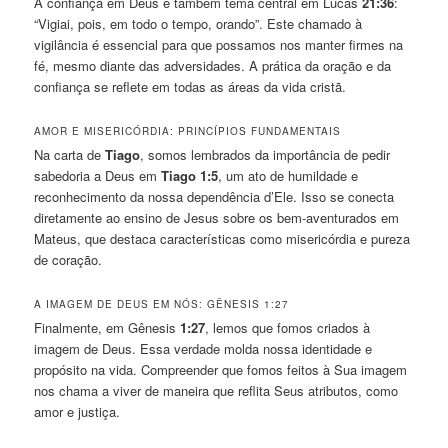
A confiança em Deus é também tema central em Lucas
21:36
:
“Vigiai, pois, em todo o tempo, orando”. Este chamado à
vigilância é essencial para que possamos nos manter firmes na
fé, mesmo diante das adversidades. A prática da oração e da
confiança se reflete em todas as áreas da vida cristã.
AMOR E MISERICÓRDIA: PRINCÍPIOS FUNDAMENTAIS
Na carta de
Tiago
, somos lembrados da importância de pedir
sabedoria a Deus em
Tiago 1:5
, um ato de humildade e
reconhecimento da nossa dependência d’Ele. Isso se conecta
diretamente ao ensino de Jesus sobre os bem-aventurados em
Mateus, que destaca características como misericórdia e pureza
de coração.
A IMAGEM DE DEUS EM NÓS: GÊNESIS 1:27
Finalmente, em Gênesis
1:27
, lemos que fomos criados à
imagem de Deus. Essa verdade molda nossa identidade e
propósito na vida. Compreender que fomos feitos à Sua imagem
nos chama a viver de maneira que reflita Seus atributos, como
amor e justiça.