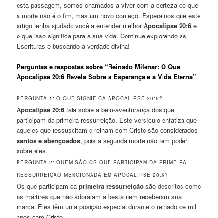
esta passagem, somos chamados a viver com a certeza de que
a morte não é o fim, mas um novo começo. Esperamos que este
artigo tenha ajudado você a entender melhor
Apocalipse 20:6
e
o que isso significa para a sua vida. Continue explorando as
Escrituras e buscando a verdade divina!
Perguntas e respostas sobre “Reinado Milenar: O Que
Apocalipse 20:6 Revela Sobre a Esperança e a Vida Eterna”
PERGUNTA 1: O QUE SIGNIFICA APOCALIPSE 20:6?
Apocalipse 20:6
fala sobre a bem-aventurança dos que
participam da primeira ressurreição. Este versículo enfatiza que
aqueles que ressuscitam e reinam com Cristo são considerados
santos e abençoados
, pois a segunda morte não tem poder
sobre eles.
PERGUNTA 2: QUEM SÃO OS QUE PARTICIPAM DA PRIMEIRA
RESSURREIÇÃO MENCIONADA EM APOCALIPSE 20:6?
Os que participam da
primeira ressurreição
são descritos como
os mártires que não adoraram a besta nem receberam sua
marca. Eles têm uma posição especial durante o reinado de mil
anos com Cristo.