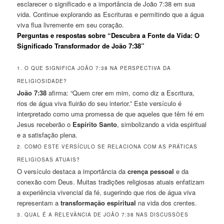
esclarecer o significado e a importância de João 7:38 em sua
vida. Continue explorando as Escrituras e permitindo que a água
viva flua livremente em seu coração.
Perguntas e respostas sobre “Descubra a Fonte da Vida: O
Significado Transformador de João 7:38”
1. O QUE SIGNIFICA JOÃO 7:38 NA PERSPECTIVA DA
RELIGIOSIDADE?
João 7:38
afirma: “Quem crer em mim, como diz a Escritura,
rios de água viva fluirão do seu interior.” Este versículo é
interpretado como uma promessa de que aqueles que têm fé em
Jesus receberão o
Espírito Santo
, simbolizando a vida espiritual
e a satisfação plena.
2. COMO ESTE VERSÍCULO SE RELACIONA COM AS PRÁTICAS
RELIGIOSAS ATUAIS?
O versículo destaca a importância da
crença pessoal
e da
conexão com Deus. Muitas tradições religiosas atuais enfatizam
a experiência vivencial da fé, sugerindo que rios de água viva
representam a
transformação espiritual
na vida dos crentes.
3. QUAL É A RELEVÂNCIA DE JOÃO 7:38 NAS DISCUSSÕES