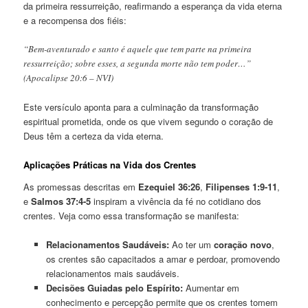
da primeira ressurreição, reafirmando a esperança da vida eterna
e a recompensa dos fiéis:
“Bem-aventurado e santo é aquele que tem parte na primeira
ressurreição; sobre esses, a segunda morte não tem poder…”
(Apocalipse 20:6 – NVI)
Este versículo aponta para a culminação da transformação
espiritual prometida, onde os que vivem segundo o coração de
Deus têm a certeza da vida eterna.
Aplicações Práticas na Vida dos Crentes
As promessas descritas em
Ezequiel 36:26
,
Filipenses 1:9-11
,
e
Salmos 37:4-5
inspiram a vivência da fé no cotidiano dos
crentes. Veja como essa transformação se manifesta:
Relacionamentos Saudáveis:
Ao ter um
coração novo
,
os crentes são capacitados a amar e perdoar, promovendo
relacionamentos mais saudáveis.
Decisões Guiadas pelo Espírito:
Aumentar em
conhecimento e percepção permite que os crentes tomem