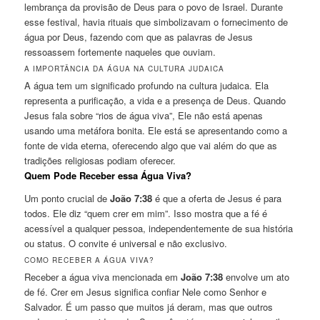
lembrança da provisão de Deus para o povo de Israel. Durante
esse festival, havia rituais que simbolizavam o fornecimento de
água por Deus, fazendo com que as palavras de Jesus
ressoassem fortemente naqueles que ouviam.
A IMPORTÂNCIA DA ÁGUA NA CULTURA JUDAICA
A água tem um significado profundo na cultura judaica. Ela
representa a purificação, a vida e a presença de Deus. Quando
Jesus fala sobre “rios de água viva”, Ele não está apenas
usando uma metáfora bonita. Ele está se apresentando como a
fonte de vida eterna, oferecendo algo que vai além do que as
tradições religiosas podiam oferecer.
Quem Pode Receber essa Água Viva?
Um ponto crucial de
João 7:38
é que a oferta de Jesus é para
todos. Ele diz “quem crer em mim”. Isso mostra que a fé é
acessível a qualquer pessoa, independentemente de sua história
ou status. O convite é universal e não exclusivo.
COMO RECEBER A ÁGUA VIVA?
Receber a água viva mencionada em
João 7:38
envolve um ato
de fé. Crer em Jesus significa confiar Nele como Senhor e
Salvador. É um passo que muitos já deram, mas que outros