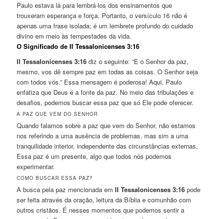
Paulo estava lá para lembrá-los dos ensinamentos que
trouxeram esperança e força. Portanto, o versículo 16 não é
apenas uma frase isolada; é um lembrete profundo do cuidado
divino em meio às tempestades da vida.
O Significado de II Tessalonicenses 3:16
II Tessalonicenses 3:16
diz o seguinte: “E o Senhor da paz,
mesmo, vos dê sempre paz em todas as coisas. O Senhor seja
com todos vós.” Essa mensagem é poderosa! Aqui, Paulo
enfatiza que Deus é a fonte da paz. No meio das tribulações e
desafios, podemos buscar essa paz que só Ele pode oferecer.
A PAZ QUE VEM DO SENHOR
Quando falamos sobre a paz que vem do Senhor, não estamos
nos referindo a uma ausência de problemas, mas sim a uma
tranquilidade interior, independente das circunstâncias externas.
Essa paz é um presente, algo que todos nós podemos
experimentar.
COMO BUSCAR ESSA PAZ?
A busca pela paz mencionada em
II Tessalonicenses 3:16
pode
ser feita através da oração, leitura da Bíblia e comunhão com
outros cristãos. É nesses momentos que podemos sentir a