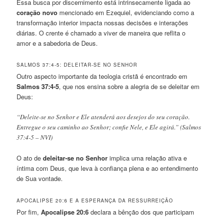
Essa busca por discernimento está intrinsecamente ligada ao
coração novo
mencionado em Ezequiel, evidenciando como a
transformação interior impacta nossas decisões e interações
diárias. O crente é chamado a viver de maneira que reflita o
amor e a sabedoria de Deus.
SALMOS 37:4-5: DELEITAR-SE NO SENHOR
Outro aspecto importante da teologia cristã é encontrado em
Salmos 37:4-5
, que nos ensina sobre a alegria de se deleitar em
Deus:
“Deleite-se no Senhor e Ele atenderá aos desejos do seu coração.
Entregue o seu caminho ao Senhor; confie Nele, e Ele agirá.” (Salmos
37:4-5 – NVI)
O ato de
deleitar-se no Senhor
implica uma relação ativa e
íntima com Deus, que leva à confiança plena e ao entendimento
de Sua vontade.
APOCALIPSE 20:6 E A ESPERANÇA DA RESSURREIÇÃO
Por fim,
Apocalipse 20:6
declara a bênção dos que participam