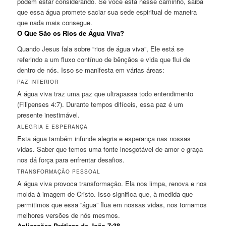
podem estar considerando. Se você está nesse caminho, saiba
que essa água promete saciar sua sede espiritual de maneira
que nada mais consegue.
O Que São os Rios de Água Viva?
Quando Jesus fala sobre “rios de água viva”, Ele está se
referindo a um fluxo contínuo de bênçãos e vida que flui de
dentro de nós. Isso se manifesta em várias áreas:
PAZ INTERIOR
A água viva traz uma paz que ultrapassa todo entendimento
(Filipenses 4:7). Durante tempos difíceis, essa paz é um
presente inestimável.
ALEGRIA E ESPERANÇA
Esta água também infunde alegria e esperança nas nossas
vidas. Saber que temos uma fonte inesgotável de amor e graça
nos dá força para enfrentar desafios.
TRANSFORMAÇÃO PESSOAL
A água viva provoca transformação. Ela nos limpa, renova e nos
molda à imagem de Cristo. Isso significa que, à medida que
permitimos que essa “água” flua em nossas vidas, nos tornamos
melhores versões de nós mesmos.
Aplicações Práticas de João 7:38