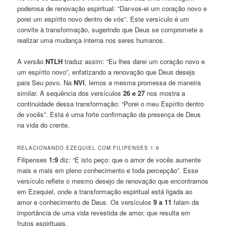
poderosa de renovação espiritual: “Dar-vos-ei um coração novo e
porei um espírito novo dentro de vós”. Este versículo é um
convite à transformação, sugerindo que Deus se compromete a
realizar uma mudança interna nos seres humanos.
A versão
NTLH
traduz assim: “Eu lhes darei um coração novo e
um espírito novo”, enfatizando a renovação que Deus deseja
para Seu povo. Na
NVI
, lemos a mesma promessa de maneira
similar. A sequência dos versículos
26 e 27
nos mostra a
continuidade dessa transformação: “Porei o meu Espírito dentro
de vocês”. Esta é uma forte confirmação da presença de Deus
na vida do crente.
RELACIONANDO EZEQUIEL COM FILIPENSES 1:9
Filipenses
1:9
diz: “E isto peço: que o amor de vocês aumente
mais e mais em pleno conhecimento e toda percepção”. Esse
versículo reflete o mesmo desejo de renovação que encontramos
em Ezequiel, onde a transformação espiritual está ligada ao
amor e conhecimento de Deus. Os versículos
9 a 11
falam da
importância de uma vida revestida de amor, que resulta em
frutos espirituais.