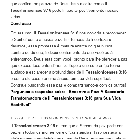
que confiam na palavra de Deus. Isso mostra como
II
Tessalonicenses 3:16
pode impactar positivamente nossas
vidas.
Conclusão
Em resumo,
II Tessalonicenses 3:16
nos convida a reconhecer
o Senhor como a nossa paz. Em tempos de incerteza e
desafios, essa promessa é mais relevante do que nunca.
Lembre-se de que, independentemente do que você está
enfrentando, Deus está com você, pronto para lhe oferecer a paz
que excede todo entendimento. Espero que este artigo tenha
ajudado a esclarecer a profundidade de
II Tessalonicenses 3:16
e como ele pode ser uma âncora em sua vida espiritual.
Continue buscando essa paz e compartilhando-a com os outros!
Perguntas e respostas sobre “Encontre a Paz: A Sabedoria
Transformadora de II Tessalonicenses 3:16 para Sua Vida
Espiritual”
1. O QUE DIZ II TESSALONICENSES 3:16 SOBRE A PAZ?
II Tessalonicenses 3:16
afirma que o Senhor da paz pode dar
paz em todos os momentos e circunstâncias. Isso destaca a
ideia de que a verdadeira paz vem de Deus, mesmo em meio às