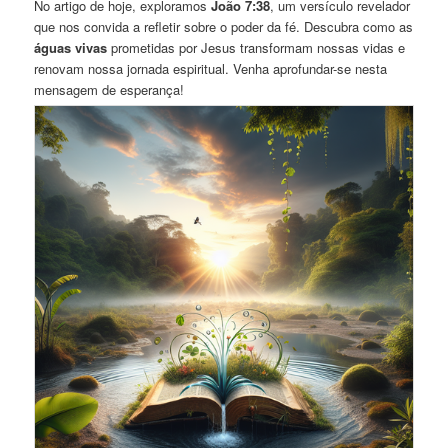
No artigo de hoje, exploramos
João 7:38
, um versículo revelador
que nos convida a refletir sobre o poder da fé. Descubra como as
águas vivas
prometidas por Jesus transformam nossas vidas e
renovam nossa jornada espiritual. Venha aprofundar-se nesta
mensagem de esperança!