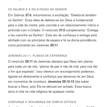
OS SALMOS E A DELEITAÇÃO NO SENHOR
Em Salmos
37:4
, encontramos a exortação: “Deleita-te também
no Senhor”. Essa ideia de deleitar-se em Deus é fundamental
para a vida do crente, pois convida a um relacionamento íntimo e
profundo com o Criador. O versículo
37:5
complementa: “Entrega
o teu caminho ao Senhor”. Este ato de confiança e entrega está
alinhado com os princípios de espera e fé na divina providência,
como prometido em Jeremias
29:11
.
JEREMIAS 29:11: PLANOS DE ESPERANÇA
O versículo
29:11
de Jeremias destaca que Deus tem planos
para cada um de nós, “planos de paz e não de mal, para vos dar
o fim que esperais”. Isso oferece um encorajamento poderoso,
ligando-se diretamente à confiança que devemos ter em Deus
em momentos de incerteza.
Jeremias 29:12-13
fala sobre
buscar a Deus, pois Ele se deixará ser achado. Essa busca
ativa é vital na vida religiosa de qualquer crente.
CONFIANÇA E SEGURANÇA EM TEMPOS DIFÍCEIS