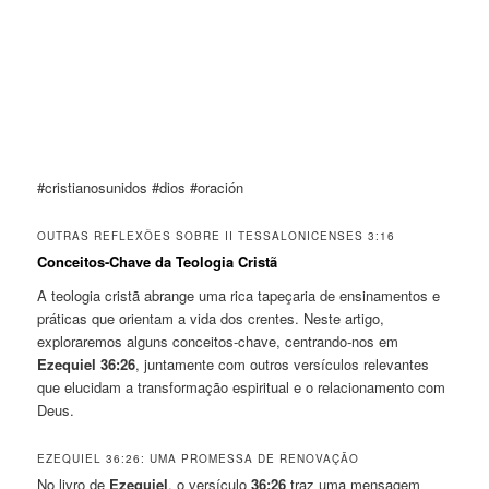
#cristianosunidos #dios #oración
OUTRAS REFLEXÕES SOBRE II TESSALONICENSES 3:16
Conceitos-Chave da Teologia Cristã
A teologia cristã abrange uma rica tapeçaria de ensinamentos e
práticas que orientam a vida dos crentes. Neste artigo,
exploraremos alguns conceitos-chave, centrando-nos em
Ezequiel 36:26
, juntamente com outros versículos relevantes
que elucidam a transformação espiritual e o relacionamento com
Deus.
EZEQUIEL 36:26: UMA PROMESSA DE RENOVAÇÃO
No livro de
Ezequiel
, o versículo
36:26
traz uma mensagem