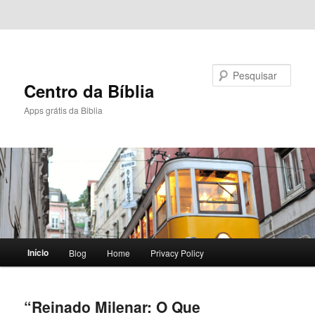
Pular para o conteúdo principal
Pular para o conteúdo secundário
Pesquisar
Centro da Bíblia
Apps grátis da Biblia
Menu
Início
Blog
Home
Privacy Policy
principal
“Reinado Milenar: O Que