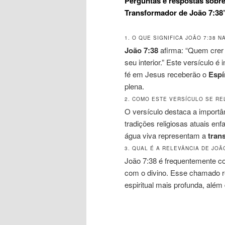
Perguntas e respostas sobre
Transformador de João 7:38
1. O QUE SIGNIFICA JOÃO 7:38 
João 7:38
afirma: “Quem crer 
seu interior.” Este versículo
fé em Jesus receberão o
Espí
plena.
2. COMO ESTE VERSÍCULO SE RE
O versículo destaca a importâ
tradições religiosas atuais enf
água viva representam a
tran
3. QUAL É A RELEVÂNCIA DE JOÃ
João 7:38 é frequentemente c
com o divino. Esse chamado 
espiritual mais profunda, além 