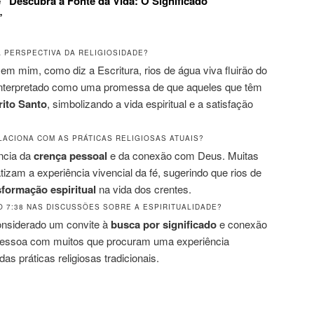
 “Descubra a Fonte da Vida: O Significado
”
NA PERSPECTIVA DA RELIGIOSIDADE?
em mim, como diz a Escritura, rios de água viva fluirão do
 é interpretado como uma promessa de que aqueles que têm
rito Santo
, simbolizando a vida espiritual e a satisfação
LACIONA COM AS PRÁTICAS RELIGIOSAS ATUAIS?
ncia da
crença pessoal
e da conexão com Deus. Muitas
atizam a experiência vivencial da fé, sugerindo que rios de
sformação espiritual
na vida dos crentes.
O 7:38 NAS DISCUSSÕES SOBRE A ESPIRITUALIDADE?
onsiderado um convite à
busca por significado
e conexão
ressoa com muitos que procuram uma experiência
das práticas religiosas tradicionais.