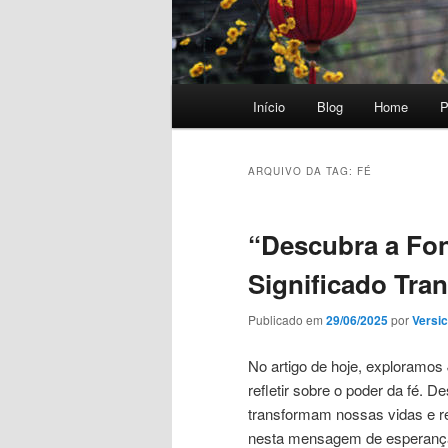
Menu
Início
Blog
Home
P
principal
ARQUIVO DA TAG:
FÉ
“Descubra a Fon
Significado Tra
Publicado em
29/06/2025
por
Versic
No artigo de hoje, exploramos
refletir sobre o poder da fé.
transformam nossas vidas e re
nesta mensagem de esperanç