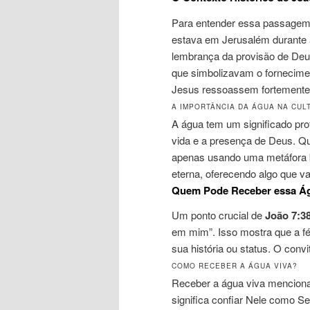
Para entender essa passagem, 
estava em Jerusalém durante 
lembrança da provisão de Deus 
que simbolizavam o fornecime
Jesus ressoassem fortemente
A IMPORTÂNCIA DA ÁGUA NA CUL
A água tem um significado prof
vida e a presença de Deus. Qu
apenas usando uma metáfora b
eterna, oferecendo algo que va
Quem Pode Receber essa Ág
Um ponto crucial de
João 7:3
em mim”. Isso mostra que a f
sua história ou status. O convi
COMO RECEBER A ÁGUA VIVA?
Receber a água viva mencio
significa confiar Nele como S