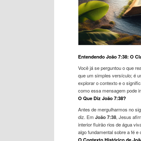
Entendendo João 7:38: O Cl
Você já se perguntou o que re
que um simples versículo; é u
explorar o contexto e o signif
como essa mensagem pode imp
O Que Diz João 7:38?
Antes de mergulharmos no sign
diz. Em
João 7:38
, Jesus afi
interior fluirão rios de água v
algo fundamental sobre a fé e
O Contexto Histórico de Joã