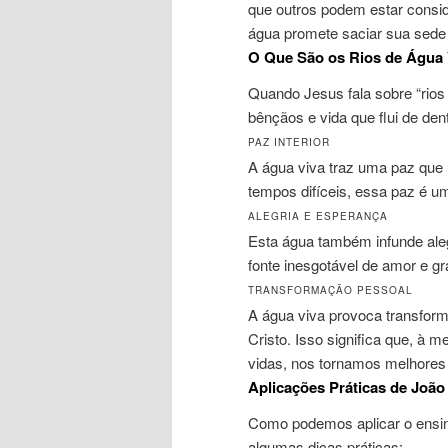
que outros podem estar consi
água promete saciar sua sede 
O Que São os Rios de Água 
Quando Jesus fala sobre “rios 
bênçãos e vida que flui de den
PAZ INTERIOR
A água viva traz uma paz que 
tempos difíceis, essa paz é u
ALEGRIA E ESPERANÇA
Esta água também infunde ale
fonte inesgotável de amor e gr
TRANSFORMAÇÃO PESSOAL
A água viva provoca transfor
Cristo. Isso significa que, à
vidas, nos tornamos melhore
Aplicações Práticas de João
Como podemos aplicar o ens
algumas dicas práticas: