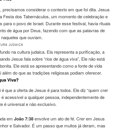
precisamos considerar o contexto em que foi dita. Jesus
a Festa dos Tabernáculos, um momento de celebração e
para o povo de Israel. Durante esse festival, havia rituais
nto de água por Deus, fazendo com que as palavras de
 naqueles que ouviam.
TURA JUDAICA
undo na cultura judaica. Ela representa a purificação, a
ando Jesus fala sobre “rios de água viva”, Ele não está
onita. Ele está se apresentando como a fonte de vida
i além do que as tradições religiosas podiam oferecer.
ua Viva?
8
é que a oferta de Jesus é para todos. Ele diz “quem crer
é é acessível a qualquer pessoa, independentemente de
te é universal e não exclusivo.
nada em
João 7:38
envolve um ato de fé. Crer em Jesus
enhor e Salvador. É um passo que muitos já deram, mas