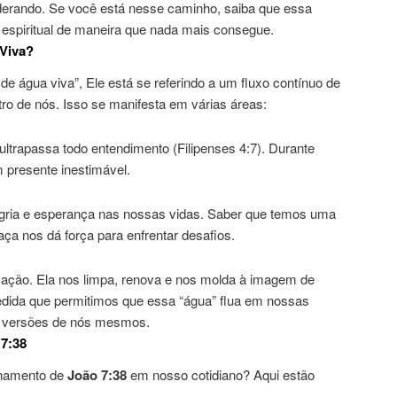
derando. Se você está nesse caminho, saiba que essa
espiritual de maneira que nada mais consegue.
Viva?
de água viva”, Ele está se referindo a um fluxo contínuo de
tro de nós. Isso se manifesta em várias áreas:
ultrapassa todo entendimento (Filipenses 4:7). Durante
m presente inestimável.
gria e esperança nas nossas vidas. Saber que temos uma
aça nos dá força para enfrentar desafios.
mação. Ela nos limpa, renova e nos molda à imagem de
 medida que permitimos que essa “água” flua em nossas
s versões de nós mesmos.
 7:38
inamento de
João 7:38
em nosso cotidiano? Aqui estão