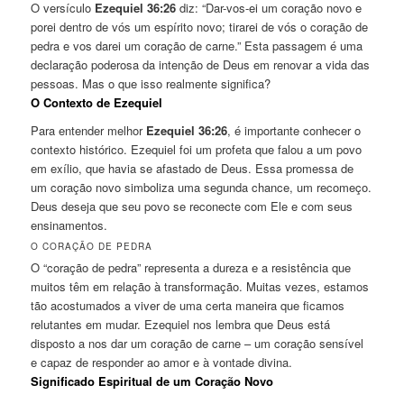
O versículo
Ezequiel 36:26
diz: “Dar-vos-ei um coração novo e
porei dentro de vós um espírito novo; tirarei de vós o coração de
pedra e vos darei um coração de carne.” Esta passagem é uma
declaração poderosa da intenção de Deus em renovar a vida das
pessoas. Mas o que isso realmente significa?
O Contexto de Ezequiel
Para entender melhor
Ezequiel 36:26
, é importante conhecer o
contexto histórico. Ezequiel foi um profeta que falou a um povo
em exílio, que havia se afastado de Deus. Essa promessa de
um coração novo simboliza uma segunda chance, um recomeço.
Deus deseja que seu povo se reconecte com Ele e com seus
ensinamentos.
O CORAÇÃO DE PEDRA
O “coração de pedra” representa a dureza e a resistência que
muitos têm em relação à transformação. Muitas vezes, estamos
tão acostumados a viver de uma certa maneira que ficamos
relutantes em mudar. Ezequiel nos lembra que Deus está
disposto a nos dar um coração de carne – um coração sensível
e capaz de responder ao amor e à vontade divina.
Significado Espiritual de um Coração Novo