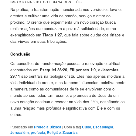
IMPACTO NA VIDA COTIDIANA DOS FIÉIS
Na prática, a transformação mencionada nos versículos leva os
crentes a cultivar uma vida de oração, serviço e amor ao
próximo. O crente que experimenta um novo coração busca
realizar ações que conduzam à paz e à solidariedade, como
exemplificado em
Tiago 1:27
, que fala sobre cuidar dos órfãos e
das viúvas em suas tribulações.
Conclusão
Os conceitos de transformação pessoal e renovação espiritual
encontrados em
Ezequiel 36:26
,
Filipenses 1:9
, e
Jeremias
29:11
são centrais na teologia cristã. Eles não apenas moldam a
vida individual do crente, mas também influenciam coletivamente
a maneira como as comunidades de fé se envolvem com o
mundo ao seu redor. Em resumo, a promessa de Deus de um
novo coração continua a ressoar na vida dos fiéis, desafiando-os
a uma relação mais profunda e significativa com Ele e com os
outros.
Publicado em
Profecia Bíblica
|
Com a tag
Culto
,
Escatologia
,
Jerusalém
,
profecia
,
Religião
,
Zacarias