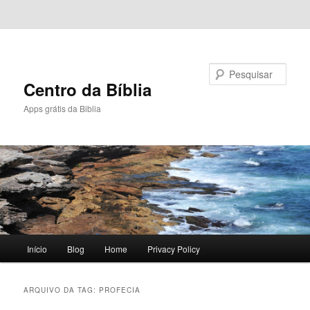
Pular para o conteúdo principal
Pular para o conteúdo secundário
Pesquisar
Centro da Bíblia
Apps grátis da Biblia
Menu
Início
Blog
Home
Privacy Policy
principal
ARQUIVO DA TAG:
PROFECIA