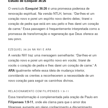
Estudo de Ezequiel 36:26
O versículo
Ezequiel 36:26
é uma promessa poderosa de
renovação espiritual. Na versão NTLH, lemos: “Dar-lhes-ei um
coração novo e porei um espírito novo dentro deles; tirarei o
coração de pedra que está em seu peito e lhes darei um coração
de carne.” Essa passagem é frequentemente interpretada como a
promessa de transformação e regeneração que Deus oferece ao
seu povo.
EZEQUIEL 36:26 NA NVI E ARA
A versão NVI traz uma mensagem semelhante: “Dar-lhes-ei um
coração novo e porei um espírito novo em vocês; tirarei de
vocês o coração de pedra e lhes darei um coração de carne.” A
ARA
igualmente reflete essa ideia de mudança interior,
convidando os crentes a reconhecerem a necessidade de um
novo coração para seguir os caminhos divinos.
RELACIONAMENTO COM FILIPENSES 1:9-11
Essa transformação é complementada pela oração de Paulo em
Filipenses 1:9-11
, onde ele clama para que o amor dos
filipenses aumente em pleno conhecimento e discernimento.