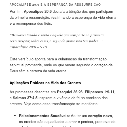
APOCALIPSE 20:6 E A ESPERANÇA DA RESSURREIÇÃO
Por fim,
Apocalipse 20:6
declara a bênção dos que participam
da primeira ressurreição, reafirmando a esperança da vida eterna
e a recompensa dos fiéis:
“Bem-aventurado e santo é aquele que tem parte na primeira
ressurreição; sobre esses, a segunda morte não tem poder…”
(Apocalipse 20:6 – NVI)
Este versículo aponta para a culminação da transformação
espiritual prometida, onde os que vivem segundo o coração de
Deus têm a certeza da vida eterna.
Aplicações Práticas na Vida dos Crentes
As promessas descritas em
Ezequiel 36:26
,
Filipenses 1:9-11
,
e
Salmos 37:4-5
inspiram a vivência da fé no cotidiano dos
crentes. Veja como essa transformação se manifesta:
Relacionamentos Saudáveis:
Ao ter um
coração novo
,
os crentes são capacitados a amar e perdoar, promovendo