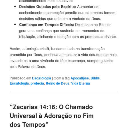
relacionamentos mais saudáveis.
Decisões Guiadas pelo Espírito:
Aumentar em
conhecimento e percepção permite que os crentes tomem
decisões sábias que refletem a vontade de Deus.
Confiança em Tempos Difíceis:
Deleitar-se no Senhor
gera uma confiança que sustenta em momentos de
tribulação, alinhando o coração com as promessas divinas.
Assim, a teologia cristã, fundamentada na transformação
prometida por Deus, continua a impactar a vida dos crentes hoje,
levando-os a uma vivência de fé e esperança, sempre guiados
pela Palavra de Deus.
Publicado em
Escatologia
|
Com a tag
Apocalipse
,
Bíblia
,
Escatologia
,
profecia
,
Reino de Deus
,
Vida Eterna
“Zacarias 14:16: O Chamado
Universal à Adoração no Fim
dos Tempos”