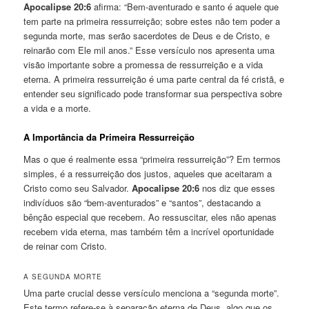
Apocalipse 20:6
afirma: “Bem-aventurado e santo é aquele que
tem parte na primeira ressurreição; sobre estes não tem poder a
segunda morte, mas serão sacerdotes de Deus e de Cristo, e
reinarão com Ele mil anos.” Esse versículo nos apresenta uma
visão importante sobre a promessa de ressurreição e a vida
eterna. A primeira ressurreição é uma parte central da fé cristã, e
entender seu significado pode transformar sua perspectiva sobre
a vida e a morte.
A Importância da Primeira Ressurreição
Mas o que é realmente essa “primeira ressurreição”? Em termos
simples, é a ressurreição dos justos, aqueles que aceitaram a
Cristo como seu Salvador.
Apocalipse 20:6
nos diz que esses
indivíduos são “bem-aventurados” e “santos”, destacando a
bênção especial que recebem. Ao ressuscitar, eles não apenas
recebem vida eterna, mas também têm a incrível oportunidade
de reinar com Cristo.
A SEGUNDA MORTE
Uma parte crucial desse versículo menciona a “segunda morte”.
Este termo refere-se à separação eterna de Deus, algo que os