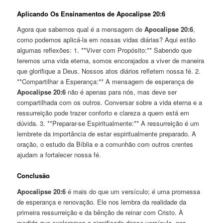
Aplicando Os Ensinamentos de Apocalipse 20:6
Agora que sabemos qual é a mensagem de
Apocalipse 20:6
,
como podemos aplicá-la em nossas vidas diárias? Aqui estão
algumas reflexões: 1. **Viver com Propósito:** Sabendo que
teremos uma vida eterna, somos encorajados a viver de maneira
que glorifique a Deus. Nossos atos diários refletem nossa fé. 2.
**Compartilhar a Esperança:** A mensagem de esperança de
Apocalipse 20:6
não é apenas para nós, mas deve ser
compartilhada com os outros. Conversar sobre a vida eterna e a
ressurreição pode trazer conforto e clareza a quem está em
dúvida. 3. **Preparar-se Espiritualmente:** A ressurreição é um
lembrete da importância de estar espiritualmente preparado. A
oração, o estudo da Bíblia e a comunhão com outros crentes
ajudam a fortalecer nossa fé.
Conclusão
Apocalipse 20:6
é mais do que um versículo; é uma promessa
de esperança e renovação. Ele nos lembra da realidade da
primeira ressurreição e da bênção de reinar com Cristo. À
medida que exploramos o significado desse versículo, nos