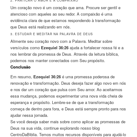
2. PRATICAR O AMOR E A COMPAIXÃO
Um coração novo é um coração que ama. Procure ser gentil e
atencioso com aqueles ao seu redor. A compaixão é uma
evidência clara de que estamos respondendo à transformação
que Deus está realizando em nós.
3. ESTUDAR E MEDITAR NA PALAVRA DE DEUS
Alimente seu coração novo com a Palavra. Meditar sobre
versículos como
Ezequiel 36:26
ajuda a fortalecer nossa fé e a
nos lembrar da promessa de Deus. Através da leitura bíblica,
podemos nos manter conectados com Seu propósito.
Conclusão
Em resumo,
Ezequiel 36:26
é uma promessa poderosa de
renovação e transformação. Deus deseja fazer algo novo em nós
e nos dar um coração que pulsa com Seu amor. Ao aceitarmos
essa mudança, podemos experimentar uma nova vida cheia de
esperança e propósito. Lembre-se de que a transformação
começa de dentro para fora, e Deus está sempre pronto para nos
ajudar nessa jornada.
Se você deseja saber mais sobre como aplicar as promessas de
Deus na sua vida, continue explorando nosso blog
CentroDaBiblia. Temos muitos recursos disponíveis para ajudá-lo