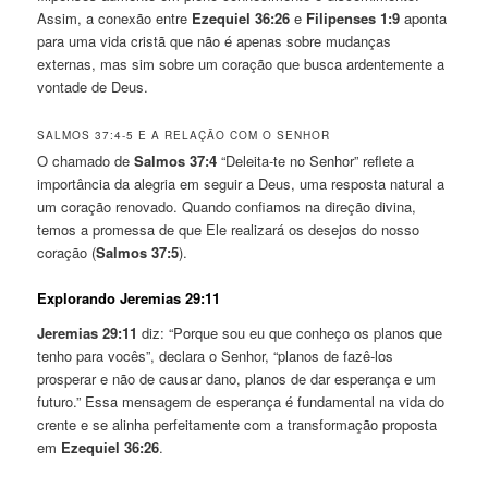
Assim, a conexão entre
Ezequiel 36:26
e
Filipenses 1:9
aponta
para uma vida cristã que não é apenas sobre mudanças
externas, mas sim sobre um coração que busca ardentemente a
vontade de Deus.
SALMOS 37:4-5 E A RELAÇÃO COM O SENHOR
O chamado de
Salmos 37:4
“Deleita-te no Senhor” reflete a
importância da alegria em seguir a Deus, uma resposta natural a
um coração renovado. Quando confiamos na direção divina,
temos a promessa de que Ele realizará os desejos do nosso
coração (
Salmos 37:5
).
Explorando Jeremias 29:11
Jeremias 29:11
diz: “Porque sou eu que conheço os planos que
tenho para vocês”, declara o Senhor, “planos de fazê-los
prosperar e não de causar dano, planos de dar esperança e um
futuro.” Essa mensagem de esperança é fundamental na vida do
crente e se alinha perfeitamente com a transformação proposta
em
Ezequiel 36:26
.