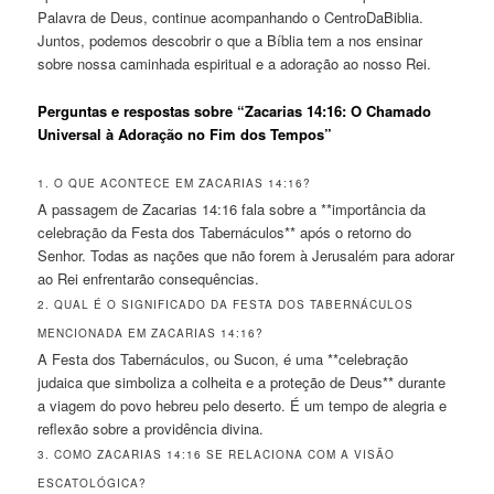
Palavra de Deus, continue acompanhando o CentroDaBiblia.
Juntos, podemos descobrir o que a Bíblia tem a nos ensinar
sobre nossa caminhada espiritual e a adoração ao nosso Rei.
Perguntas e respostas sobre “Zacarias 14:16: O Chamado
Universal à Adoração no Fim dos Tempos”
1. O QUE ACONTECE EM ZACARIAS 14:16?
A passagem de Zacarias 14:16 fala sobre a **importância da
celebração da Festa dos Tabernáculos** após o retorno do
Senhor. Todas as nações que não forem à Jerusalém para adorar
ao Rei enfrentarão consequências.
2. QUAL É O SIGNIFICADO DA FESTA DOS TABERNÁCULOS
MENCIONADA EM ZACARIAS 14:16?
A Festa dos Tabernáculos, ou Sucon, é uma **celebração
judaica que simboliza a colheita e a proteção de Deus** durante
a viagem do povo hebreu pelo deserto. É um tempo de alegria e
reflexão sobre a providência divina.
3. COMO ZACARIAS 14:16 SE RELACIONA COM A VISÃO
ESCATOLÓGICA?