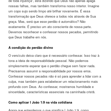
de toda injustiça”, está dizendo que Deus não apenas apaga
nossas falhas, mas também transforma nosso interior. Imagine
um copo sujo sendo limpo até brilhar novamente. É essa
transformação que Deus oferece a todos nós através de Sua
graça. Mas, será que esse perdão é automático? Não
exatamente. É preciso um ato consciente de nossa parte.
Devemos reconhecer e confessar nossos pecados, permitindo
que Deus trabalhe em nós.
A condição do perdão divino
O versículo deixa claro que é necessário confessar. Isso traz à
tona a ideia de responsabilidade pessoal. Não podemos
simplesmente esperar que o perdão chegue sem fazer nada.
Precisamos assumir a responsabilidade por nossos erros.
Confessar nossos pecados não é só para aprender a lidar com a
culpa, mas também para estabelecer um relacionamento mais
profundo com Deus. Ao confessar, mostramos humildade e
sinceridade, características essenciais na caminhada cristã.
Como aplicar I João 1:9 na vida cotidiana
Agora que entendemos o que significa I João 1:9, como