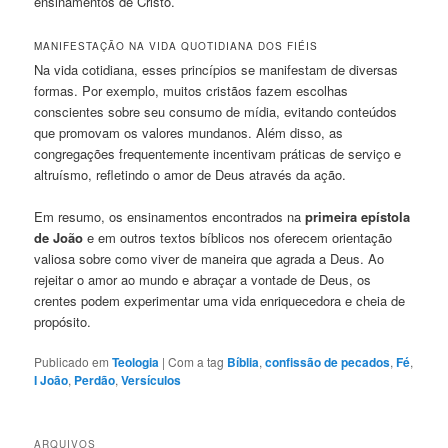
ensinamentos de Cristo.
MANIFESTAÇÃO NA VIDA QUOTIDIANA DOS FIÉIS
Na vida cotidiana, esses princípios se manifestam de diversas
formas. Por exemplo, muitos cristãos fazem escolhas
conscientes sobre seu consumo de mídia, evitando conteúdos
que promovam os valores mundanos. Além disso, as
congregações frequentemente incentivam práticas de serviço e
altruísmo, refletindo o amor de Deus através da ação.
Em resumo, os ensinamentos encontrados na
primeira epístola
de João
e em outros textos bíblicos nos oferecem orientação
valiosa sobre como viver de maneira que agrada a Deus. Ao
rejeitar o amor ao mundo e abraçar a vontade de Deus, os
crentes podem experimentar uma vida enriquecedora e cheia de
propósito.
Publicado em
Teologia
|
Com a tag
Bíblia
,
confissão de pecados
,
Fé
,
I João
,
Perdão
,
Versículos
ARQUIVOS