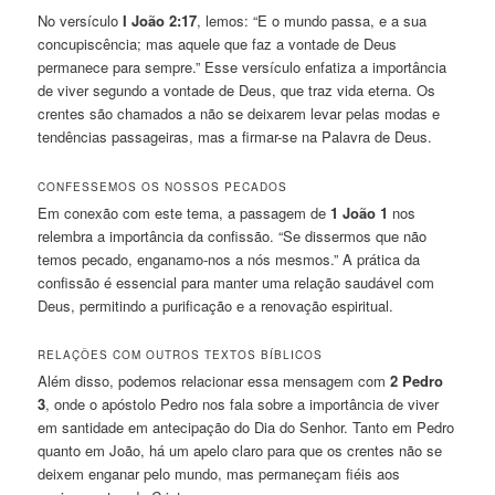
No versículo
I João 2:17
, lemos: “E o mundo passa, e a sua
concupiscência; mas aquele que faz a vontade de Deus
permanece para sempre.” Esse versículo enfatiza a importância
de viver segundo a vontade de Deus, que traz vida eterna. Os
crentes são chamados a não se deixarem levar pelas modas e
tendências passageiras, mas a firmar-se na Palavra de Deus.
CONFESSEMOS OS NOSSOS PECADOS
Em conexão com este tema, a passagem de
1 João 1
nos
relembra a importância da confissão. “Se dissermos que não
temos pecado, enganamo-nos a nós mesmos.” A prática da
confissão é essencial para manter uma relação saudável com
Deus, permitindo a purificação e a renovação espiritual.
RELAÇÕES COM OUTROS TEXTOS BÍBLICOS
Além disso, podemos relacionar essa mensagem com
2 Pedro
3
, onde o apóstolo Pedro nos fala sobre a importância de viver
em santidade em antecipação do Dia do Senhor. Tanto em Pedro
quanto em João, há um apelo claro para que os crentes não se
deixem enganar pelo mundo, mas permaneçam fiéis aos