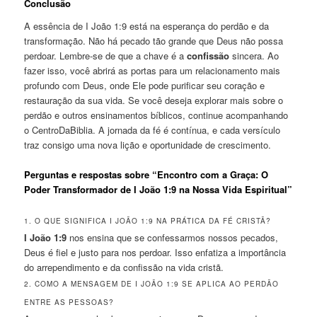
Conclusão
A essência de I João 1:9 está na esperança do perdão e da
transformação. Não há pecado tão grande que Deus não possa
perdoar. Lembre-se de que a chave é a
confissão
sincera. Ao
fazer isso, você abrirá as portas para um relacionamento mais
profundo com Deus, onde Ele pode purificar seu coração e
restauração da sua vida. Se você deseja explorar mais sobre o
perdão e outros ensinamentos bíblicos, continue acompanhando
o CentroDaBiblia. A jornada da fé é contínua, e cada versículo
traz consigo uma nova lição e oportunidade de crescimento.
Perguntas e respostas sobre “Encontro com a Graça: O
Poder Transformador de I João 1:9 na Nossa Vida Espiritual”
1. O QUE SIGNIFICA I JOÃO 1:9 NA PRÁTICA DA FÉ CRISTÃ?
I João 1:9
nos ensina que se confessarmos nossos pecados,
Deus é fiel e justo para nos perdoar. Isso enfatiza a importância
do arrependimento e da confissão na vida cristã.
2. COMO A MENSAGEM DE I JOÃO 1:9 SE APLICA AO PERDÃO
ENTRE AS PESSOAS?