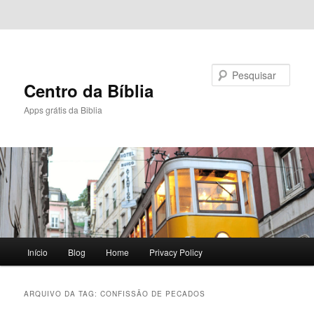
Pular para o conteúdo principal
Pular para o conteúdo secundário
Pesquisar
Centro da Bíblia
Apps grátis da Biblia
Menu
Início
Blog
Home
Privacy Policy
principal
ARQUIVO DA TAG:
CONFISSÃO DE PECADOS