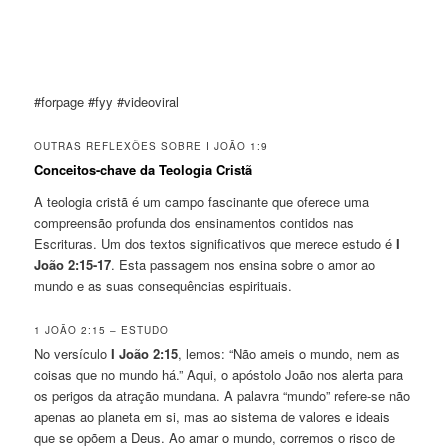
#forpage #fyy #videoviral
OUTRAS REFLEXÕES SOBRE I JOÃO 1:9
Conceitos-chave da Teologia Cristã
A teologia cristã é um campo fascinante que oferece uma
compreensão profunda dos ensinamentos contidos nas
Escrituras. Um dos textos significativos que merece estudo é
I
João 2:15-17
. Esta passagem nos ensina sobre o amor ao
mundo e as suas consequências espirituais.
1 JOÃO 2:15 – ESTUDO
No versículo
I João 2:15
, lemos: “Não ameis o mundo, nem as
coisas que no mundo há.” Aqui, o apóstolo João nos alerta para
os perigos da atração mundana. A palavra “mundo” refere-se não
apenas ao planeta em si, mas ao sistema de valores e ideais
que se opõem a Deus. Ao amar o mundo, corremos o risco de