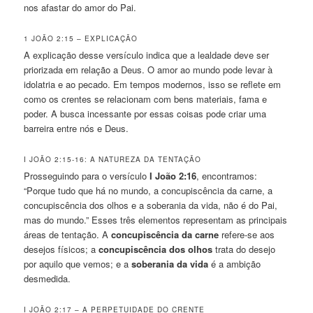
nos afastar do amor do Pai.
1 JOÃO 2:15 – EXPLICAÇÃO
A explicação desse versículo indica que a lealdade deve ser
priorizada em relação a Deus. O amor ao mundo pode levar à
idolatria e ao pecado. Em tempos modernos, isso se reflete em
como os crentes se relacionam com bens materiais, fama e
poder. A busca incessante por essas coisas pode criar uma
barreira entre nós e Deus.
I JOÃO 2:15-16: A NATUREZA DA TENTAÇÃO
Prosseguindo para o versículo
I João 2:16
, encontramos:
“Porque tudo que há no mundo, a concupiscência da carne, a
concupiscência dos olhos e a soberania da vida, não é do Pai,
mas do mundo.” Esses três elementos representam as principais
áreas de tentação. A
concupiscência da carne
refere-se aos
desejos físicos; a
concupiscência dos olhos
trata do desejo
por aquilo que vemos; e a
soberania da vida
é a ambição
desmedida.
I JOÃO 2:17 – A PERPETUIDADE DO CRENTE