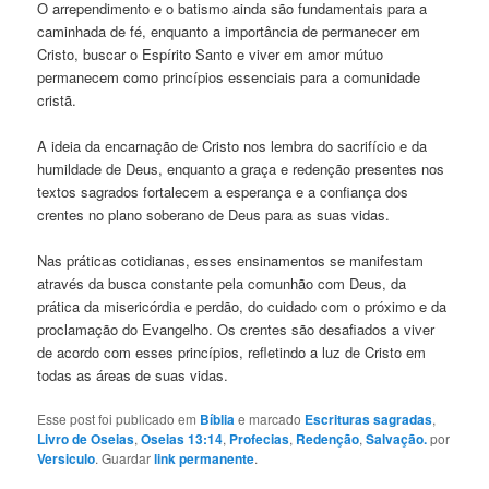
O arrependimento e o batismo ainda são fundamentais para a
caminhada de fé, enquanto a importância de permanecer em
Cristo, buscar o Espírito Santo e viver em amor mútuo
permanecem como princípios essenciais para a comunidade
cristã.
A ideia da encarnação de Cristo nos lembra do sacrifício e da
humildade de Deus, enquanto a graça e redenção presentes nos
textos sagrados fortalecem a esperança e a confiança dos
crentes no plano soberano de Deus para as suas vidas.
Nas práticas cotidianas, esses ensinamentos se manifestam
através da busca constante pela comunhão com Deus, da
prática da misericórdia e perdão, do cuidado com o próximo e da
proclamação do Evangelho. Os crentes são desafiados a viver
de acordo com esses princípios, refletindo a luz de Cristo em
todas as áreas de suas vidas.
Esse post foi publicado em
Bíblia
e marcado
Escrituras sagradas
,
Livro de Oseias
,
Oseias 13:14
,
Profecias
,
Redenção
,
Salvação.
por
Versiculo
. Guardar
link permanente
.