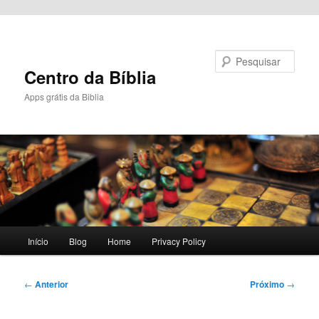
Pular para o conteúdo principal
Pesquisar
Centro da Bíblia
Apps grátis da Biblia
Menu
Início
Blog
Home
Privacy Policy
principal
Navegação
←
Anterior
Próximo
→
de
posts