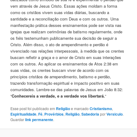
vem através de Jesus Cristo. Essas ações moldam a forma
como os cristãos vivem suas vidas diárias, buscando a
santidade e a reconciliação com Deus e com os outros. Uma
manifestação prática desses ensinamentos pode ser vista nas
igrejas que realizam cerimônias de batismo regularmente, onde
os fiéis testemunham publicamente sua decisão de seguir a
Cristo. Além disso, o ato de arrependimento e perdão é
vivenciado nas relações interpessoais, à medida que os crentes
buscam refletir a graça e o amor de Cristo em suas interações
com os outros. Ao aplicar os ensinamentos de Atos 2:38 em
suas vidas, os crentes buscam viver de acordo com os
princípios cristãos de arrependimento, batismo e perdão,
trazendo transformação espiritual e impacto positivo em suas
comunidades. Lembre-se das palavras de Jesus em João 8:32:
“
Conhecereis a verdade, e a verdade vos libertará.
“
Esse post foi publicado em
Religião
e marcado
Cristianismo
,
Espiritualidade
,
Fé
,
Provérbios
,
Religião
,
Sabedoria
por
Versiculo
.
Guardar
link permanente
.