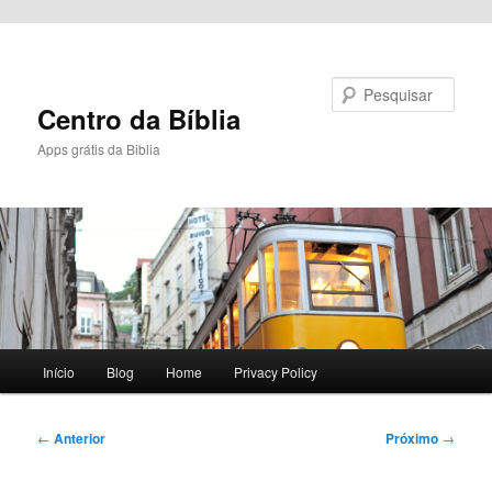
Pular para o conteúdo principal
Pesquisar
Centro da Bíblia
Apps grátis da Biblia
Menu
Início
Blog
Home
Privacy Policy
principal
Navegação
←
Anterior
Próximo
→
de
posts