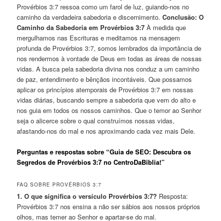
Provérbios 3:7 ressoa como um farol de luz, guiando-nos no
caminho da verdadeira sabedoria e discernimento.
Conclusão: O
Caminho da Sabedoria em Provérbios 3:7
À medida que
mergulhamos nas Escrituras e meditamos na mensagem
profunda de Provérbios 3:7, somos lembrados da importância de
nos rendermos à vontade de Deus em todas as áreas de nossas
vidas. A busca pela sabedoria divina nos conduz a um caminho
de paz, entendimento e bênçãos incontáveis. Que possamos
aplicar os princípios atemporais de Provérbios 3:7 em nossas
vidas diárias, buscando sempre a sabedoria que vem do alto e
nos guia em todos os nossos caminhos. Que o temor ao Senhor
seja o alicerce sobre o qual construímos nossas vidas,
afastando-nos do mal e nos aproximando cada vez mais Dele.
Perguntas e respostas sobre “Guia de SEO: Descubra os
Segredos de Provérbios 3:7 no CentroDaBiblia!”
FAQ SOBRE PROVÉRBIOS 3:7
1. O que significa o versículo Provérbios 3:7?
Resposta:
Provérbios 3:7 nos ensina a não ser sábios aos nossos próprios
olhos, mas temer ao Senhor e apartar-se do mal.