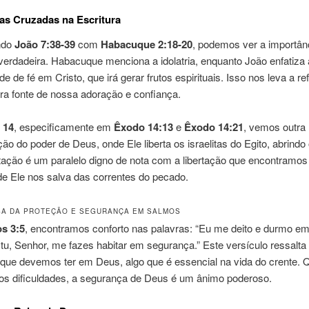
as Cruzadas na Escritura
ndo
João 7:38-39
com
Habacuque 2:18-20
, podemos ver a importân
erdadeira. Habacuque menciona a idolatria, enquanto João enfatiza 
e de fé em Cristo, que irá gerar frutos espirituais. Isso nos leva a ref
ra fonte de nossa adoração e confiança.
 14
, especificamente em
Êxodo 14:13
e
Êxodo 14:21
, vemos outra
ão do poder de Deus, onde Ele liberta os israelitas do Egito, abrindo
rtação é um paralelo digno de nota com a libertação que encontramo
de Ele nos salva das correntes do pecado.
A DA PROTEÇÃO E SEGURANÇA EM SALMOS
s 3:5
, encontramos conforto nas palavras: “Eu me deito e durmo em
tu, Senhor, me fazes habitar em segurança.” Este versículo ressalta
 que devemos ter em Deus, algo que é essencial na vida do crente.
os dificuldades, a segurança de Deus é um ânimo poderoso.