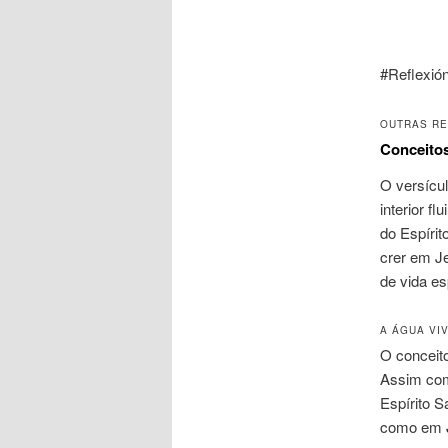
#Reflexió
OUTRAS RE
Conceitos
O versícu
interior f
do Espírit
crer em J
de vida esp
A ÁGUA VIV
O conceit
Assim como
Espírito S
como em