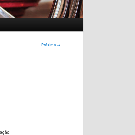
Próximo
→
ração.