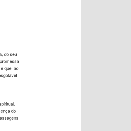
a, do seu
 a promessa
 é que, ao
esgotável
iritual.
esença do
passagens,