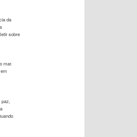
cia da
a
letir sobre
 o mar.
s em
 paz,
 a
 Quando