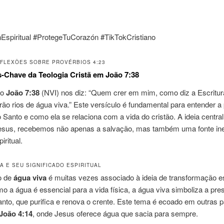
nEspiritual #ProtegeTuCorazón #TikTokCristiano
FLEXÕES SOBRE PROVÉRBIOS 4:23
-Chave da Teologia Cristã em João 7:38
lo
João 7:38
(NVI) nos diz: “Quem crer em mim, como diz a Escritur
luirão rios de água viva.” Este versículo é fundamental para entender
o Santo e como ela se relaciona com a vida do cristão. A ideia central
esus, recebemos não apenas a salvação, mas também uma fonte in
iritual.
A E SEU SIGNIFICADO ESPIRITUAL
o de
água viva
é muitas vezes associado à ideia de transformação esp
 a água é essencial para a vida física, a água viva simboliza a pr
anto, que purifica e renova o crente. Este tema é ecoado em outras 
João 4:14
, onde Jesus oferece água que sacia para sempre.