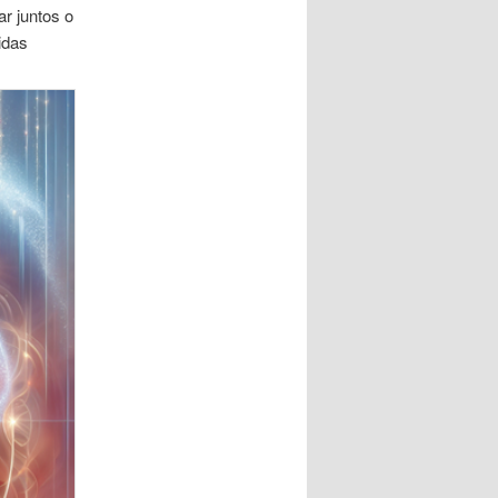
r juntos o
idas