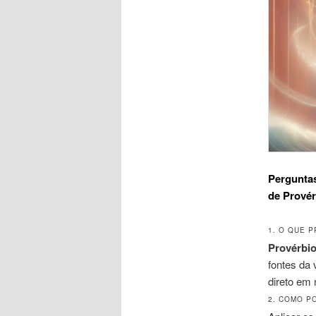
Pergunta
de Provér
1. O QUE 
Provérbio
fontes da
direto em 
2. COMO P