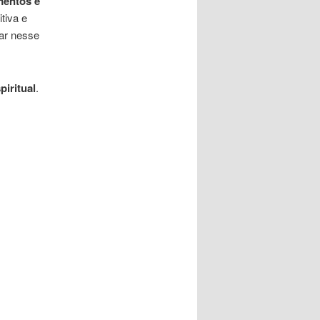
mentos e
tiva e
ar nesse
piritual
.