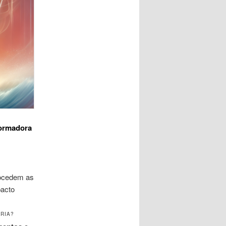
formadora
rocedem as
pacto
RIA?