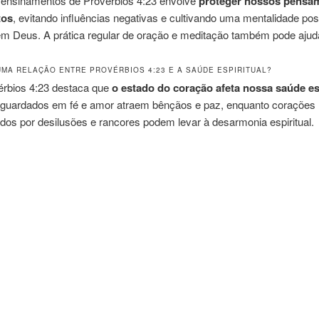
s ensinamentos de Provérbios 4:23 envolve
proteger nossos pensa
tos
, evitando influências negativas e cultivando uma mentalidade posi
em Deus. A prática regular de oração e meditação também pode ajud
 UMA RELAÇÃO ENTRE PROVÉRBIOS 4:23 E A SAÚDE ESPIRITUAL?
érbios 4:23 destaca que
o estado do coração afeta nossa saúde es
guardados em fé e amor atraem bênçãos e paz, enquanto corações
os por desilusões e rancores podem levar à desarmonia espiritual.