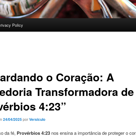
rivacy Policy
ardando o Coração: A
edoria Transformadora de
vérbios 4:23”
em
24/04/2025
por
Versiculo
so da fé,
Provérbios 4:23
nos ensina a importância de proteger o co