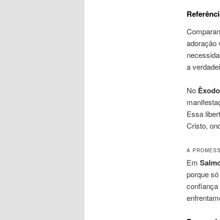
Referênci
Compara
adoração v
necessidad
a verdadei
No
Êxodo
manifestaç
Essa libe
Cristo, on
A PROMESS
Em
Salmo
porque só 
confiança
enfrentam