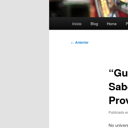
Menu
Início
Blog
Home
P
principal
Navegação
←
Anterior
de
posts
“Gu
Sab
Pro
Publicado 
No univer