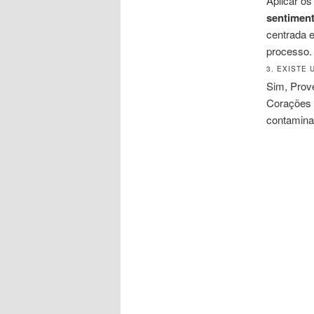
Aplicar o
sentimen
centrada 
processo.
3. EXISTE
Sim, Prov
Corações 
contaminad