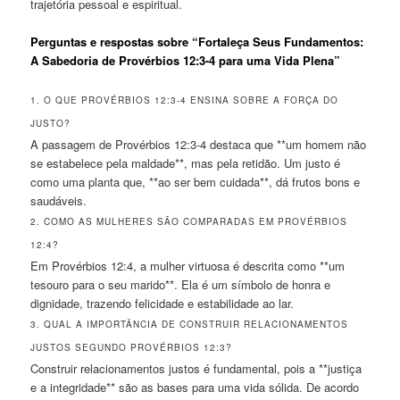
trajetória pessoal e espiritual.
Perguntas e respostas sobre “Fortaleça Seus Fundamentos:
A Sabedoria de Provérbios 12:3-4 para uma Vida Plena”
1. O QUE PROVÉRBIOS 12:3-4 ENSINA SOBRE A FORÇA DO
JUSTO?
A passagem de Provérbios 12:3-4 destaca que **um homem não
se estabelece pela maldade**, mas pela retidão. Um justo é
como uma planta que, **ao ser bem cuidada**, dá frutos bons e
saudáveis.
2. COMO AS MULHERES SÃO COMPARADAS EM PROVÉRBIOS
12:4?
Em Provérbios 12:4, a mulher virtuosa é descrita como **um
tesouro para o seu marido**. Ela é um símbolo de honra e
dignidade, trazendo felicidade e estabilidade ao lar.
3. QUAL A IMPORTÂNCIA DE CONSTRUIR RELACIONAMENTOS
JUSTOS SEGUNDO PROVÉRBIOS 12:3?
Construir relacionamentos justos é fundamental, pois a **justiça
e a integridade** são as bases para uma vida sólida. De acordo