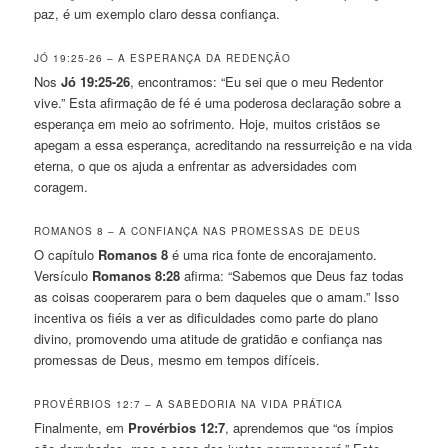
paz, é um exemplo claro dessa confiança.
JÓ 19:25-26 – A ESPERANÇA DA REDENÇÃO
Nos
Jó 19:25-26
, encontramos: “Eu sei que o meu Redentor
vive.” Esta afirmação de fé é uma poderosa declaração sobre a
esperança em meio ao sofrimento. Hoje, muitos cristãos se
apegam a essa esperança, acreditando na ressurreição e na vida
eterna, o que os ajuda a enfrentar as adversidades com
coragem.
ROMANOS 8 – A CONFIANÇA NAS PROMESSAS DE DEUS
O capítulo
Romanos 8
é uma rica fonte de encorajamento.
Versículo
Romanos 8:28
afirma: “Sabemos que Deus faz todas
as coisas cooperarem para o bem daqueles que o amam.” Isso
incentiva os fiéis a ver as dificuldades como parte do plano
divino, promovendo uma atitude de gratidão e confiança nas
promessas de Deus, mesmo em tempos difíceis.
PROVÉRBIOS 12:7 – A SABEDORIA NA VIDA PRÁTICA
Finalmente, em
Provérbios 12:7
, aprendemos que “os ímpios