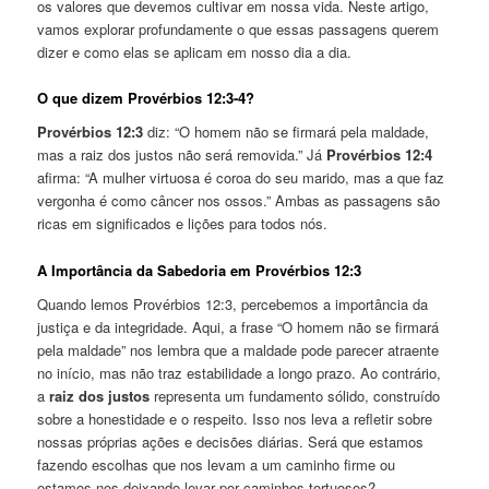
os valores que devemos cultivar em nossa vida. Neste artigo,
vamos explorar profundamente o que essas passagens querem
dizer e como elas se aplicam em nosso dia a dia.
O que dizem Provérbios 12:3-4?
Provérbios 12:3
diz: “O homem não se firmará pela maldade,
mas a raiz dos justos não será removida.” Já
Provérbios 12:4
afirma: “A mulher virtuosa é coroa do seu marido, mas a que faz
vergonha é como câncer nos ossos.” Ambas as passagens são
ricas em significados e lições para todos nós.
A Importância da Sabedoria em Provérbios 12:3
Quando lemos Provérbios 12:3, percebemos a importância da
justiça e da integridade. Aqui, a frase “O homem não se firmará
pela maldade” nos lembra que a maldade pode parecer atraente
no início, mas não traz estabilidade a longo prazo. Ao contrário,
a
raiz dos justos
representa um fundamento sólido, construído
sobre a honestidade e o respeito. Isso nos leva a refletir sobre
nossas próprias ações e decisões diárias. Será que estamos
fazendo escolhas que nos levam a um caminho firme ou
estamos nos deixando levar por caminhos tortuosos?