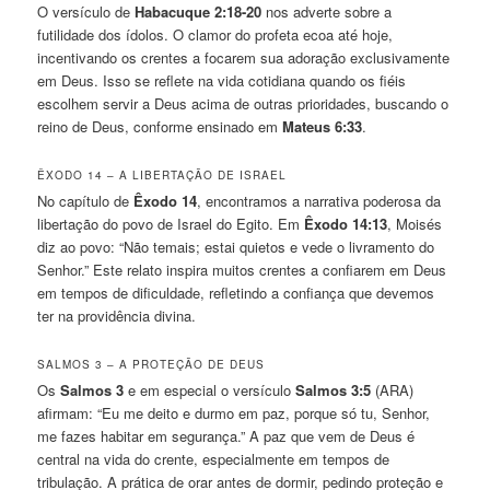
O versículo de
Habacuque 2:18-20
nos adverte sobre a
futilidade dos ídolos. O clamor do profeta ecoa até hoje,
incentivando os crentes a focarem sua adoração exclusivamente
em Deus. Isso se reflete na vida cotidiana quando os fiéis
escolhem servir a Deus acima de outras prioridades, buscando o
reino de Deus, conforme ensinado em
Mateus 6:33
.
ÊXODO 14 – A LIBERTAÇÃO DE ISRAEL
No capítulo de
Êxodo 14
, encontramos a narrativa poderosa da
libertação do povo de Israel do Egito. Em
Êxodo 14:13
, Moisés
diz ao povo: “Não temais; estai quietos e vede o livramento do
Senhor.” Este relato inspira muitos crentes a confiarem em Deus
em tempos de dificuldade, refletindo a confiança que devemos
ter na providência divina.
SALMOS 3 – A PROTEÇÃO DE DEUS
Os
Salmos 3
e em especial o versículo
Salmos 3:5
(ARA)
afirmam: “Eu me deito e durmo em paz, porque só tu, Senhor,
me fazes habitar em segurança.” A paz que vem de Deus é
central na vida do crente, especialmente em tempos de
tribulação. A prática de orar antes de dormir, pedindo proteção e