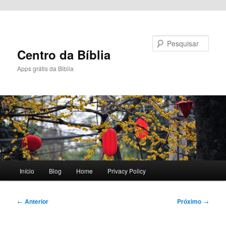
Pular para o conteúdo principal
Pesquisar
Centro da Bíblia
Apps grátis da Biblia
Menu
Início
Blog
Home
Privacy Policy
principal
Navegação
←
Anterior
Próximo
→
de
posts