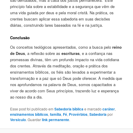
são derrubados, mas a casa dos justos permanecerá.” Este
princípio fala sobre a estabilidade e a segurança que vêm de
uma vida guiada por deus e pela moral cristã. Na prática, os
crentes buscam aplicar essa sabedoria em suas decisões
diárias, construindo lares baseados na fé e na justiça.
Conclusão
Os conceitos teológicos apresentados, como a busca pelo
reino
de Deus
, a reflexão sobre as
escrituras
, e a confiança nas
promessas divinas, têm um profundo impacto na vida cotidiana
dos crentes. Através da meditação, oração e prática dos
ensinamentos bíblicos, os fiéis são levados a experimentar a
transformação e a paz que só Deus pode oferecer. À medida que
nos aprofundamos na palavra de Deus, somos capacitados a
viver de acordo com Seus princípios, trazendo luz e esperança
ao nosso dia a dia.
Esse post foi publicado em
Sabedoria bíblica
e marcado
caráter
,
ensinamentos bíblicos
,
família
,
Fé
,
Provérbios
,
Sabedoria
por
Versiculo
. Guardar
link permanente
.