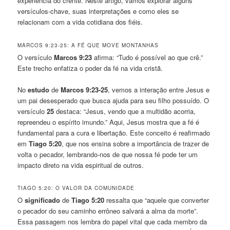
experiência do crente. Neste artigo, vamos explorar alguns
versículos-chave, suas interpretações e como eles se
relacionam com a vida cotidiana dos fiéis.
MARCOS 9:23-25: A FÉ QUE MOVE MONTANHAS
O versículo
Marcos 9:23
afirma: “Tudo é possível ao que crê.”
Este trecho enfatiza o poder da fé na vida cristã.
No
estudo
de
Marcos 9:23-25
, vemos a interação entre Jesus e
um pai desesperado que busca ajuda para seu filho possuído. O
versículo
25
destaca: “Jesus, vendo que a multidão acorria,
repreendeu o espírito imundo.” Aqui, Jesus mostra que a fé é
fundamental para a cura e libertação. Este conceito é reafirmado
em
Tiago 5:20
, que nos ensina sobre a importância de trazer de
volta o pecador, lembrando-nos de que nossa fé pode ter um
impacto direto na vida espiritual de outros.
TIAGO 5:20: O VALOR DA COMUNIDADE
O
significado
de
Tiago 5:20
ressalta que “aquele que converter
o pecador do seu caminho errôneo salvará a alma da morte”.
Essa passagem nos lembra do papel vital que cada membro da