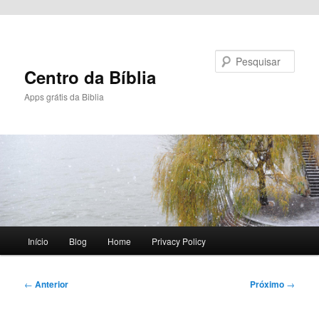
Pular para o conteúdo principal
Pesquisar
Centro da Bíblia
Apps grátis da Biblia
Menu
Início
Blog
Home
Privacy Policy
principal
Navegação
←
Anterior
Próximo
→
de
posts