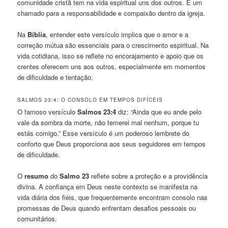
comunidade cristã tem na vida espiritual uns dos outros. É um
chamado para a responsabilidade e compaixão dentro da igreja.
Na
Bíblia
, entender este versículo implica que o amor e a
correção mútua são essenciais para o crescimento espiritual. Na
vida cotidiana, isso se reflete no encorajamento e apoio que os
crentes oferecem uns aos outros, especialmente em momentos
de dificuldade e tentação.
SALMOS 23:4: O CONSOLO EM TEMPOS DIFÍCEIS
O famoso versículo
Salmos 23:4
diz: “Ainda que eu ande pelo
vale da sombra da morte, não temerei mal nenhum, porque tu
estás comigo.” Esse versículo é um poderoso lembrete do
conforto que Deus proporciona aos seus seguidores em tempos
de dificuldade.
O
resumo
do
Salmo 23
reflete sobre a proteção e a providência
divina. A confiança em Deus neste contexto se manifesta na
vida diária dos fiéis, que frequentemente encontram consolo nas
promessas de Deus quando enfrentam desafios pessoais ou
comunitários.