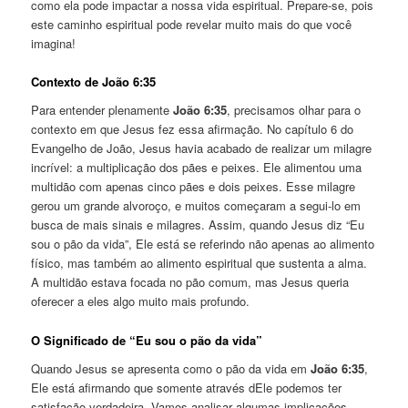
como ela pode impactar a nossa vida espiritual. Prepare-se, pois
este caminho espiritual pode revelar muito mais do que você
imagina!
Contexto de João 6:35
Para entender plenamente
João 6:35
, precisamos olhar para o
contexto em que Jesus fez essa afirmação. No capítulo 6 do
Evangelho de João, Jesus havia acabado de realizar um milagre
incrível: a multiplicação dos pães e peixes. Ele alimentou uma
multidão com apenas cinco pães e dois peixes. Esse milagre
gerou um grande alvoroço, e muitos começaram a segui-lo em
busca de mais sinais e milagres. Assim, quando Jesus diz “Eu
sou o pão da vida”, Ele está se referindo não apenas ao alimento
físico, mas também ao alimento espiritual que sustenta a alma.
A multidão estava focada no pão comum, mas Jesus queria
oferecer a eles algo muito mais profundo.
O Significado de “Eu sou o pão da vida”
Quando Jesus se apresenta como o pão da vida em
João 6:35
,
Ele está afirmando que somente através dEle podemos ter
satisfação verdadeira. Vamos analisar algumas implicações