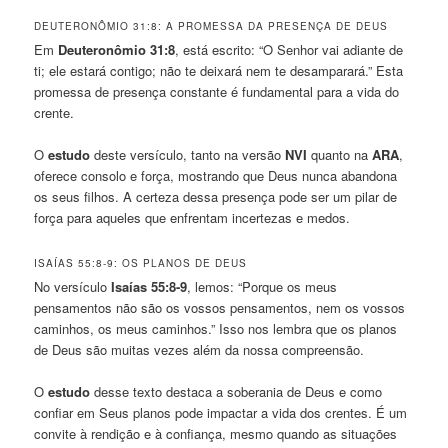
DEUTERONÔMIO 31:8: A PROMESSA DA PRESENÇA DE DEUS
Em
Deuteronômio 31:8
, está escrito: “O Senhor vai adiante de
ti; ele estará contigo; não te deixará nem te desamparará.” Esta
promessa de presença constante é fundamental para a vida do
crente.
O
estudo
deste versículo, tanto na versão
NVI
quanto na
ARA
,
oferece consolo e força, mostrando que Deus nunca abandona
os seus filhos. A certeza dessa presença pode ser um pilar de
força para aqueles que enfrentam incertezas e medos.
ISAÍAS 55:8-9: OS PLANOS DE DEUS
No versículo
Isaías 55:8-9
, lemos: “Porque os meus
pensamentos não são os vossos pensamentos, nem os vossos
caminhos, os meus caminhos.” Isso nos lembra que os planos
de Deus são muitas vezes além da nossa compreensão.
O
estudo
desse texto destaca a soberania de Deus e como
confiar em Seus planos pode impactar a vida dos crentes. É um
convite à rendição e à confiança, mesmo quando as situações