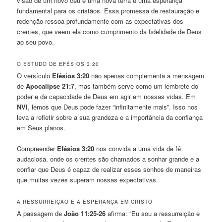
visão de um novo céu e uma nova terra é uma esperança
fundamental para os cristãos. Essa promessa de restauração e
redenção ressoa profundamente com as expectativas dos
crentes, que veem ela como cumprimento da fidelidade de Deus
ao seu povo.
O ESTUDO DE EFÉSIOS 3:20
O versículo
Efésios 3:20
não apenas complementa a mensagem
de
Apocalipse 21:7
, mas também serve como um lembrete do
poder e da capacidade de Deus em agir em nossas vidas. Em
NVI
, lemos que Deus pode fazer “infinitamente mais”. Isso nos
leva a refletir sobre a sua grandeza e a importância da confiança
em Seus planos.
Compreender
Efésios 3:20
nos convida a uma vida de fé
audaciosa, onde os crentes são chamados a sonhar grande e a
confiar que Deus é capaz de realizar esses sonhos de maneiras
que muitas vezes superam nossas expectativas.
A RESSURREIÇÃO E A ESPERANÇA EM CRISTO
A passagem de
João 11:25-26
afirma: “Eu sou a ressurreição e