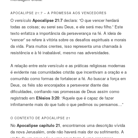
APOCALIPSE 21:7 – A PROMESSA AOS VENCEDORES
O versículo
Apocalipse 21:7
declara: “O que vencer herdará
todas as coisas; eu serei seu Deus, e ele será meu filho.” Este
texto enfatiza a importância da perseverança na fé. A ideia de
“vencer” se refere à vitória sobre os desafios espirituais e morais
da vida. Para muitos crentes, isso representa uma chamada à
resistência e à fé inabalável, mesmo nas adversidades.
A relação entre este versículo e as práticas religiosas modernas
é evidente nas comunidades cristãs que incentivam a oração e a
comunhão como formas de fortalecer a fé. Ao buscar a força em
Deus, os fiéis são encorajados a perseverar diante das
dificuldades, confiando nas promessas de Deus assim como
registrado em
Efésios 3:20
: “Aquele que é capaz de fazer
infinitamente mais do que tudo o que pedimos ou pensamos…”
O CONTEXTO DE APOCALIPSE 21
No
Apocalipse capítulo 21
, encontramos uma descrição vívida
da nova Jerusalém, onde não haverá mais dor ou sofrimento. A