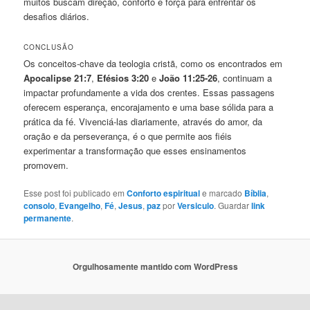
muitos buscam direção, conforto e força para enfrentar os
desafios diários.
CONCLUSÃO
Os conceitos-chave da teologia cristã, como os encontrados em
Apocalipse 21:7
,
Efésios 3:20
e
João 11:25-26
, continuam a
impactar profundamente a vida dos crentes. Essas passagens
oferecem esperança, encorajamento e uma base sólida para a
prática da fé. Vivenciá-las diariamente, através do amor, da
oração e da perseverança, é o que permite aos fiéis
experimentar a transformação que esses ensinamentos
promovem.
Esse post foi publicado em
Conforto espiritual
e marcado
Bíblia
,
consolo
,
Evangelho
,
Fé
,
Jesus
,
paz
por
Versiculo
. Guardar
link
permanente
.
Orgulhosamente mantido com WordPress