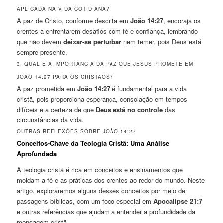
APLICADA NA VIDA COTIDIANA?
A paz de Cristo, conforme descrita em
João 14:27
, encoraja os
crentes a enfrentarem desafios com fé e confiança, lembrando
que não devem
deixar-se perturbar
nem temer, pois Deus está
sempre presente.
3. QUAL É A IMPORTÂNCIA DA PAZ QUE JESUS PROMETE EM
JOÃO 14:27 PARA OS CRISTÃOS?
A paz prometida em
João 14:27
é fundamental para a vida
cristã, pois proporciona esperança, consolação em tempos
difíceis e a certeza de que
Deus está no controle
das
circunstâncias da vida.
OUTRAS REFLEXÕES SOBRE JOÃO 14:27
Conceitos-Chave da Teologia Cristã: Uma Análise
Aprofundada
A teologia cristã é rica em conceitos e ensinamentos que
moldam a fé e as práticas dos crentes ao redor do mundo. Neste
artigo, exploraremos alguns desses conceitos por meio de
passagens bíblicas, com um foco especial em
Apocalipse 21:7
e outras referências que ajudam a entender a profundidade da
mensagem cristã.