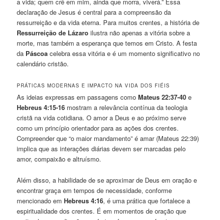
a vida; quem crê em mim, ainda que morra, viverá.” Essa
declaração de Jesus é central para a compreensão da
ressurreição e da vida eterna. Para muitos crentes, a história de
Ressurreição de Lázaro
ilustra não apenas a vitória sobre a
morte, mas também a esperança que temos em Cristo. A festa
da
Páscoa
celebra essa vitória e é um momento significativo no
calendário cristão.
PRÁTICAS MODERNAS E IMPACTO NA VIDA DOS FIÉIS
As ideias expressas em passagens como
Mateus 22:37-40
e
Hebreus 4:15-16
mostram a relevância contínua da teologia
cristã na vida cotidiana. O amor a Deus e ao próximo serve
como um princípio orientador para as ações dos crentes.
Compreender que “o maior mandamento” é amar (Mateus 22:39)
implica que as interações diárias devem ser marcadas pelo
amor, compaixão e altruísmo.
Além disso, a habilidade de se aproximar de Deus em oração e
encontrar graça em tempos de necessidade, conforme
mencionado em
Hebreus 4:16
, é uma prática que fortalece a
espiritualidade dos crentes. É em momentos de oração que