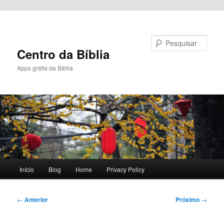
Pular para o conteúdo principal
Pesquisar
Centro da Bíblia
Apps grátis da Biblia
Menu
Início
Blog
Home
Privacy Policy
principal
Navegação
←
Anterior
Próximo
→
de
posts