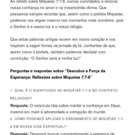
Ao refletir sobre Miqueias 7:7-8, somos convidados a renovar
nossa confiança no amor e na misericórdia divina. Que
possamos sempre recordar que, assim como o profeta Miqueias,
podemos nos erguer mesmo nos momentos mais sombrios, pois
o Senhor é a nossa luz e o nosso refúgio.
Que estas palavras antigas ecoem em nosso coração e nos
inspirem a seguir firmes na jornada da fé, confiantes de que,
assim como o profeta, também podemos declarar com
convicção: “O Senhor será a minha luz!”
Perguntas e respostas sobre “Descubra a Força da
Esperança: Reflexões sobre Miqueias 7:7-8”
1. QUAL É O SIGNIFICADO DE MIQUÉIAS 7:7-8 NO CONTEXTO
RELIGIOSO?
Resposta:
O versículo fala sobre manter a confiança em Deus,
mesmo em meio à adversidade e corrupção do mundo.
2. COMO PODEMOS APLICAR O ENSINAMENTO DE MIQUÉIAS 7:7-
8 EM NOSSA VIDA ESPIRITUAL?
Resposta:
Devemos buscar constantemente a presença de