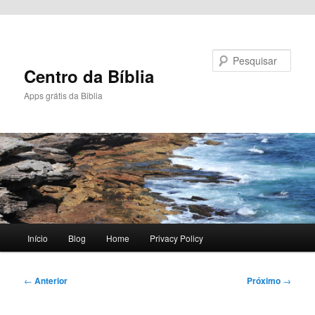
Pular para o conteúdo principal
Pesquisar
Centro da Bíblia
Apps grátis da Biblia
Menu
Início
Blog
Home
Privacy Policy
principal
Navegação
←
Anterior
Próximo
→
de
posts