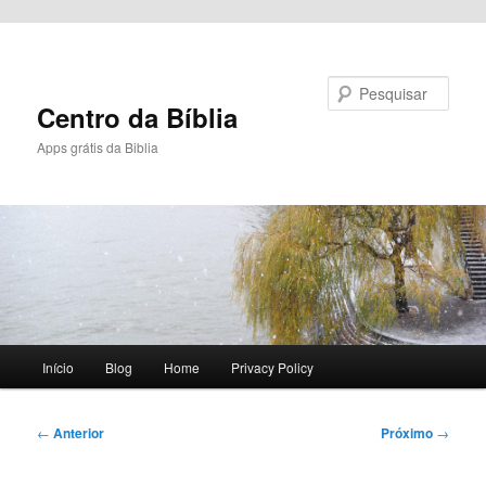
Pular para o conteúdo principal
Pesquisar
Centro da Bíblia
Apps grátis da Biblia
Menu
Início
Blog
Home
Privacy Policy
principal
Navegação
←
Anterior
Próximo
→
de
posts