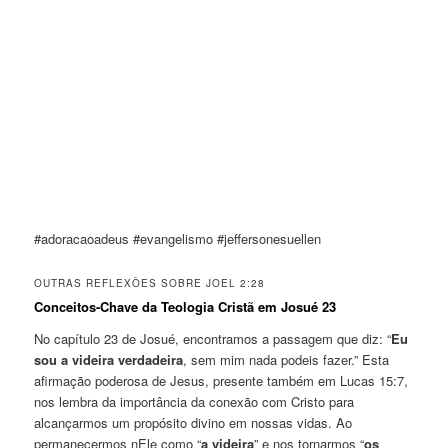
#adoracaoadeus #evangelismo #jeffersonesuellen
OUTRAS REFLEXÕES SOBRE JOEL 2:28
Conceitos-Chave da Teologia Cristã em Josué 23
No capítulo 23 de Josué, encontramos a passagem que diz: “
Eu
sou a videira verdadeira
, sem mim nada podeis fazer.” Esta
afirmação poderosa de Jesus, presente também em Lucas 15:7,
nos lembra da importância da conexão com Cristo para
alcançarmos um propósito divino em nossas vidas. Ao
permanecermos nEle como “
a videira
” e nos tornarmos “
os