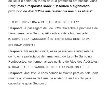
de Deus e colher os frutos de Sua promessa em nossas vidas.
Perguntas e respostas sobre “Descubra o significado
profundo de Joel 2:28 e sua relevância nos dias atuais”
1. O QUE SIGNIFICA A PASSAGEM DE JOEL 2:28?
Resposta:
A passagem de Joel 2:28 fala sobre a promessa de
Deus derramar o Seu Espírito sobre toda a humanidade.
2. COMO ESSA PASSAGEM É INTERPRETADA DENTRO DA
RELIGIÃO CRISTÃ?
Resposta:
Na religião cristã, essa passagem é interpretada
como uma profecia do derramamento do Espírito Santo no
Pentecostes, conforme narrado no livro de Atos dos Apóstolos.
3. QUAL É A RELEVÂNCIA DE JOEL 2:28 PARA OS FIÉIS?
Resposta:
Joel 2:28 é considerado relevante para os fiéis, pois
mostra a promessa de Deus de enviar o Seu Espírito para
capacitar e guiar Seu povo.