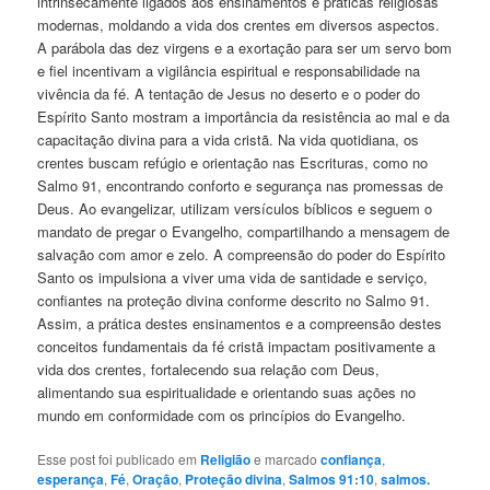
intrinsecamente ligados aos ensinamentos e práticas religiosas
modernas, moldando a vida dos crentes em diversos aspectos.
A parábola das dez virgens e a exortação para ser um servo bom
e fiel incentivam a vigilância espiritual e responsabilidade na
vivência da fé. A tentação de Jesus no deserto e o poder do
Espírito Santo mostram a importância da resistência ao mal e da
capacitação divina para a vida cristã. Na vida quotidiana, os
crentes buscam refúgio e orientação nas Escrituras, como no
Salmo 91, encontrando conforto e segurança nas promessas de
Deus. Ao evangelizar, utilizam versículos bíblicos e seguem o
mandato de pregar o Evangelho, compartilhando a mensagem de
salvação com amor e zelo. A compreensão do poder do Espírito
Santo os impulsiona a viver uma vida de santidade e serviço,
confiantes na proteção divina conforme descrito no Salmo 91.
Assim, a prática destes ensinamentos e a compreensão destes
conceitos fundamentais da fé cristã impactam positivamente a
vida dos crentes, fortalecendo sua relação com Deus,
alimentando sua espiritualidade e orientando suas ações no
mundo em conformidade com os princípios do Evangelho.
Esse post foi publicado em
Religião
e marcado
confiança
,
esperança
,
Fé
,
Oração
,
Proteção divina
,
Salmos 91:10
,
salmos.