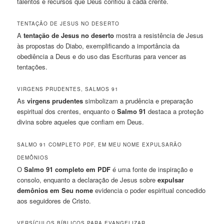
talentos e recursos que Deus confiou a cada crente.
TENTAÇÃO DE JESUS NO DESERTO
A
tentação de Jesus no deserto
mostra a resistência de Jesus
às propostas do Diabo, exemplificando a importância da
obediência a Deus e do uso das Escrituras para vencer as
tentações.
VIRGENS PRUDENTES, SALMOS 91
As
virgens prudentes
simbolizam a prudência e preparação
espiritual dos crentes, enquanto o
Salmo 91
destaca a proteção
divina sobre aqueles que confiam em Deus.
SALMO 91 COMPLETO PDF, EM MEU NOME EXPULSARÃO
DEMÔNIOS
O
Salmo 91 completo em PDF
é uma fonte de inspiração e
consolo, enquanto a declaração de Jesus sobre
expulsar
demônios em Seu nome
evidencia o poder espiritual concedido
aos seguidores de Cristo.
VERSÍCULOS BÍBLICOS PARA EVANGELIZAR