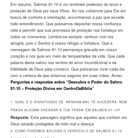
Em resumo, Salmos 91:10 é um lembrete poderoso do amor e
proteção de Deus por seus filhos. Ao nos voltarmos para Ele em
busca de conforto e orientação, encontramos a paz que excede
todo entendimento. Que possamos depositar nossa confiança
nele e permitir que sua promessa de proteção nos fortaleça em
todos os momentos. Lembre-se sempre: nenhum mal nos
atingirá, pois o Senhor é nosso refúgio e fortaleza. Que a
mensagem de Salmos 91:10 permaneça gravada em nosso
coração e nos guie em meio às tempestades da vida. Que cada
palavra deste salmo nos lembre do amor incondicional e da
fidelidade de Deus para conosco. Que possamos viver cada dia
com a certeza de que estamos seguros em suas mãos. Amen.
Perguntas e respostas sobre “Descubra o Poder do Salmo
91:10 – Proteção Divina em CentroDaBiblia”
1. QUAL É O SIGNIFICADO DE “NENHUM MAL TE SUCEDERÁ, NEM
PRAGA ALGUMA CHEGARÁ À TUA TENDA” EM SALMOS 91:10?
Resposta:
Esta passagem significa que aqueles que confiam em
Deus estarão protegidos de todo mal e doença.
2. COMO PODEMOS APLICAR O VERSÍCULO DE SALMOS 91:10