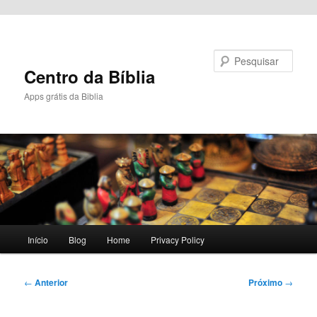
Pular para o conteúdo principal
Pesquisar
Centro da Bíblia
Apps grátis da Biblia
Menu
Início
Blog
Home
Privacy Policy
principal
Navegação
←
Anterior
Próximo
→
de
posts