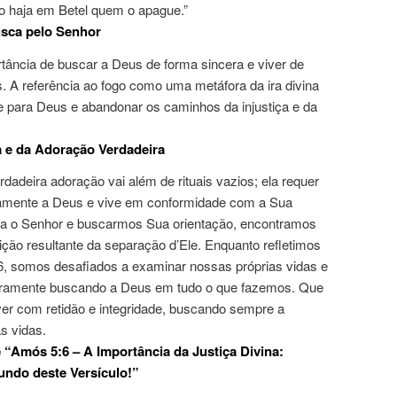
o haja em Betel quem o apague.”
sca pelo Senhor
rtância de buscar a Deus de forma sincera e viver de
. A referência ao fogo como uma metáfora da ira divina
se para Deus e abandonar os caminhos da injustiça e da
a e da Adoração Verdadeira
adeira adoração vai além de rituais vazios; ela requer
amente a Deus e vive em conformidade com a Sua
ra o Senhor e buscarmos Sua orientação, encontramos
ição resultante da separação d’Ele. Enquanto refletimos
6, somos desafiados a examinar nossas próprias vidas e
eiramente buscando a Deus em tudo o que fazemos. Que
iver com retidão e integridade, buscando sempre a
s vidas.
 “Amós 5:6 – A Importância da Justiça Divina:
undo deste Versículo!”