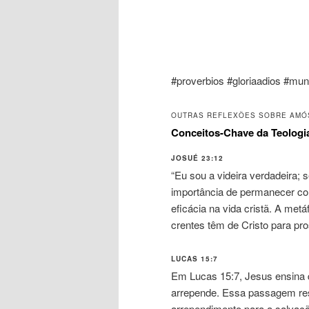
#proverbios #gloriaadios #mu
OUTRAS REFLEXÕES SOBRE AMÓS
Conceitos-Chave da Teologi
JOSUÉ 23:12
“Eu sou a videira verdadeira; 
importância de permanecer con
eficácia na vida cristã. A met
crentes têm de Cristo para pro
LUCAS 15:7
Em Lucas 15:7, Jesus ensina 
arrepende. Essa passagem ress
arrependimento para a salvaç