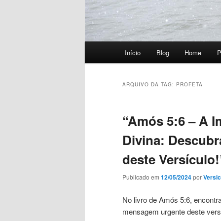
Menu
Início
Blog
Home
P
principal
ARQUIVO DA TAG:
PROFETA
“Amós 5:6 – A I
Divina: Descubr
deste Versículo!
Publicado em
12/05/2024
por
Versic
No livro de Amós 5:6, encontr
mensagem urgente deste versíc