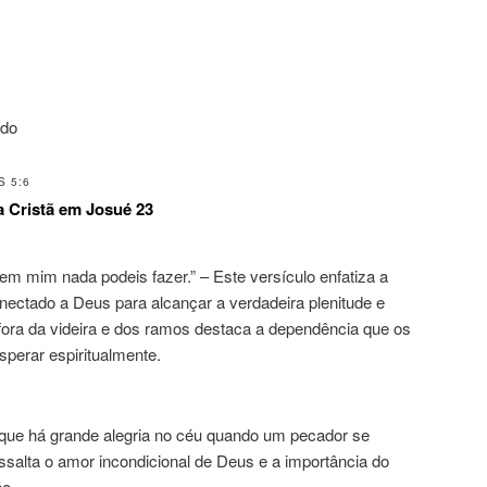
ndo
 5:6
a Cristã em Josué 23
sem mim nada podeis fazer.” – Este versículo enfatiza a
ectado a Deus para alcançar a verdadeira plenitude e
áfora da videira e dos ramos destaca a dependência que os
sperar espiritualmente.
que há grande alegria no céu quando um pecador se
alta o amor incondicional de Deus e a importância do
ão.