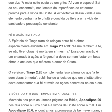
que diz: “A meia-noite ouviu-se um grito: ‘Aí vem o esposo! Saí
ao seu encontro!'”, nos lembra da importância de estarmos
prontos para a vinda de Cristo. A expectativa dessa vinda é um
elemento central na fé cristã e convida os fiéis a uma vida de
santidade e preparação constante.
FÉ E AÇÃO EM TIAGO
A Epístola de Tiago trata da relação entre fé e obras,
especialmente evidente em
Tiago 2:17-19
: “Assim também a fé,
se não tiver obras, é morta em si mesma.” Essa declaração é
um chamado à ação; a fé genuína deve se manifestar em boas
obras e atitudes que refletem o amor de Cristo.
O versículo
Tiago 2:26
complementa isso afirmando que “a fé
sem obras é morta”, sublinhando a ideia de que um cristão ativo
deve demonstrar sua fé através de ações concretas no dia a dia.
VISÕES DO FIM DOS TEMPOS EM APOCALIPSE
Movendo-nos para as últimas páginas da Bíblia,
Apocalipse 20
nos fala sobre o juízo final e a vitória de Cristo sobre o mal. Em
Apocalipse 20:6
, encontramos a promessa de bem-aventurança