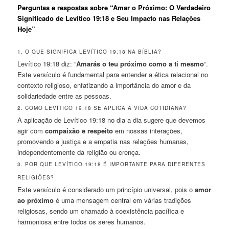
Perguntas e respostas sobre “Amar o Próximo: O Verdadeiro
Significado de Levítico 19:18 e Seu Impacto nas Relações
Hoje”
1. O QUE SIGNIFICA LEVÍTICO 19:18 NA BÍBLIA?
Levítico 19:18 diz: “
Amarás o teu próximo como a ti mesmo
“.
Este versículo é fundamental para entender a ética relacional no
contexto religioso, enfatizando a importância do amor e da
solidariedade entre as pessoas.
2. COMO LEVÍTICO 19:18 SE APLICA À VIDA COTIDIANA?
A aplicação de Levítico 19:18 no dia a dia sugere que devemos
agir com
compaixão e respeito
em nossas interações,
promovendo a justiça e a empatia nas relações humanas,
independentemente da religião ou crença.
3. POR QUE LEVÍTICO 19:18 É IMPORTANTE PARA DIFERENTES
RELIGIÕES?
Este versículo é considerado um princípio universal, pois o
amor
ao próximo
é uma mensagem central em várias tradições
religiosas, sendo um chamado à coexistência pacífica e
harmoniosa entre todos os seres humanos.