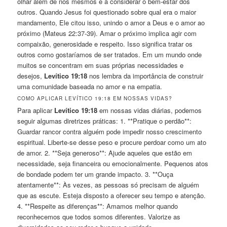
olhar além de nós mesmos e a considerar o bem-estar dos
outros. Quando Jesus foi questionado sobre qual era o maior
mandamento, Ele citou isso, unindo o amor a Deus e o amor ao
próximo (Mateus 22:37-39). Amar o próximo implica agir com
compaixão, generosidade e respeito. Isso significa tratar os
outros como gostaríamos de ser tratados. Em um mundo onde
muitos se concentram em suas próprias necessidades e
desejos,
Levítico 19:18
nos lembra da importância de construir
uma comunidade baseada no amor e na empatia.
COMO APLICAR LEVÍTICO 19:18 EM NOSSAS VIDAS?
Para aplicar
Levítico 19:18
em nossas vidas diárias, podemos
seguir algumas diretrizes práticas: 1. **Pratique o perdão**:
Guardar rancor contra alguém pode impedir nosso crescimento
espiritual. Liberte-se desse peso e procure perdoar como um ato
de amor. 2. **Seja generoso**: Ajude aqueles que estão em
necessidade, seja financeira ou emocionalmente. Pequenos atos
de bondade podem ter um grande impacto. 3. **Ouça
atentamente**: Às vezes, as pessoas só precisam de alguém
que as escute. Esteja disposto a oferecer seu tempo e atenção.
4. **Respeite as diferenças**: Amamos melhor quando
reconhecemos que todos somos diferentes. Valorize as