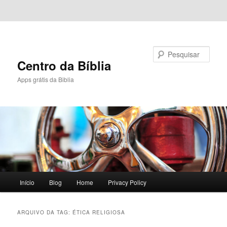
Pular para o conteúdo principal
Pular para o conteúdo secundário
Pesquisar
Centro da Bíblia
Apps grátis da Biblia
Menu
Início
Blog
Home
Privacy Policy
principal
ARQUIVO DA TAG:
ÉTICA RELIGIOSA