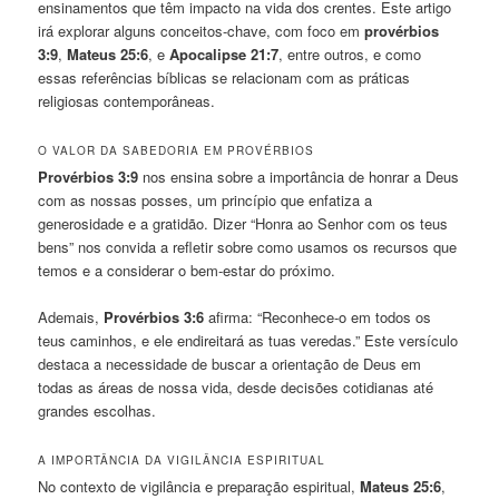
ensinamentos que têm impacto na vida dos crentes. Este artigo
irá explorar alguns conceitos-chave, com foco em
provérbios
3:9
,
Mateus 25:6
, e
Apocalipse 21:7
, entre outros, e como
essas referências bíblicas se relacionam com as práticas
religiosas contemporâneas.
O VALOR DA SABEDORIA EM PROVÉRBIOS
Provérbios 3:9
nos ensina sobre a importância de honrar a Deus
com as nossas posses, um princípio que enfatiza a
generosidade e a gratidão. Dizer “Honra ao Senhor com os teus
bens” nos convida a refletir sobre como usamos os recursos que
temos e a considerar o bem-estar do próximo.
Ademais,
Provérbios 3:6
afirma: “Reconhece-o em todos os
teus caminhos, e ele endireitará as tuas veredas.” Este versículo
destaca a necessidade de buscar a orientação de Deus em
todas as áreas de nossa vida, desde decisões cotidianas até
grandes escolhas.
A IMPORTÂNCIA DA VIGILÂNCIA ESPIRITUAL
No contexto de vigilância e preparação espiritual,
Mateus 25:6
,