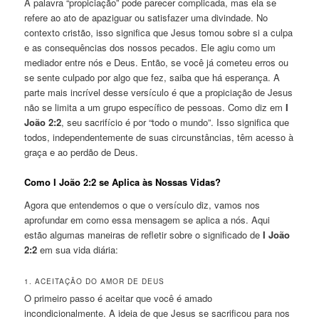
A palavra “propiciação” pode parecer complicada, mas ela se
refere ao ato de apaziguar ou satisfazer uma divindade. No
contexto cristão, isso significa que Jesus tomou sobre si a culpa
e as consequências dos nossos pecados. Ele agiu como um
mediador entre nós e Deus. Então, se você já cometeu erros ou
se sente culpado por algo que fez, saiba que há esperança. A
parte mais incrível desse versículo é que a propiciação de Jesus
não se limita a um grupo específico de pessoas. Como diz em
I
João 2:2
, seu sacrifício é por “todo o mundo”. Isso significa que
todos, independentemente de suas circunstâncias, têm acesso à
graça e ao perdão de Deus.
Como I João 2:2 se Aplica às Nossas Vidas?
Agora que entendemos o que o versículo diz, vamos nos
aprofundar em como essa mensagem se aplica a nós. Aqui
estão algumas maneiras de refletir sobre o significado de
I João
2:2
em sua vida diária:
1. ACEITAÇÃO DO AMOR DE DEUS
O primeiro passo é aceitar que você é amado
incondicionalmente. A ideia de que Jesus se sacrificou para nos