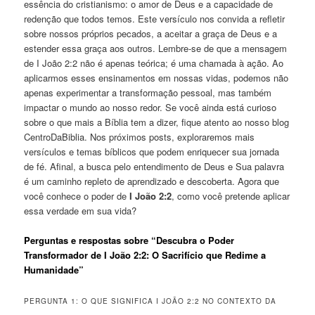
essência do cristianismo: o amor de Deus e a capacidade de
redenção que todos temos. Este versículo nos convida a refletir
sobre nossos próprios pecados, a aceitar a graça de Deus e a
estender essa graça aos outros. Lembre-se de que a mensagem
de I João 2:2 não é apenas teórica; é uma chamada à ação. Ao
aplicarmos esses ensinamentos em nossas vidas, podemos não
apenas experimentar a transformação pessoal, mas também
impactar o mundo ao nosso redor. Se você ainda está curioso
sobre o que mais a Bíblia tem a dizer, fique atento ao nosso blog
CentroDaBiblia. Nos próximos posts, exploraremos mais
versículos e temas bíblicos que podem enriquecer sua jornada
de fé. Afinal, a busca pelo entendimento de Deus e Sua palavra
é um caminho repleto de aprendizado e descoberta. Agora que
você conhece o poder de
I João 2:2
, como você pretende aplicar
essa verdade em sua vida?
Perguntas e respostas sobre “Descubra o Poder
Transformador de I João 2:2: O Sacrifício que Redime a
Humanidade”
PERGUNTA 1: O QUE SIGNIFICA I JOÃO 2:2 NO CONTEXTO DA