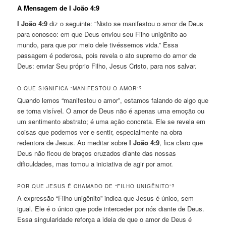
A Mensagem de I João 4:9
I João 4:9
diz o seguinte: “Nisto se manifestou o amor de Deus
para conosco: em que Deus enviou seu Filho unigênito ao
mundo, para que por meio dele tivéssemos vida.” Essa
passagem é poderosa, pois revela o ato supremo do amor de
Deus: enviar Seu próprio Filho, Jesus Cristo, para nos salvar.
O QUE SIGNIFICA “MANIFESTOU O AMOR”?
Quando lemos “manifestou o amor”, estamos falando de algo que
se torna visível. O amor de Deus não é apenas uma emoção ou
um sentimento abstrato; é uma ação concreta. Ele se revela em
coisas que podemos ver e sentir, especialmente na obra
redentora de Jesus. Ao meditar sobre
I João 4:9
, fica claro que
Deus não ficou de braços cruzados diante das nossas
dificuldades, mas tomou a iniciativa de agir por amor.
POR QUE JESUS É CHAMADO DE “FILHO UNIGÊNITO”?
A expressão “Filho unigênito” indica que Jesus é único, sem
igual. Ele é o único que pode interceder por nós diante de Deus.
Essa singularidade reforça a ideia de que o amor de Deus é