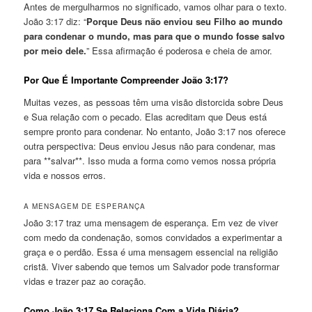
Antes de mergulharmos no significado, vamos olhar para o texto.
João 3:17 diz: “
Porque Deus não enviou seu Filho ao mundo
para condenar o mundo, mas para que o mundo fosse salvo
por meio dele.
” Essa afirmação é poderosa e cheia de amor.
Por Que É Importante Compreender João 3:17?
Muitas vezes, as pessoas têm uma visão distorcida sobre Deus
e Sua relação com o pecado. Elas acreditam que Deus está
sempre pronto para condenar. No entanto, João 3:17 nos oferece
outra perspectiva: Deus enviou Jesus não para condenar, mas
para **salvar**. Isso muda a forma como vemos nossa própria
vida e nossos erros.
A MENSAGEM DE ESPERANÇA
João 3:17 traz uma mensagem de esperança. Em vez de viver
com medo da condenação, somos convidados a experimentar a
graça e o perdão. Essa é uma mensagem essencial na religião
cristã. Viver sabendo que temos um Salvador pode transformar
vidas e trazer paz ao coração.
Como João 3:17 Se Relaciona Com a Vida Diária?