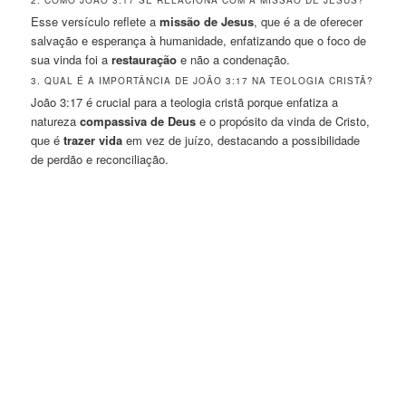
2. COMO JOÃO 3:17 SE RELACIONA COM A MISSÃO DE JESUS?
Esse versículo reflete a
missão de Jesus
, que é a de oferecer
salvação e esperança à humanidade, enfatizando que o foco de
sua vinda foi a
restauração
e não a condenação.
3. QUAL É A IMPORTÂNCIA DE JOÃO 3:17 NA TEOLOGIA CRISTÃ?
João 3:17 é crucial para a teologia cristã porque enfatiza a
natureza
compassiva de Deus
e o propósito da vinda de Cristo,
que é
trazer vida
em vez de juízo, destacando a possibilidade
de perdão e reconciliação.