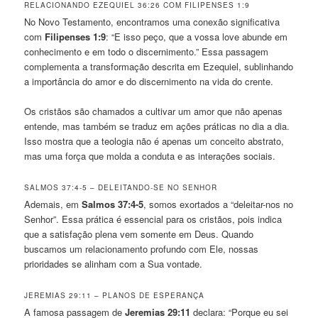
RELACIONANDO EZEQUIEL 36:26 COM FILIPENSES 1:9
No Novo Testamento, encontramos uma conexão significativa
com
Filipenses 1:9
: “E isso peço, que a vossa love abunde em
conhecimento e em todo o discernimento.” Essa passagem
complementa a transformação descrita em Ezequiel, sublinhando
a importância do amor e do discernimento na vida do crente.
Os cristãos são chamados a cultivar um amor que não apenas
entende, mas também se traduz em ações práticas no dia a dia.
Isso mostra que a teologia não é apenas um conceito abstrato,
mas uma força que molda a conduta e as interações sociais.
SALMOS 37:4-5 – DELEITANDO-SE NO SENHOR
Ademais, em
Salmos 37:4-5
, somos exortados a “deleitar-nos no
Senhor”. Essa prática é essencial para os cristãos, pois indica
que a satisfação plena vem somente em Deus. Quando
buscamos um relacionamento profundo com Ele, nossas
prioridades se alinham com a Sua vontade.
JEREMIAS 29:11 – PLANOS DE ESPERANÇA
A famosa passagem de
Jeremias 29:11
declara: “Porque eu sei