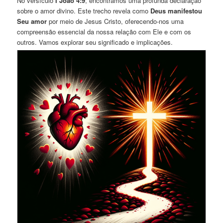
No versículo
I João 4:9
, encontramos uma profunda declaração
sobre o amor divino. Este trecho revela como
Deus manifestou
Seu amor
por meio de Jesus Cristo, oferecendo-nos uma
compreensão essencial da nossa relação com Ele e com os
outros. Vamos explorar seu significado e implicações.