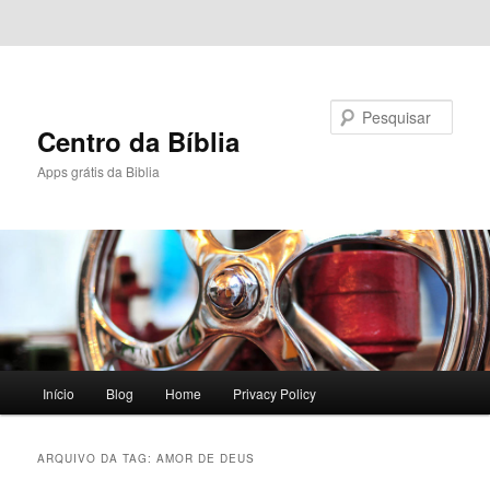
Pular para o conteúdo principal
Pular para o conteúdo secundário
Pesquisar
Centro da Bíblia
Apps grátis da Biblia
Menu
Início
Blog
Home
Privacy Policy
principal
ARQUIVO DA TAG:
AMOR DE DEUS