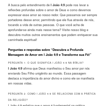
A busca pelo entendimento de
I João 4:9
pode nos levar a
reflexões profundas sobre o amor de Deus e como devemos
expressar esse amor ao nosso redor. Que possamos ser sempre
portadores desse amor, permitindo que ele flua através de nós,
tocando a vida de outras pessoas. O que você acha de
aprofundar-se ainda mais nesse tema? Visite nosso blog e
descubra muitos outros ensinamentos que podem enriquecer sua
caminhada espiritual!
Perguntas e respostas sobre “Descubra a Profunda
Mensagem de Amor em I João 4:9 e Transforme sua Fé!”
PERGUNTA 1: O QUE SIGNIFICA I JOÃO 4:9 NA BÍBLIA?
I João 4:9
afirma que Deus manifestou o Seu amor por nós
enviando Seu Filho unigênito ao mundo. Essa passagem
destaca a importância do amor divino e como ele se manifesta
em nossas vidas.
PERGUNTA 2: COMO I JOÃO 4:9 SE RELACIONA COM A PRÁTICA
DA RELIGIÃO?
I João 4:9 enfatiza que o amor é fundamental na prática