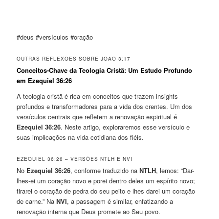
#deus #versículos #oração
OUTRAS REFLEXÕES SOBRE JOÃO 3:17
Conceitos-Chave da Teologia Cristã: Um Estudo Profundo
em Ezequiel 36:26
A teologia cristã é rica em conceitos que trazem insights
profundos e transformadores para a vida dos crentes. Um dos
versículos centrais que refletem a renovação espiritual é
Ezequiel 36:26
. Neste artigo, exploraremos esse versículo e
suas implicações na vida cotidiana dos fiéis.
EZEQUIEL 36:26 – VERSÕES NTLH E NVI
No
Ezequiel 36:26
, conforme traduzido na
NTLH
, lemos: “Dar-
lhes-ei um coração novo e porei dentro deles um espírito novo;
tirarei o coração de pedra do seu peito e lhes darei um coração
de carne.” Na
NVI
, a passagem é similar, enfatizando a
renovação interna que Deus promete ao Seu povo.