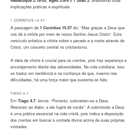
Habacuque 2:18-20
,
Ageu 2:8-9
e
1 João 2
, analisando suas
implicações práticas e espirituais.
1 CORÍNTIOS 15.57
A passagem de
1 Coríntios 15.57
diz: “Mas graças a Deus que
nos dá a vitória por meio de nosso Senhor Jesus Cristo”. Este
versículo enfatiza a vitória sobre o pecado e a morte através de
Cristo, um conceito central no cristianismo.
A ideia de vitória é crucial para os crentes, pois traz esperança e
encorajamento diante das adversidades. Na vida cotidiana, isso
se traduz em resiliência e na confiança de que, mesmo nas
dificuldades, há uma força maior que sustenta os fiéis.
TIAGO 4.7
Em
Tiago 4.7
, lemos: “Portanto, submetam-se a Deus.
Resistam ao diabo, e ele fugirá de vocês”. A submissão a Deus
é uma prática essencial na vida cristã, pois indica a disposição
dos crentes em buscar a vontade divina acima de suas próprias
vontades.