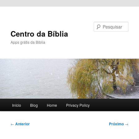
Pular para o conteúdo principal
Pesquisar
Centro da Bíblia
Apps grátis da Biblia
Menu
Início
Blog
Home
Privacy Policy
principal
Navegação
←
Anterior
Próximo
→
de
posts