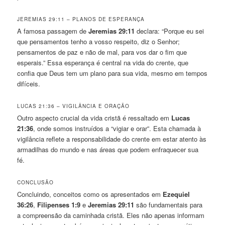
JEREMIAS 29:11 – PLANOS DE ESPERANÇA
A famosa passagem de
Jeremias 29:11
declara: “Porque eu sei
que pensamentos tenho a vosso respeito, diz o Senhor;
pensamentos de paz e não de mal, para vos dar o fim que
esperais.” Essa esperança é central na vida do crente, que
confia que Deus tem um plano para sua vida, mesmo em tempos
difíceis.
LUCAS 21:36 – VIGILÂNCIA E ORAÇÃO
Outro aspecto crucial da vida cristã é ressaltado em
Lucas
21:36
, onde somos instruídos a “vigiar e orar”. Esta chamada à
vigilância reflete a responsabilidade do crente em estar atento às
armadilhas do mundo e nas áreas que podem enfraquecer sua
fé.
CONCLUSÃO
Concluindo, conceitos como os apresentados em
Ezequiel
36:26
,
Filipenses 1:9
e
Jeremias 29:11
são fundamentais para
a compreensão da caminhada cristã. Eles não apenas informam