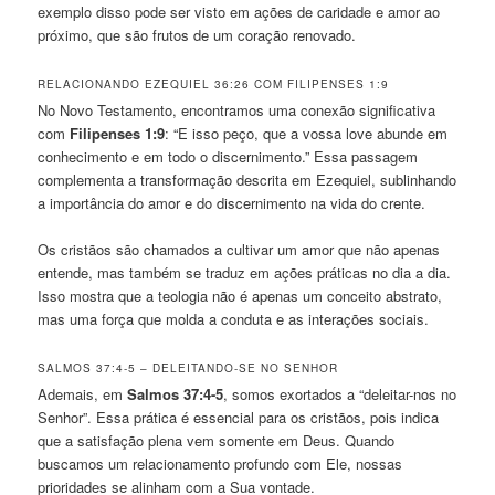
exemplo disso pode ser visto em ações de caridade e amor ao
próximo, que são frutos de um coração renovado.
RELACIONANDO EZEQUIEL 36:26 COM FILIPENSES 1:9
No Novo Testamento, encontramos uma conexão significativa
com
Filipenses 1:9
: “E isso peço, que a vossa love abunde em
conhecimento e em todo o discernimento.” Essa passagem
complementa a transformação descrita em Ezequiel, sublinhando
a importância do amor e do discernimento na vida do crente.
Os cristãos são chamados a cultivar um amor que não apenas
entende, mas também se traduz em ações práticas no dia a dia.
Isso mostra que a teologia não é apenas um conceito abstrato,
mas uma força que molda a conduta e as interações sociais.
SALMOS 37:4-5 – DELEITANDO-SE NO SENHOR
Ademais, em
Salmos 37:4-5
, somos exortados a “deleitar-nos no
Senhor”. Essa prática é essencial para os cristãos, pois indica
que a satisfação plena vem somente em Deus. Quando
buscamos um relacionamento profundo com Ele, nossas
prioridades se alinham com a Sua vontade.