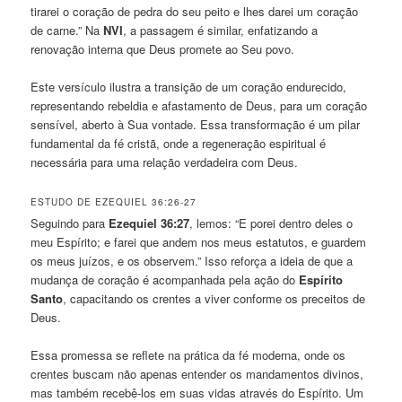
tirarei o coração de pedra do seu peito e lhes darei um coração
de carne.” Na
NVI
, a passagem é similar, enfatizando a
renovação interna que Deus promete ao Seu povo.
Este versículo ilustra a transição de um coração endurecido,
representando rebeldia e afastamento de Deus, para um coração
sensível, aberto à Sua vontade. Essa transformação é um pilar
fundamental da fé cristã, onde a regeneração espiritual é
necessária para uma relação verdadeira com Deus.
ESTUDO DE EZEQUIEL 36:26-27
Seguindo para
Ezequiel 36:27
, lemos: “E porei dentro deles o
meu Espírito; e farei que andem nos meus estatutos, e guardem
os meus juízos, e os observem.” Isso reforça a ideia de que a
mudança de coração é acompanhada pela ação do
Espírito
Santo
, capacitando os crentes a viver conforme os preceitos de
Deus.
Essa promessa se reflete na prática da fé moderna, onde os
crentes buscam não apenas entender os mandamentos divinos,
mas também recebê-los em suas vidas através do Espírito. Um