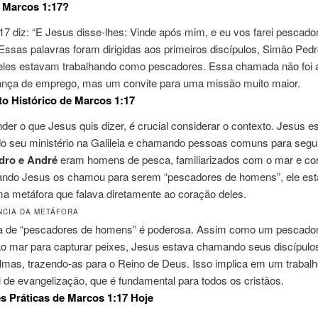
 Marcos 1:17?
7 diz: “E Jesus disse-lhes: Vinde após mim, e eu vos farei pescado
ssas palavras foram dirigidas aos primeiros discípulos, Simão Pedr
eles estavam trabalhando como pescadores. Essa chamada não foi
ça de emprego, mas um convite para uma missão muito maior.
o Histórico de Marcos 1:17
der o que Jesus quis dizer, é crucial considerar o contexto. Jesus e
 seu ministério na Galileia e chamando pessoas comuns para segui
dro e André
eram homens de pesca, familiarizados com o mar e co
uando Jesus os chamou para serem “pescadores de homens”, ele es
a metáfora que falava diretamente ao coração deles.
NCIA DA METÁFORA
a de “pescadores de homens” é poderosa. Assim como um pescador
ao mar para capturar peixes, Jesus estava chamando seus discípulo
lmas, trazendo-as para o Reino de Deus. Isso implica em um trabalh
l de evangelização, que é fundamental para todos os cristãos.
s Práticas de Marcos 1:17 Hoje