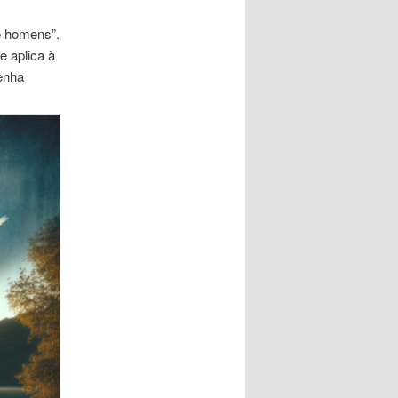
e homens”.
e aplica à
Venha