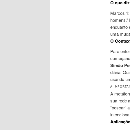
O que diz
Marcos 1:1
homens.” E
enquanto 
uma mudan
O Context
Para enten
começando
Simão Pe
diária. Q
usando um
A IMPORTÂ
A metáfor
sua rede 
“pescar” a
intenciona
Aplicaçõe