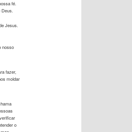
ossa fé.
e Deus.
de Jesus.
o nosso
ra fazer,
nos moldar
 chama
pessoas
erificar
tender o
, mas