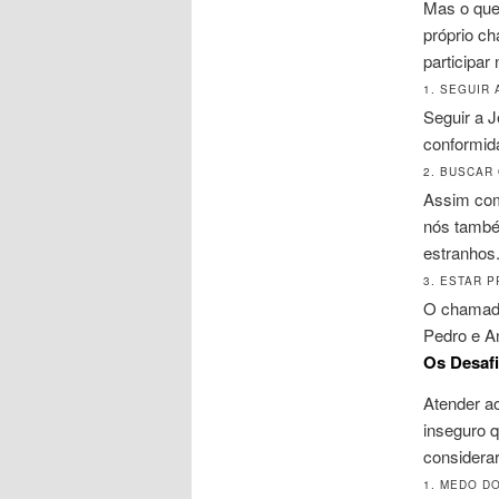
Mas o que 
próprio c
participar
1. SEGUIR 
Seguir a 
conformid
2. BUSCAR
Assim com
nós també
estranhos
3. ESTAR 
O chamado
Pedro e An
Os Desaf
Atender a
inseguro 
considerar
1. MEDO D