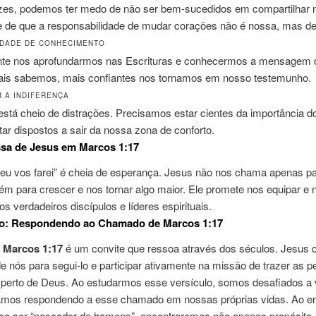
zes, podemos ter medo de não ser bem-sucedidos em compartilhar n
 de que a responsabilidade de mudar corações não é nossa, mas d
IDADE DE CONHECIMENTO
nte nos aprofundarmos nas Escrituras e conhecermos a mensagem 
is sabemos, mais confiantes nos tornamos em nosso testemunho.
R A INDIFERENÇA
stá cheio de distrações. Precisamos estar cientes da importância d
tar dispostos a sair da nossa zona de conforto.
sa de Jesus em Marcos 1:17
 eu vos farei” é cheia de esperança. Jesus não nos chama apenas pa
m para crescer e nos tornar algo maior. Ele promete nos equipar e 
s verdadeiros discípulos e líderes espirituais.
o: Respondendo ao Chamado de Marcos 1:17
,
Marcos 1:17
é um convite que ressoa através dos séculos. Jesus
 nós para segui-lo e participar ativamente na missão de trazer as 
 perto de Deus. Ao estudarmos esse versículo, somos desafiados a v
mos respondendo a esse chamado em nossas próprias vidas. Ao en
fica ser “pescador de homens”, encontraremos não apenas propósito