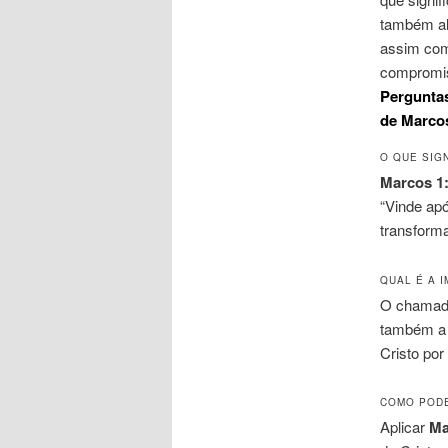
também al
assim com
compromi
Pergunta
de Marcos
O QUE SIGN
Marcos 1
“Vinde apó
transforma
QUAL É A 
O chama
também 
Cristo por
COMO PODE
Aplicar
Ma