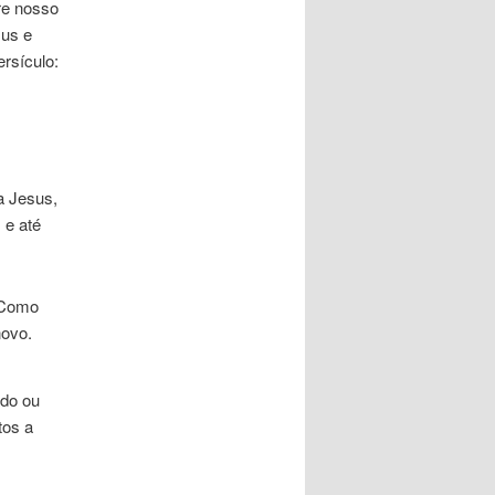
re nosso
sus e
ersículo:
a Jesus,
 e até
 Como
novo.
ado ou
tos a