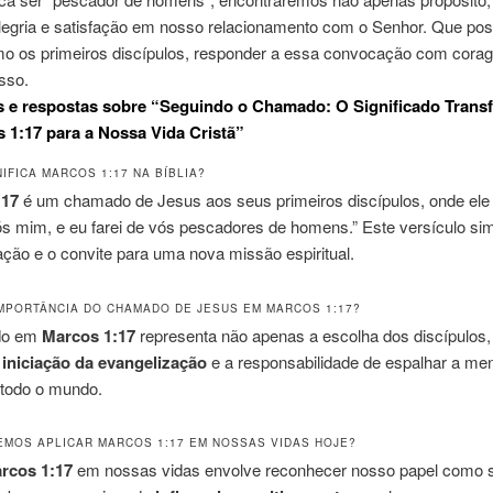
egria e satisfação em nosso relacionamento com o Senhor. Que po
o os primeiros discípulos, responder a essa convocação com cora
sso.
s e respostas sobre “Seguindo o Chamado: O Significado Trans
 1:17 para a Nossa Vida Cristã”
IFICA MARCOS 1:17 NA BÍBLIA?
:17
é um chamado de Jesus aos seus primeiros discípulos, onde ele 
s mim, e eu farei de vós pescadores de homens.” Este versículo sim
ção e o convite para uma nova missão espiritual.
IMPORTÂNCIA DO CHAMADO DE JESUS EM MARCOS 1:17?
do em
Marcos 1:17
representa não apenas a escolha dos discípulos
a
iniciação da evangelização
e a responsabilidade de espalhar a m
 todo o mundo.
MOS APLICAR MARCOS 1:17 EM NOSSAS VIDAS HOJE?
rcos 1:17
em nossas vidas envolve reconhecer nosso papel como 