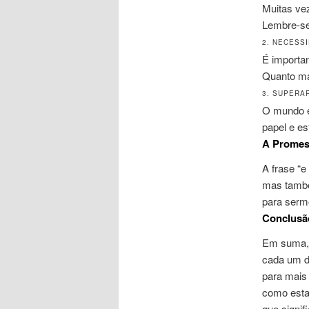
Muitas ve
Lembre-se
2. NECESS
É importa
Quanto ma
3. SUPERA
O mundo e
papel e es
A Promes
A frase “e
mas també
para sermo
Conclusã
Em suma
cada um de
para mais
como esta
que signi