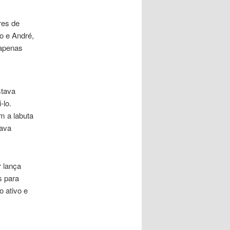
res de
o e André,
 apenas
stava
-lo.
m a labuta
tava
 lança
s para
o ativo e