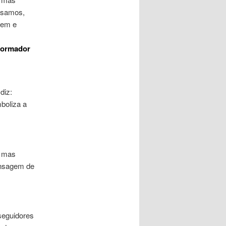
ssamos,
gem e
formador
diz:
boliza a
, mas
ensagem de
seguidores