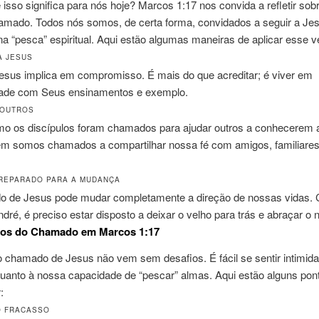
isso significa para nós hoje? Marcos 1:17 nos convida a refletir sob
hamado. Todos nós somos, de certa forma, convidados a seguir a Je
 na “pesca” espiritual. Aqui estão algumas maneiras de aplicar esse v
A JESUS
Jesus implica em compromisso. É mais do que acreditar; é viver em
ade com Seus ensinamentos e exemplo.
 OUTROS
o os discípulos foram chamados para ajudar outros a conhecerem 
m somos chamados a compartilhar nossa fé com amigos, familiares
.
PREPARADO PARA A MUDANÇA
 de Jesus pode mudar completamente a direção de nossas vidas.
dré, é preciso estar disposto a deixar o velho para trás e abraçar o 
ios do Chamado em Marcos 1:17
o chamado de Jesus não vem sem desafios. É fácil se sentir intimid
quanto à nossa capacidade de “pescar” almas. Aqui estão alguns pon
:
O FRACASSO