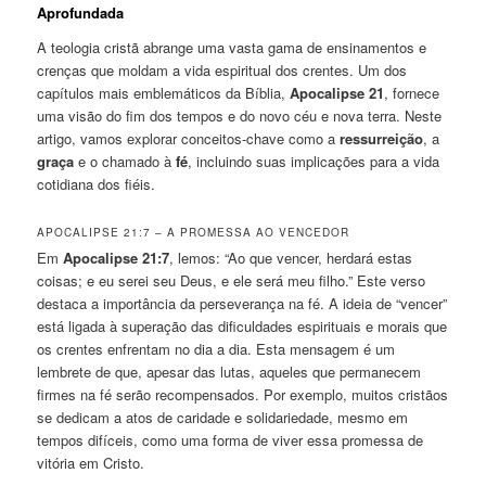
Aprofundada
A teologia cristã abrange uma vasta gama de ensinamentos e
crenças que moldam a vida espiritual dos crentes. Um dos
capítulos mais emblemáticos da Bíblia,
Apocalipse 21
, fornece
uma visão do fim dos tempos e do novo céu e nova terra. Neste
artigo, vamos explorar conceitos-chave como a
ressurreição
, a
graça
e o chamado à
fé
, incluindo suas implicações para a vida
cotidiana dos fiéis.
APOCALIPSE 21:7 – A PROMESSA AO VENCEDOR
Em
Apocalipse 21:7
, lemos: “Ao que vencer, herdará estas
coisas; e eu serei seu Deus, e ele será meu filho.” Este verso
destaca a importância da perseverança na fé. A ideia de “vencer”
está ligada à superação das dificuldades espirituais e morais que
os crentes enfrentam no dia a dia. Esta mensagem é um
lembrete de que, apesar das lutas, aqueles que permanecem
firmes na fé serão recompensados. Por exemplo, muitos cristãos
se dedicam a atos de caridade e solidariedade, mesmo em
tempos difíceis, como uma forma de viver essa promessa de
vitória em Cristo.