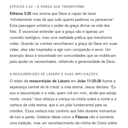
EFÉSIOS 3:20 – A GRAÇA QUE TRANSFORMA
Efésios 3:20
nos ensina que Deus é capaz de fazer
“infinitamente mais do que tudo quanto pedimos ou pensamos”.
Esta passagem enfatiza o poder da graça divina na vida dos
fiéis. É essencial entender que a graça não é apenas um
conceito teológico, mas uma realidade prática que transforma
vidas. Quando os crentes reconhecem a graça de Deus em suas
vidas, eles são inspirados a agir com compaixão e amor. Um
exemplo disso é encontrado em comunidades que se mobilizam
para ajudar os necessitados, refletindo a generosidade de Deus.
A RESSURREIÇÃO DE LÁZARO E SUAS IMPLICAÇÕES
O relato da
ressurreição de Lázaro
em
João 11:25-26
ilustra a
esperança central da fé cristã: a vida eterna. Jesus declara: “Eu
sou a ressurreição e a vida; quem crê em mim, ainda que esteja
morto, viverá.” Isso reforça a crença na vitória sobre a morte e a
certeza da vida eterna, que é um pilar fundamental para os
cristãos. Essa certeza traz conforto aos fiéis durante momentos
de luto e perda. Celebrar datas como a
Páscoa
não é somente
uma tradição, mas um reconhecimento da vitória de Cristo sobre