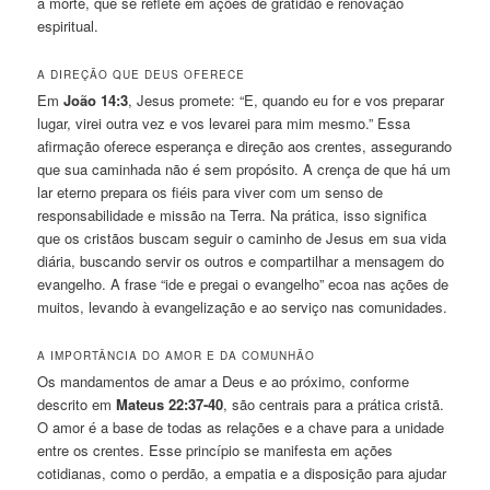
a morte, que se reflete em ações de gratidão e renovação
espiritual.
A DIREÇÃO QUE DEUS OFERECE
Em
João 14:3
, Jesus promete: “E, quando eu for e vos preparar
lugar, virei outra vez e vos levarei para mim mesmo.” Essa
afirmação oferece esperança e direção aos crentes, assegurando
que sua caminhada não é sem propósito. A crença de que há um
lar eterno prepara os fiéis para viver com um senso de
responsabilidade e missão na Terra. Na prática, isso significa
que os cristãos buscam seguir o caminho de Jesus em sua vida
diária, buscando servir os outros e compartilhar a mensagem do
evangelho. A frase “ide e pregai o evangelho” ecoa nas ações de
muitos, levando à evangelização e ao serviço nas comunidades.
A IMPORTÂNCIA DO AMOR E DA COMUNHÃO
Os mandamentos de amar a Deus e ao próximo, conforme
descrito em
Mateus 22:37-40
, são centrais para a prática cristã.
O amor é a base de todas as relações e a chave para a unidade
entre os crentes. Esse princípio se manifesta em ações
cotidianas, como o perdão, a empatia e a disposição para ajudar