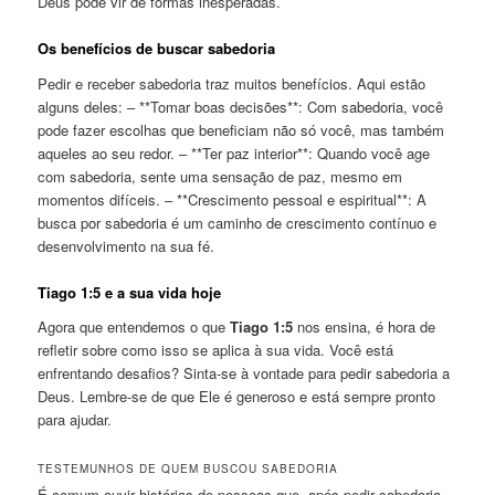
Deus pode vir de formas inesperadas.
Os benefícios de buscar sabedoria
Pedir e receber sabedoria traz muitos benefícios. Aqui estão
alguns deles: – **Tomar boas decisões**: Com sabedoria, você
pode fazer escolhas que beneficiam não só você, mas também
aqueles ao seu redor. – **Ter paz interior**: Quando você age
com sabedoria, sente uma sensação de paz, mesmo em
momentos difíceis. – **Crescimento pessoal e espiritual**: A
busca por sabedoria é um caminho de crescimento contínuo e
desenvolvimento na sua fé.
Tiago 1:5 e a sua vida hoje
Agora que entendemos o que
Tiago 1:5
nos ensina, é hora de
refletir sobre como isso se aplica à sua vida. Você está
enfrentando desafios? Sinta-se à vontade para pedir sabedoria a
Deus. Lembre-se de que Ele é generoso e está sempre pronto
para ajudar.
TESTEMUNHOS DE QUEM BUSCOU SABEDORIA
É comum ouvir histórias de pessoas que, após pedir sabedoria,