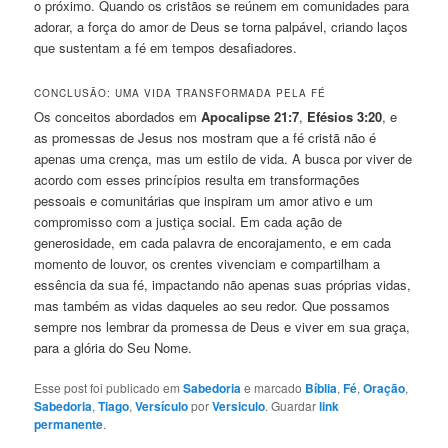
o próximo. Quando os cristãos se reúnem em comunidades para
adorar, a força do amor de Deus se torna palpável, criando laços
que sustentam a fé em tempos desafiadores.
CONCLUSÃO: UMA VIDA TRANSFORMADA PELA FÉ
Os conceitos abordados em
Apocalipse 21:7
,
Efésios 3:20
, e
as promessas de Jesus nos mostram que a fé cristã não é
apenas uma crença, mas um estilo de vida. A busca por viver de
acordo com esses princípios resulta em transformações
pessoais e comunitárias que inspiram um amor ativo e um
compromisso com a justiça social. Em cada ação de
generosidade, em cada palavra de encorajamento, e em cada
momento de louvor, os crentes vivenciam e compartilham a
essência da sua fé, impactando não apenas suas próprias vidas,
mas também as vidas daqueles ao seu redor. Que possamos
sempre nos lembrar da promessa de Deus e viver em sua graça,
para a glória do Seu Nome.
Esse post foi publicado em
Sabedoria
e marcado
Bíblia
,
Fé
,
Oração
,
Sabedoria
,
Tiago
,
Versículo
por
Versiculo
. Guardar
link
permanente
.