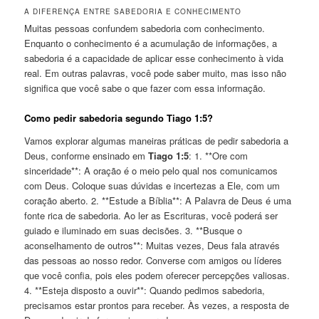
A DIFERENÇA ENTRE SABEDORIA E CONHECIMENTO
Muitas pessoas confundem sabedoria com conhecimento.
Enquanto o conhecimento é a acumulação de informações, a
sabedoria é a capacidade de aplicar esse conhecimento à vida
real. Em outras palavras, você pode saber muito, mas isso não
significa que você sabe o que fazer com essa informação.
Como pedir sabedoria segundo Tiago 1:5?
Vamos explorar algumas maneiras práticas de pedir sabedoria a
Deus, conforme ensinado em
Tiago 1:5
: 1. **Ore com
sinceridade**: A oração é o meio pelo qual nos comunicamos
com Deus. Coloque suas dúvidas e incertezas a Ele, com um
coração aberto. 2. **Estude a Bíblia**: A Palavra de Deus é uma
fonte rica de sabedoria. Ao ler as Escrituras, você poderá ser
guiado e iluminado em suas decisões. 3. **Busque o
aconselhamento de outros**: Muitas vezes, Deus fala através
das pessoas ao nosso redor. Converse com amigos ou líderes
que você confia, pois eles podem oferecer percepções valiosas.
4. **Esteja disposto a ouvir**: Quando pedimos sabedoria,
precisamos estar prontos para receber. Às vezes, a resposta de