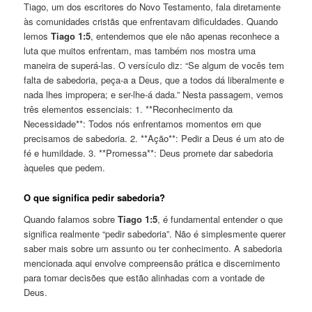
Tiago, um dos escritores do Novo Testamento, fala diretamente
às comunidades cristãs que enfrentavam dificuldades. Quando
lemos
Tiago 1:5
, entendemos que ele não apenas reconhece a
luta que muitos enfrentam, mas também nos mostra uma
maneira de superá-las. O versículo diz: “Se algum de vocês tem
falta de sabedoria, peça-a a Deus, que a todos dá liberalmente e
nada lhes impropera; e ser-lhe-á dada.” Nesta passagem, vemos
três elementos essenciais: 1. **Reconhecimento da
Necessidade**: Todos nós enfrentamos momentos em que
precisamos de sabedoria. 2. **Ação**: Pedir a Deus é um ato de
fé e humildade. 3. **Promessa**: Deus promete dar sabedoria
àqueles que pedem.
O que significa pedir sabedoria?
Quando falamos sobre
Tiago 1:5
, é fundamental entender o que
significa realmente “pedir sabedoria”. Não é simplesmente querer
saber mais sobre um assunto ou ter conhecimento. A sabedoria
mencionada aqui envolve compreensão prática e discernimento
para tomar decisões que estão alinhadas com a vontade de
Deus.