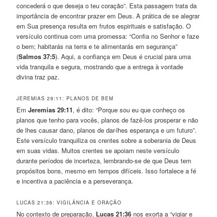
concederá o que deseja o teu coração”. Esta passagem trata da
importância de encontrar prazer em Deus. A prática de se alegrar
em Sua presença resulta em frutos espirituais e satisfação. O
versículo continua com uma promessa: “Confia no Senhor e faze
o bem; habitarás na terra e te alimentarás em segurança”
(
Salmos 37:5
). Aqui, a confiança em Deus é crucial para uma
vida tranquila e segura, mostrando que a entrega à vontade
divina traz paz.
JEREMIAS 29:11: PLANOS DE BEM
Em
Jeremias 29:11
, é dito: “Porque sou eu que conheço os
planos que tenho para vocês, planos de fazê-los prosperar e não
de lhes causar dano, planos de dar-lhes esperança e um futuro”.
Este versículo tranquiliza os crentes sobre a soberania de Deus
em suas vidas. Muitos crentes se apoiam neste versículo
durante períodos de incerteza, lembrando-se de que Deus tem
propósitos bons, mesmo em tempos difíceis. Isso fortalece a fé
e incentiva a paciência e a perseverança.
LUCAS 21:36: VIGILÂNCIA E ORAÇÃO
No contexto de preparação,
Lucas 21:36
nos exorta a “vigiar e