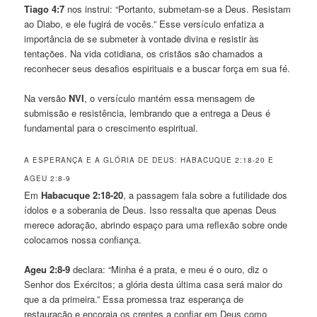
Tiago 4:7
nos instrui: “Portanto, submetam-se a Deus. Resistam
ao Diabo, e ele fugirá de vocês.” Esse versículo enfatiza a
importância de se submeter à vontade divina e resistir às
tentações. Na vida cotidiana, os cristãos são chamados a
reconhecer seus desafios espirituais e a buscar força em sua fé.
Na versão
NVI
, o versículo mantém essa mensagem de
submissão e resistência, lembrando que a entrega a Deus é
fundamental para o crescimento espiritual.
A ESPERANÇA E A GLÓRIA DE DEUS: HABACUQUE 2:18-20 E
AGEU 2:8-9
Em
Habacuque 2:18-20
, a passagem fala sobre a futilidade dos
ídolos e a soberania de Deus. Isso ressalta que apenas Deus
merece adoração, abrindo espaço para uma reflexão sobre onde
colocamos nossa confiança.
Ageu 2:8-9
declara: “Minha é a prata, e meu é o ouro, diz o
Senhor dos Exércitos; a glória desta última casa será maior do
que a da primeira.” Essa promessa traz esperança de
restauração e encoraja os crentes a confiar em Deus como