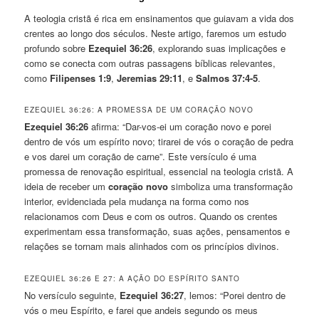
A teologia cristã é rica em ensinamentos que guiavam a vida dos
crentes ao longo dos séculos. Neste artigo, faremos um estudo
profundo sobre
Ezequiel 36:26
, explorando suas implicações e
como se conecta com outras passagens bíblicas relevantes,
como
Filipenses 1:9
,
Jeremias 29:11
, e
Salmos 37:4-5
.
EZEQUIEL 36:26: A PROMESSA DE UM CORAÇÃO NOVO
Ezequiel 36:26
afirma: “Dar-vos-ei um coração novo e porei
dentro de vós um espírito novo; tirarei de vós o coração de pedra
e vos darei um coração de carne”. Este versículo é uma
promessa de renovação espiritual, essencial na teologia cristã. A
ideia de receber um
coração novo
simboliza uma transformação
interior, evidenciada pela mudança na forma como nos
relacionamos com Deus e com os outros. Quando os crentes
experimentam essa transformação, suas ações, pensamentos e
relações se tornam mais alinhados com os princípios divinos.
EZEQUIEL 36:26 E 27: A AÇÃO DO ESPÍRITO SANTO
No versículo seguinte,
Ezequiel 36:27
, lemos: “Porei dentro de
vós o meu Espírito, e farei que andeis segundo os meus