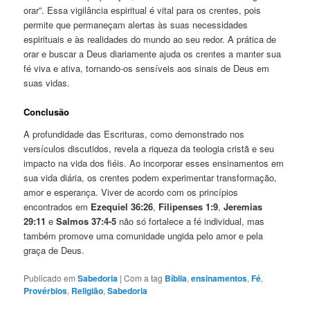
orar”. Essa vigilância espiritual é vital para os crentes, pois
permite que permaneçam alertas às suas necessidades
espirituais e às realidades do mundo ao seu redor. A prática de
orar e buscar a Deus diariamente ajuda os crentes a manter sua
fé viva e ativa, tornando-os sensíveis aos sinais de Deus em
suas vidas.
Conclusão
A profundidade das Escrituras, como demonstrado nos
versículos discutidos, revela a riqueza da teologia cristã e seu
impacto na vida dos fiéis. Ao incorporar esses ensinamentos em
sua vida diária, os crentes podem experimentar transformação,
amor e esperança. Viver de acordo com os princípios
encontrados em
Ezequiel 36:26
,
Filipenses 1:9
,
Jeremias
29:11
e
Salmos 37:4-5
não só fortalece a fé individual, mas
também promove uma comunidade ungida pelo amor e pela
graça de Deus.
Publicado em
Sabedoria
|
Com a tag
Bíblia
,
ensinamentos
,
Fé
,
Provérbios
,
Religião
,
Sabedoria