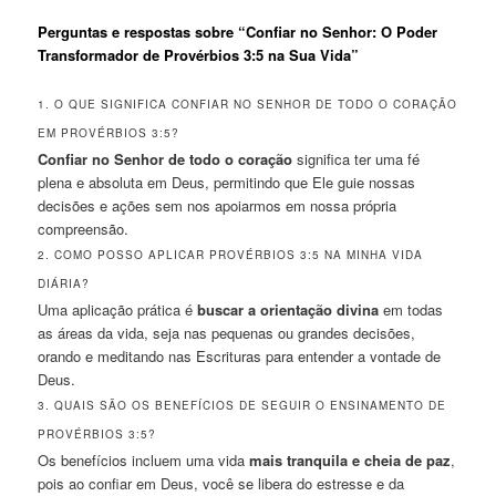
Perguntas e respostas sobre “Confiar no Senhor: O Poder
Transformador de Provérbios 3:5 na Sua Vida”
1. O QUE SIGNIFICA CONFIAR NO SENHOR DE TODO O CORAÇÃO
EM PROVÉRBIOS 3:5?
Confiar no Senhor de todo o coração
significa ter uma fé
plena e absoluta em Deus, permitindo que Ele guie nossas
decisões e ações sem nos apoiarmos em nossa própria
compreensão.
2. COMO POSSO APLICAR PROVÉRBIOS 3:5 NA MINHA VIDA
DIÁRIA?
Uma aplicação prática é
buscar a orientação divina
em todas
as áreas da vida, seja nas pequenas ou grandes decisões,
orando e meditando nas Escrituras para entender a vontade de
Deus.
3. QUAIS SÃO OS BENEFÍCIOS DE SEGUIR O ENSINAMENTO DE
PROVÉRBIOS 3:5?
Os benefícios incluem uma vida
mais tranquila e cheia de paz
,
pois ao confiar em Deus, você se libera do estresse e da