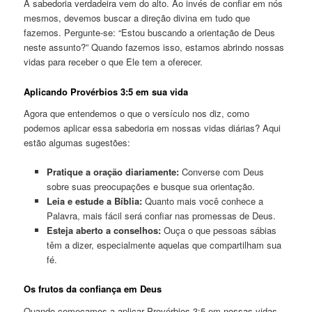
A sabedoria verdadeira vem do alto. Ao invés de confiar em nós
mesmos, devemos buscar a direção divina em tudo que
fazemos. Pergunte-se: “Estou buscando a orientação de Deus
neste assunto?” Quando fazemos isso, estamos abrindo nossas
vidas para receber o que Ele tem a oferecer.
Aplicando Provérbios 3:5 em sua vida
Agora que entendemos o que o versículo nos diz, como
podemos aplicar essa sabedoria em nossas vidas diárias? Aqui
estão algumas sugestões:
Pratique a oração diariamente:
Converse com Deus
sobre suas preocupações e busque sua orientação.
Leia e estude a Bíblia:
Quanto mais você conhece a
Palavra, mais fácil será confiar nas promessas de Deus.
Esteja aberto a conselhos:
Ouça o que pessoas sábias
têm a dizer, especialmente aquelas que compartilham sua
fé.
Os frutos da confiança em Deus
Quando começamos a aplicar Provérbios 3:5 em nossas vidas,