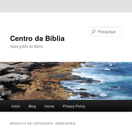
Pular para o conteúdo principal
Pular para o conteúdo secundário
Pesquisar
Centro da Bíblia
Apps grátis da Biblia
Menu
Início
Blog
Home
Privacy Policy
principal
ARQUIVO DA CATEGORIA:
SABEDORIA