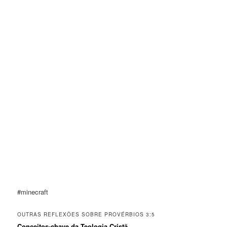
#minecraft
OUTRAS REFLEXÕES SOBRE PROVÉRBIOS 3:5
Conceitos-chave da Teologia Cristã