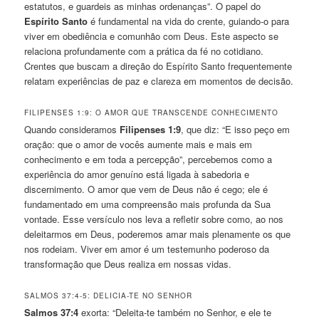
estatutos, e guardeis as minhas ordenanças”. O papel do
Espírito Santo
é fundamental na vida do crente, guiando-o para
viver em obediência e comunhão com Deus. Este aspecto se
relaciona profundamente com a prática da fé no cotidiano.
Crentes que buscam a direção do Espírito Santo frequentemente
relatam experiências de paz e clareza em momentos de decisão.
FILIPENSES 1:9: O AMOR QUE TRANSCENDE CONHECIMENTO
Quando consideramos
Filipenses 1:9
, que diz: “E isso peço em
oração: que o amor de vocês aumente mais e mais em
conhecimento e em toda a percepção”, percebemos como a
experiência do amor genuíno está ligada à sabedoria e
discernimento. O amor que vem de Deus não é cego; ele é
fundamentado em uma compreensão mais profunda da Sua
vontade. Esse versículo nos leva a refletir sobre como, ao nos
deleitarmos em Deus, poderemos amar mais plenamente os que
nos rodeiam. Viver em amor é um testemunho poderoso da
transformação que Deus realiza em nossas vidas.
SALMOS 37:4-5: DELICIA-TE NO SENHOR
Salmos 37:4
exorta: “Deleita-te também no Senhor, e ele te