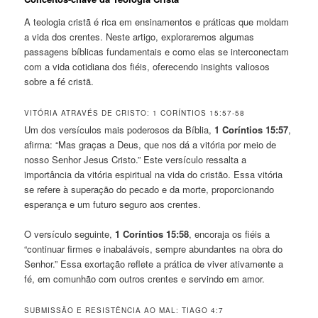
A teologia cristã é rica em ensinamentos e práticas que moldam
a vida dos crentes. Neste artigo, exploraremos algumas
passagens bíblicas fundamentais e como elas se interconectam
com a vida cotidiana dos fiéis, oferecendo insights valiosos
sobre a fé cristã.
VITÓRIA ATRAVÉS DE CRISTO: 1 CORÍNTIOS 15:57-58
Um dos versículos mais poderosos da Bíblia,
1 Coríntios 15:57
,
afirma: “Mas graças a Deus, que nos dá a vitória por meio de
nosso Senhor Jesus Cristo.” Este versículo ressalta a
importância da vitória espiritual na vida do cristão. Essa vitória
se refere à superação do pecado e da morte, proporcionando
esperança e um futuro seguro aos crentes.
O versículo seguinte,
1 Coríntios 15:58
, encoraja os fiéis a
“continuar firmes e inabaláveis, sempre abundantes na obra do
Senhor.” Essa exortação reflete a prática de viver ativamente a
fé, em comunhão com outros crentes e servindo em amor.
SUBMISSÃO E RESISTÊNCIA AO MAL: TIAGO 4:7