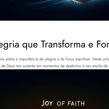
gria que Transforma e For
a sobre a importância da alegria e da força espiritual. Neste art
 de Deus nos sustenta em momentos de desânimo e nos enche de 