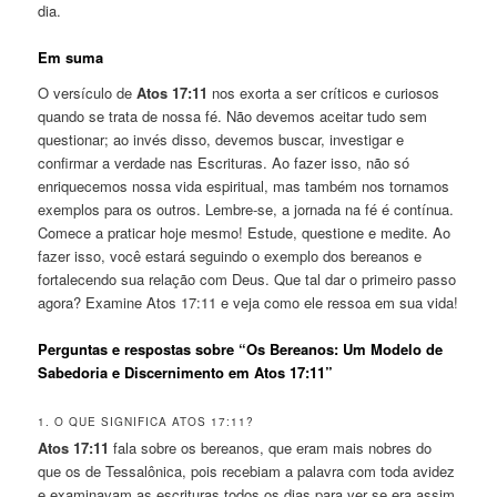
dia.
Em suma
O versículo de
Atos 17:11
nos exorta a ser críticos e curiosos
quando se trata de nossa fé. Não devemos aceitar tudo sem
questionar; ao invés disso, devemos buscar, investigar e
confirmar a verdade nas Escrituras. Ao fazer isso, não só
enriquecemos nossa vida espiritual, mas também nos tornamos
exemplos para os outros. Lembre-se, a jornada na fé é contínua.
Comece a praticar hoje mesmo! Estude, questione e medite. Ao
fazer isso, você estará seguindo o exemplo dos bereanos e
fortalecendo sua relação com Deus. Que tal dar o primeiro passo
agora? Examine Atos 17:11 e veja como ele ressoa em sua vida!
Perguntas e respostas sobre “Os Bereanos: Um Modelo de
Sabedoria e Discernimento em Atos 17:11”
1. O QUE SIGNIFICA ATOS 17:11?
Atos 17:11
fala sobre os bereanos, que eram mais nobres do
que os de Tessalônica, pois recebiam a palavra com toda avidez
e examinavam as escrituras todos os dias para ver se era assim