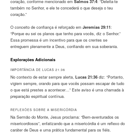
coração, conforme mencionado em
Salmos 37:4
: “Deleita-te
também no Senhor, e ele te concederá o que deseja o teu
coração.”
O conceito de confiança é reforçado em
Jeremias 29:11
:
“Porque eu sei os planos que tenho para vocês, diz o Senhor.”
Essa promessa é um incentivo para que os crentes se
entreguem plenamente a Deus, confiando em sua soberania.
Explorações Adicionais
IMPORTÂNCIA DE LUCAS 21:36
No contexto de estar sempre alerta,
Lucas 21:36
diz: “Portanto,
vigiem sempre, orando para que vocês possam escapar de tudo
o que está prestes a acontecer…” Este aviso é uma chamada à
preparação espiritual contínua.
REFLEXÕES SOBRE A MISERICÓRDIA
Na Sermão do Monte, Jesus proclama: “Bem-aventurados os
misericordiosos”, enfatizando que a misericórdia é um reflexo do
caráter de Deus e uma prática fundamental para os fiéis.