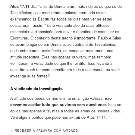
Atos 17:11
diz: “E os de Beréia eram mais nobres do que os de
Tessalônica; pois receberam a palavra com toda avidez,
examinando as Escrituras todos os dias para ver se estas
coisas eram assim.” Este versículo aborda duas atitudes
essenciais: a disposição para ouvir e a prática de examinar as
Escrituras. O contexto deste trecho é importante. Paulo e Silas
estavam pregando em Beréia e, ao contrário de Tessalônica,
onde enfrentaram resistência, os bereanos mostraram uma
atitude receptiva. Eles não apenas ouviram, mas também
verificaram a veracidade do que lhe foi dito. Isso levanta a
questão: você também acredita em tudo o que escuta ou você
investiga suas fontes?
A vitalidade da investigação
A atitude dos bereanos nos ensina uma lição valiosa:
não
devemos aceitar tudo que ouvimos sem questionar.
Isso se
aplica não apenas à fé, mas a todas as áreas de nossas vidas.
Veja alguns pontos que podemos extrair de Atos 17:11:
1. RECEBER A PALAVRA COM AVIDADE