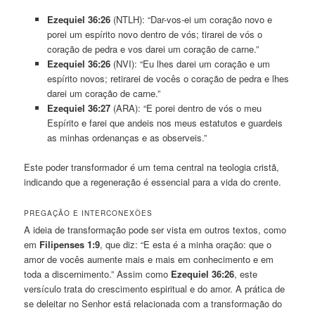
Ezequiel 36:26
(NTLH): “Dar-vos-ei um coração novo e
porei um espírito novo dentro de vós; tirarei de vós o
coração de pedra e vos darei um coração de carne.”
Ezequiel 36:26
(NVI): “Eu lhes darei um coração e um
espírito novos; retirarei de vocês o coração de pedra e lhes
darei um coração de carne.”
Ezequiel 36:27
(ARA): “E porei dentro de vós o meu
Espírito e farei que andeis nos meus estatutos e guardeis
as minhas ordenanças e as observeis.”
Este poder transformador é um tema central na teologia cristã,
indicando que a regeneração é essencial para a vida do crente.
PREGAÇÃO E INTERCONEXÕES
A ideia de transformação pode ser vista em outros textos, como
em
Filipenses 1:9
, que diz: “E esta é a minha oração: que o
amor de vocês aumente mais e mais em conhecimento e em
toda a discernimento.” Assim como
Ezequiel 36:26
, este
versículo trata do crescimento espiritual e do amor. A prática de
se deleitar no Senhor está relacionada com a transformação do