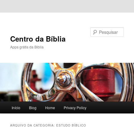
Pular para o conteúdo principal
Pular para o conteúdo secundário
Pesquisar
Centro da Bíblia
Apps grátis da Biblia
Menu
Início
Blog
Home
Privacy Policy
principal
ARQUIVO DA CATEGORIA:
ESTUDO BÍBLICO