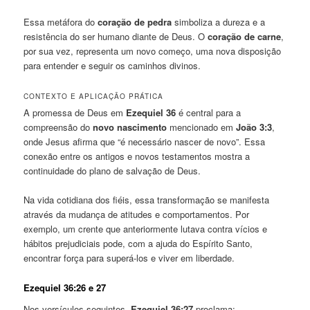
Essa metáfora do
coração de pedra
simboliza a dureza e a
resistência do ser humano diante de Deus. O
coração de carne
,
por sua vez, representa um novo começo, uma nova disposição
para entender e seguir os caminhos divinos.
CONTEXTO E APLICAÇÃO PRÁTICA
A promessa de Deus em
Ezequiel 36
é central para a
compreensão do
novo nascimento
mencionado em
João 3:3
,
onde Jesus afirma que “é necessário nascer de novo”. Essa
conexão entre os antigos e novos testamentos mostra a
continuidade do plano de salvação de Deus.
Na vida cotidiana dos fiéis, essa transformação se manifesta
através da mudança de atitudes e comportamentos. Por
exemplo, um crente que anteriormente lutava contra vícios e
hábitos prejudiciais pode, com a ajuda do Espírito Santo,
encontrar força para superá-los e viver em liberdade.
Ezequiel 36:26 e 27
Nos versículos seguintes,
Ezequiel 36:27
proclama: