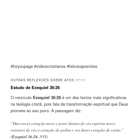
#foryoupage #videoscristianos #falsosapostoles
OUTRAS REFLEXÕES SOBRE ATOS 17:11
Estudo de Ezequiel 36:26
O versículo
Ezequiel 36:26
é um dos textos mais significativos
na teologia cristã, pois fala da transformação espiritual que Deus
promete ao seu povo. A passagem diz:
“Dar-vos-ei coração novo e porei dentro de vós espírito novo;
retirarei de vós o coração de pedra e vos darei coração de carne.”
(
Ezequiel 36:26
, NVI)