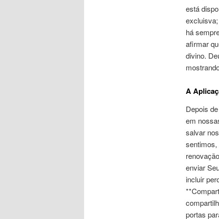
está disp
excluisva;
há sempre
afirmar qu
divino. D
mostrando
A Aplicaç
Depois de
em nossas 
salvar no
sentimos,
renovação
enviar Se
incluir pe
**Compart
compartil
portas par