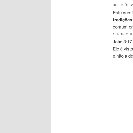
RELIGIÕES
Este versí
tradições
comum em 
3. POR QU
João 3:17
Ele é vist
e não a de