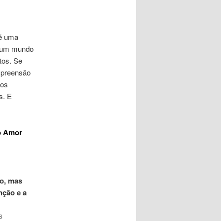
 é uma
a um mundo
tos. Se
mpreensão
mos
s. E
o Amor
o, mas
nção e a
S