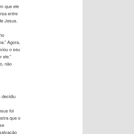
em que ele
rsa entre
de Jesus.
ho
na.” Agora,
viou o seu
 ele.”
ão, não
 decidiu
sus foi
ostra que o
se
 salvação