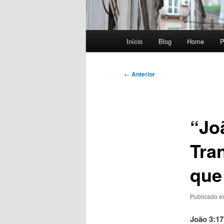
Menu
Início
Blog
Home
P
principal
Navegação
←
Anterior
de
posts
“Jo
Tra
que
Publicado 
João 3:17