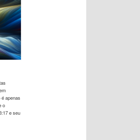
tas
gem
o é apenas
e o
3:17 e seu