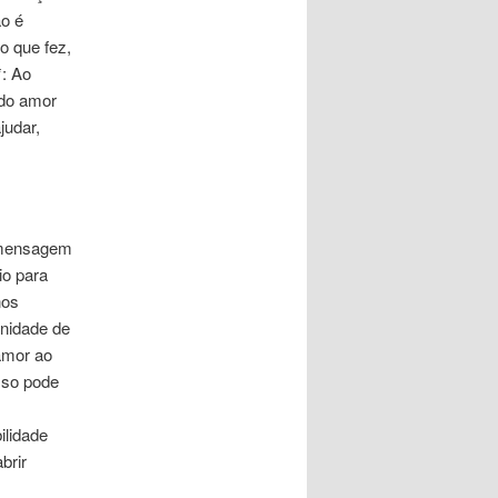
o é
o que fez,
: Ao
 do amor
judar,
a mensagem
io para
nos
unidade de
amor ao
sso pode
ilidade
brir