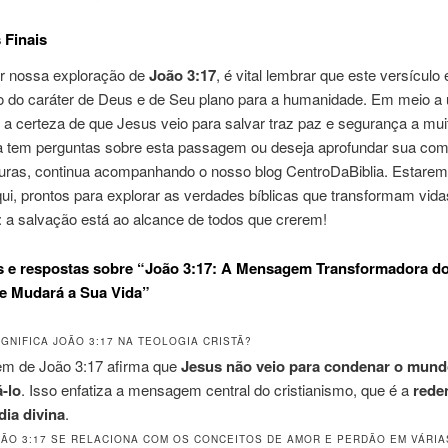
 Finais
ir nossa exploração de
João 3:17
, é vital lembrar que este versículo
o do caráter de Deus e de Seu plano para a humanidade. Em meio 
, a certeza de que Jesus veio para salvar traz paz e segurança a mui
a tem perguntas sobre esta passagem ou deseja aprofundar sua co
turas, continua acompanhando o nosso blog CentroDaBiblia. Estare
i, prontos para explorar as verdades bíblicas que transformam vida
 a salvação está ao alcance de todos que crerem!
s e respostas sobre “João 3:17: A Mensagem Transformadora d
e Mudará a Sua Vida”
IGNIFICA JOÃO 3:17 NA TEOLOGIA CRISTÃ?
m de João 3:17 afirma que
Jesus não veio para condenar o mund
á-lo
. Isso enfatiza a mensagem central do cristianismo, que é a
rede
dia divina
.
OÃO 3:17 SE RELACIONA COM OS CONCEITOS DE AMOR E PERDÃO EM VÁRIA