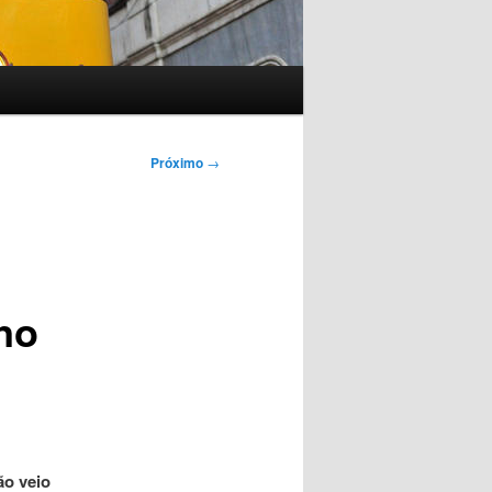
Próximo
→
no
ão veio