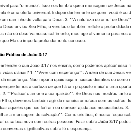
onível para “o mundo”. Isso nos lembra que a mensagem de Jesus nã
 ela é uma oferta universal. Independentemente de quem você é ou d
 um caminho de volta para Deus. 3. **A natureza do amor de Deus**
e Deus enviou Seu Filho, o versículo também reflete a profundidade
eus não só observa nosso sofrimento, mas age ativamente para nos a
 que Ele se importa profundamente conosco.
ão Prática de João 3:17
 entender o que João 3:17 nos ensina, como podemos aplicar ess
vidas diárias? 1. **Viver com esperança**: A ideia de que Jesus ve
s dá esperança. Não importa quais sejam nossos desafios ou como 
 sempre temos a certeza de que há um propósito maior e uma oport
. 2. **Praticar o amor e a compaixão**: Se Deus nos mostrou tanto 
u Filho, devemos também agir de maneira amorosa com os outros. I
rdoar aqueles que nos feriram ou oferecer ajuda aos necessitados. 3.
ilhar a mensagem de salvação**: Como cristãos, é nossa responsab
har essa boa nova com outras pessoas. Falar sobre
João 3:17
pode a
a conversas significativas sobre fé e esperança.