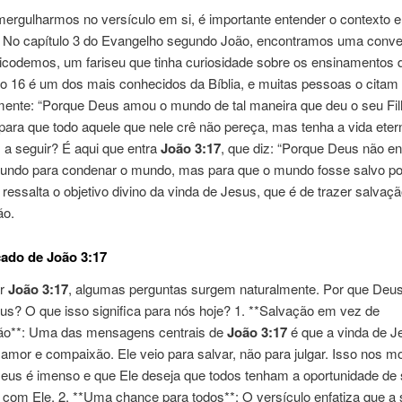
ergulharmos no versículo em si, é importante entender o contexto 
to. No capítulo 3 do Evangelho segundo João, encontramos uma conve
icodemos, um fariseu que tinha curiosidade sobre os ensinamentos 
lo 16 é um dos mais conhecidos da Bíblia, e muitas pessoas o citam
mente: “Porque Deus amou o mundo de tal maneira que deu o seu Fil
 para que todo aquele que nele crê não pereça, mas tenha a vida eter
 a seguir? É aqui que entra
João 3:17
, que diz: “Porque Deus não en
mundo para condenar o mundo, mas para que o mundo fosse salvo por
 ressalta o objetivo divino da vinda de Jesus, que é de trazer salvaç
ão.
cado de João 3:17
ar
João 3:17
, algumas perguntas surgem naturalmente. Por que Deus
us? O que isso significa para nós hoje? 1. **Salvação em vez de
o**: Uma das mensagens centrais de
João 3:17
é que a vinda de Je
amor e compaixão. Ele veio para salvar, não para julgar. Isso nos m
eus é imenso e que Ele deseja que todos tenham a oportunidade de 
r com Ele. 2. **Uma chance para todos**: O versículo enfatiza que a