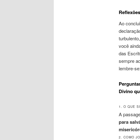
Reflexões
Ao conclu
declaraçã
turbulento
você aind
das Escri
sempre aqu
lembre-se:
Pergunta
Divino qu
1. O QUE S
A passage
para salv
misericór
2. COMO J