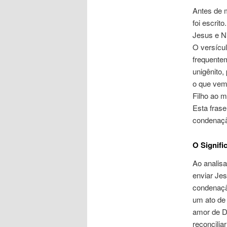
Antes de m
foi escri
Jesus e N
O versícu
frequente
unigênito,
o que vem
Filho ao 
Esta frase
condenaç
O Signifi
Ao analis
enviar Jes
condenaçã
um ato de 
amor de D
reconcilia