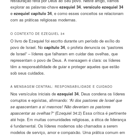
restauração feita por Deus ao Seu povo. Neste artigo, vamos
explorar as palavras-chave
ezequiel 34
,
versículo ezequiel 34
e
ezequiel capítulo 34
, e como esses conceitos se relacionam
com as práticas religiosas modernas.
O CONTEXTO DE EZEQUIEL 34
O livro de Ezequiel foi escrito durante um período de exílio do
povo de Israel. No
capítulo 34
, o profeta denuncia os “pastores
de Israel” – líderes que falharam em cuidar das ovelhas, que
representam o povo de Deus. A mensagem é clara: os líderes
têm a responsabilidade de guiar e proteger aqueles que estão
sob seus cuidados.
A MENSAGEM CENTRAL: RESPONSABILIDADE E CUIDADO
Nos versículos iniciais de
ezequiel 34
, Deus condena os líderes
corruptos e egoístas, afirmando:
“Ai dos pastores de Israel que
se apascentam a si mesmos! Não deveriam os pastores
apascentar as ovelhas?”
(Ezequiel 34:2) Essa crítica é pertinente
até hoje. Em muitas comunidades religiosas, a ética de liderança
é fundamental. Os líderes modernos são chamados a serem
modelos de serviço, amor e compaixão. Uma prática comum em