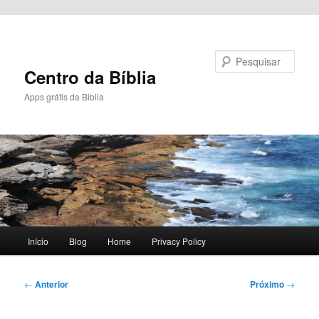
Pular para o conteúdo principal
Pesquisar
Centro da Bíblia
Apps grátis da Biblia
Menu
Início
Blog
Home
Privacy Policy
principal
Navegação
←
Anterior
Próximo
→
de
posts