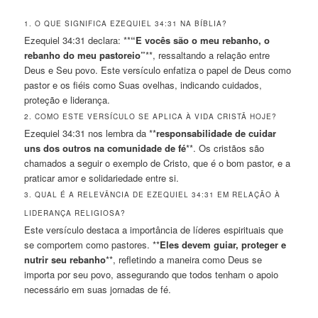
1. O QUE SIGNIFICA EZEQUIEL 34:31 NA BÍBLIA?
Ezequiel 34:31 declara: **
“E vocês são o meu rebanho, o
rebanho do meu pastoreio”
**, ressaltando a relação entre
Deus e Seu povo. Este versículo enfatiza o papel de Deus como
pastor e os fiéis como Suas ovelhas, indicando cuidados,
proteção e liderança.
2. COMO ESTE VERSÍCULO SE APLICA À VIDA CRISTÃ HOJE?
Ezequiel 34:31 nos lembra da **
responsabilidade de cuidar
uns dos outros na comunidade de fé
**. Os cristãos são
chamados a seguir o exemplo de Cristo, que é o bom pastor, e a
praticar amor e solidariedade entre si.
3. QUAL É A RELEVÂNCIA DE EZEQUIEL 34:31 EM RELAÇÃO À
LIDERANÇA RELIGIOSA?
Este versículo destaca a importância de líderes espirituais que
se comportem como pastores. **
Eles devem guiar, proteger e
nutrir seu rebanho
**, refletindo a maneira como Deus se
importa por seu povo, assegurando que todos tenham o apoio
necessário em suas jornadas de fé.