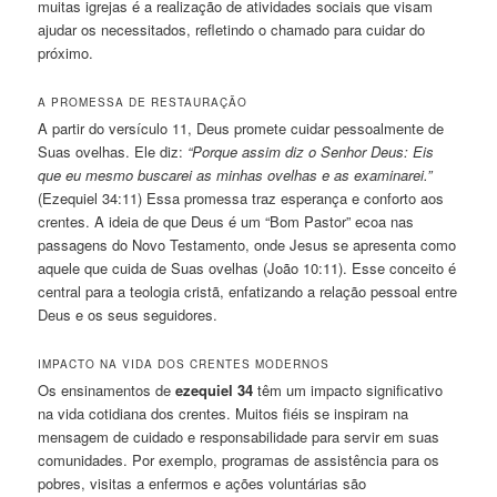
muitas igrejas é a realização de atividades sociais que visam
ajudar os necessitados, refletindo o chamado para cuidar do
próximo.
A PROMESSA DE RESTAURAÇÃO
A partir do versículo 11, Deus promete cuidar pessoalmente de
Suas ovelhas. Ele diz:
“Porque assim diz o Senhor Deus: Eis
que eu mesmo buscarei as minhas ovelhas e as examinarei.”
(Ezequiel 34:11) Essa promessa traz esperança e conforto aos
crentes. A ideia de que Deus é um “Bom Pastor” ecoa nas
passagens do Novo Testamento, onde Jesus se apresenta como
aquele que cuida de Suas ovelhas (João 10:11). Esse conceito é
central para a teologia cristã, enfatizando a relação pessoal entre
Deus e os seus seguidores.
IMPACTO NA VIDA DOS CRENTES MODERNOS
Os ensinamentos de
ezequiel 34
têm um impacto significativo
na vida cotidiana dos crentes. Muitos fiéis se inspiram na
mensagem de cuidado e responsabilidade para servir em suas
comunidades. Por exemplo, programas de assistência para os
pobres, visitas a enfermos e ações voluntárias são