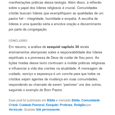
manifestações práticas dessa teologia. Além disso, a reflexão
sobre o papel dos líderes religiosos é crucial. Comunidades
cristãs buscam líderes que exemplifiquem as qualidades de um
pastor fiel – integridade, humildade e empatia. A escolha de
líderes é uma questão séria e envolve oração e discernimento
por parte da congregação.
CONCLUSÃO
Em resumo, a análise de
ezequiel capítulo 34
revela
ensinamentos atemporais sobre a responsabilidade dos líderes
espirituais e a promessa de Deus de cuidar de Seu povo. As
lições tiradas desse texto continuam a moldar práticas religiosas
e influenciar a vida dos crentes na atualidade. A mensagem de
cuidado, serviço e esperança é um convite para que todos os
cristãos sejam agentes de mudança em suas comunidades,
respondendo ao chamado de serem “pastores” uns dos outros,
seguindo o exemplo do Bom Pastor.
Esse post foi publicado em
Bíblia
e marcado
Bíblia
,
Comunidade
Cristã
,
Cuidado Pastoral
,
Ezequiel
,
Profetas
,
Religião
por
Versiculo
. Guardar
link permanente
.