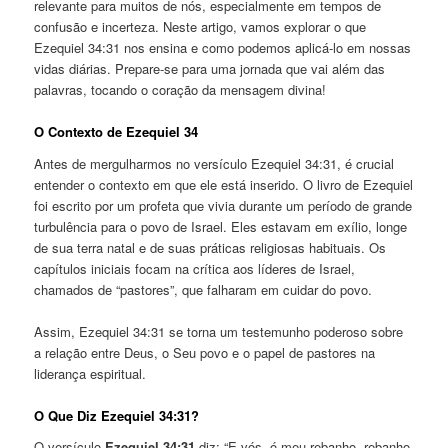
relevante para muitos de nós, especialmente em tempos de
confusão e incerteza. Neste artigo, vamos explorar o que
Ezequiel 34:31 nos ensina e como podemos aplicá-lo em nossas
vidas diárias. Prepare-se para uma jornada que vai além das
palavras, tocando o coração da mensagem divina!
O Contexto de Ezequiel 34
Antes de mergulharmos no versículo Ezequiel 34:31, é crucial
entender o contexto em que ele está inserido. O livro de Ezequiel
foi escrito por um profeta que vivia durante um período de grande
turbulência para o povo de Israel. Eles estavam em exílio, longe
de sua terra natal e de suas práticas religiosas habituais. Os
capítulos iniciais focam na crítica aos líderes de Israel,
chamados de “pastores”, que falharam em cuidar do povo.
Assim, Ezequiel 34:31 se torna um testemunho poderoso sobre
a relação entre Deus, o Seu povo e o papel de pastores na
liderança espiritual.
O Que Diz Ezequiel 34:31?
O versículo
Ezequiel 34:31
diz: “E vós, ó meu rebanho, rebanho