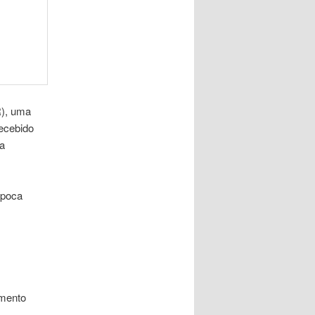
R), uma
ecebido
ia
época
amento