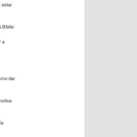
m estar
 Bíblia:
r a
esmo dar
voritos
is