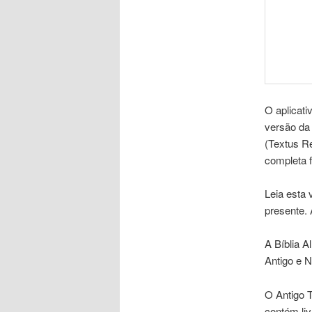
O aplicati
versão da
(Textus Re
completa f
Leia esta 
presente. 
A Bíblia A
Antigo e 
O Antigo 
contém livr