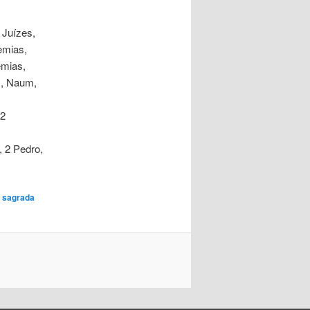
 Juízes,
emias,
emias,
s, Naum,
 2
, 2 Pedro,
a sagrada