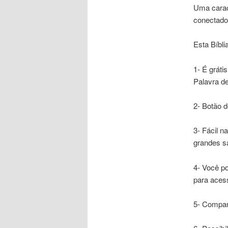
Uma caract
conectado 
Esta Bíbli
1- É gráti
Palavra d
2- Botão d
3- Fácil n
grandes s
4- Você po
para aces
5- Compart