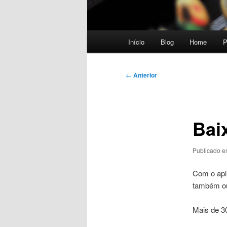
Menu
Início
Blog
Home
P
principal
Navegação
←
Anterior
de
posts
Baix
Publicado 
Com o apli
também ou
Mais de 30