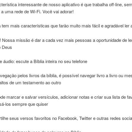
erística interessante de nosso aplicativo é que trabalha off-line, se
a uma rede de Wi-Fi. Você vai adorar!
a tem mais características que farão muito mais fácil e agradável ler a
s! Nossa missão é dar a cada vez mais pessoas a oportunidade de le
e Deus
e áudio: escute a Bíblia inteira no seu telefone
avegação pelos livros da bíblia, é possível navegar livro a livro ou m
altos de um testamento ao outro
de marcar e salvar versículos, adicionar notas e criar sua lista de fa
sá-los sempre que quiser
ilhe seus versos favoritos no Facebook, Twitter e outras redes socia