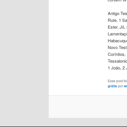
Antigo Te
Rute, 1 Sa
Ester, Jô,
Lamentaçõ
Habacuque
Novo Test
Coríntios,
Tessalonic
1 João, 2 
Esse post f
grátis
por
w