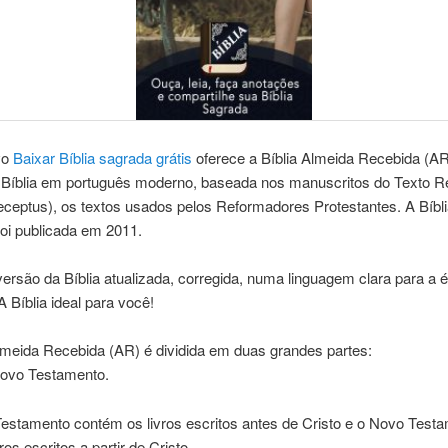
vo
Baixar Bíblia sagrada grátis
oferece a Bíblia Almeida Recebida (A
 Bíblia em português moderno, baseada nos manuscritos do Texto R
ceptus), os textos usados pelos Reformadores Protestantes. A Bíbl
oi publicada em 2011.
versão da Bíblia atualizada, corregida, numa linguagem clara para a 
A Bíblia ideal para você!
lmeida Recebida (AR) é dividida em duas grandes partes:
Novo Testamento.
Testamento contém os livros escritos antes de Cristo e o Novo Test
os escritos a partir de Cristo.