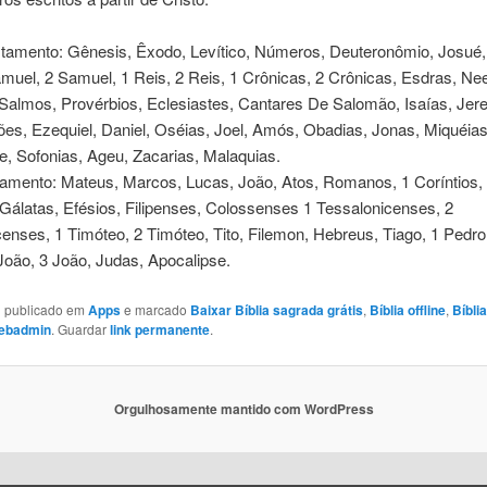
stamento: Gênesis, Êxodo, Levítico, Números, Deuteronômio, Josué,
muel, 2 Samuel, 1 Reis, 2 Reis, 1 Crônicas, 2 Crônicas, Esdras, Ne
 Salmos, Provérbios, Eclesiastes, Cantares De Salomão, Isaías, Jer
es, Ezequiel, Daniel, Oséias, Joel, Amós, Obadias, Jonas, Miquéia
, Sofonias, Ageu, Zacarias, Malaquias.
amento: Mateus, Marcos, Lucas, João, Atos, Romanos, 1 Coríntios,
 Gálatas, Efésios, Filipenses, Colossenses 1 Tessalonicenses, 2
enses, 1 Timóteo, 2 Timóteo, Tito, Filemon, Hebreus, Tiago, 1 Pedro
João, 3 João, Judas, Apocalipse.
oi publicado em
Apps
e marcado
Baixar Bíblia sagrada grátis
,
Bíblia offline
,
Bíbli
ebadmin
. Guardar
link permanente
.
Orgulhosamente mantido com WordPress