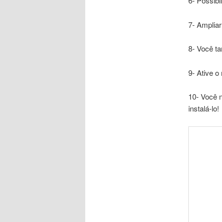
6- Possibi
7- Ampliar
8- Você t
9- Ative o
10- Você n
instalá-lo!