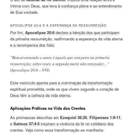
íntima com Deus, que leva à confiança plena e ao entendimento
de Sua vontade.
APOCALIPSE 20:6 E A ESPERANÇA DA RESSURREIÇÃO
Por fim,
Apocalipse 20:6
declara a bênção dos que participam
da primeira ressurreição, reafirmando a esperança da vida eterna
e a recompensa dos fiéis:
“Bem-aventurado e santo é aquele que tem parte na primeira
ressurreição; sobre esses, a segunda morte não tem poder…”
(Apocalipse 20:6 – NVI)
Este versículo aponta para a culminação da transformação
espiritual prometida, onde os que vivem segundo o coração de
Deus têm a certeza da vida eterna.
Aplicações Práticas na Vida dos Crentes
As promessas descritas em
Ezequiel 36:26
,
Filipenses 1:9-11
,
e
Salmos 37:4-5
inspiram a vivência da fé no cotidiano dos
crentes. Veja como essa transformação se manifesta: