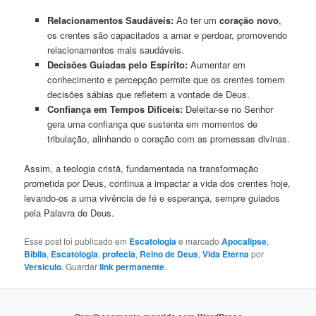
Relacionamentos Saudáveis:
Ao ter um
coração novo
,
os crentes são capacitados a amar e perdoar, promovendo
relacionamentos mais saudáveis.
Decisões Guiadas pelo Espírito:
Aumentar em
conhecimento e percepção permite que os crentes tomem
decisões sábias que refletem a vontade de Deus.
Confiança em Tempos Difíceis:
Deleitar-se no Senhor
gera uma confiança que sustenta em momentos de
tribulação, alinhando o coração com as promessas divinas.
Assim, a teologia cristã, fundamentada na transformação
prometida por Deus, continua a impactar a vida dos crentes hoje,
levando-os a uma vivência de fé e esperança, sempre guiados
pela Palavra de Deus.
Esse post foi publicado em
Escatologia
e marcado
Apocalipse
,
Bíblia
,
Escatologia
,
profecia
,
Reino de Deus
,
Vida Eterna
por
Versiculo
. Guardar
link permanente
.