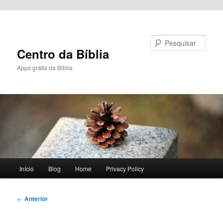
Pular para o conteúdo principal
Pesquisar
Centro da Bíblia
Apps grátis da Biblia
Menu
Início
Blog
Home
Privacy Policy
principal
Navegação
←
Anterior
de
posts