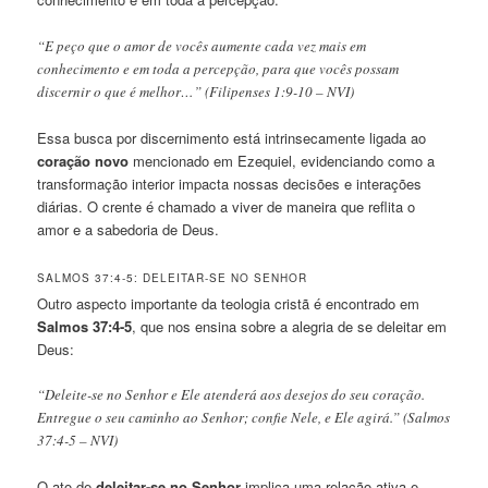
“E peço que o amor de vocês aumente cada vez mais em
conhecimento e em toda a percepção, para que vocês possam
discernir o que é melhor…” (Filipenses 1:9-10 – NVI)
Essa busca por discernimento está intrinsecamente ligada ao
coração novo
mencionado em Ezequiel, evidenciando como a
transformação interior impacta nossas decisões e interações
diárias. O crente é chamado a viver de maneira que reflita o
amor e a sabedoria de Deus.
SALMOS 37:4-5: DELEITAR-SE NO SENHOR
Outro aspecto importante da teologia cristã é encontrado em
Salmos 37:4-5
, que nos ensina sobre a alegria de se deleitar em
Deus:
“Deleite-se no Senhor e Ele atenderá aos desejos do seu coração.
Entregue o seu caminho ao Senhor; confie Nele, e Ele agirá.” (Salmos
37:4-5 – NVI)
O ato de
deleitar-se no Senhor
implica uma relação ativa e