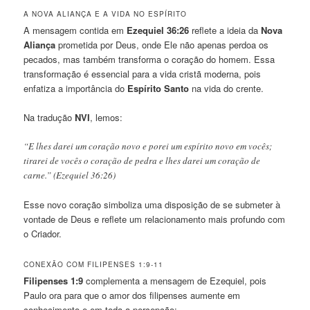
A NOVA ALIANÇA E A VIDA NO ESPÍRITO
A mensagem contida em
Ezequiel 36:26
reflete a ideia da
Nova
Aliança
prometida por Deus, onde Ele não apenas perdoa os
pecados, mas também transforma o coração do homem. Essa
transformação é essencial para a vida cristã moderna, pois
enfatiza a importância do
Espírito Santo
na vida do crente.
Na tradução
NVI
, lemos:
“E lhes darei um coração novo e porei um espírito novo em vocês;
tirarei de vocês o coração de pedra e lhes darei um coração de
carne.” (Ezequiel 36:26)
Esse novo coração simboliza uma disposição de se submeter à
vontade de Deus e reflete um relacionamento mais profundo com
o Criador.
CONEXÃO COM FILIPENSES 1:9-11
Filipenses 1:9
complementa a mensagem de Ezequiel, pois
Paulo ora para que o amor dos filipenses aumente em
conhecimento e em toda a percepção: