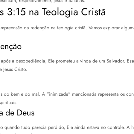
esentam, respectivamente, Jesus e Satanás.
 3:15 na Teologia Cristã
preensão da redenção na teologia cristã. Vamos explorar algumas
denção
pós a desobediência, Ele prometeu a vinda de um Salvador. Essa
 Jesus Cristo.
rças do bem e do mal. A “inimizade” mencionada representa os conf
irituais.
a de Deus
quando tudo parecia perdido, Ele ainda estava no controle. A his