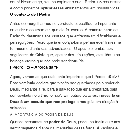
certo! Neste artigo, vamos explorar o que I Pedro 1:5 nos ensina
e como podemos aplicar esses ensinamentos em nossas vidas.
O contexto de I Pedro
Antes de mergulharmos no versículo específico, é importante
entender o contexto em que ele foi escrito. A primeira carta de
Pedro foi destinada aos cristãos que enfrentavam dificuldades e
perseguições. Pedro queria encorajá-los a permanecer firmes na
fé, mesmo diante das adversidades. O apóstolo lembra aos
seguidores de Cristo que, apesar das tribulações, eles têm uma
herança eterna que não pode ser destruída.
I Pedro 1:5 – A força da fé
Agora, vamos ao que realmente importa: o que I Pedro 1:5 diz?
Este versículo declara que “vocês são guardados pelo poder de
Deus, mediante a fé, para a salvação que está preparada para
ser revelada no último tempo”. Em outras palavras,
nossa fé em
Deus é um escudo que nos protege
e nos guia em direção à
salvação.
A IMPORTÂNCIA DO PODER DE DEUS
Quando pensamos no
poder de Deus
, podemos facilmente nos
sentir pequenos diante da imensidão dessa força. A verdade é