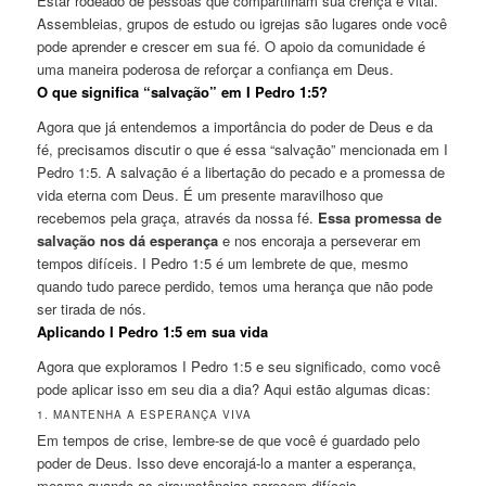
Estar rodeado de pessoas que compartilham sua crença é vital.
Assembleias, grupos de estudo ou igrejas são lugares onde você
pode aprender e crescer em sua fé. O apoio da comunidade é
uma maneira poderosa de reforçar a confiança em Deus.
O que significa “salvação” em I Pedro 1:5?
Agora que já entendemos a importância do poder de Deus e da
fé, precisamos discutir o que é essa “salvação” mencionada em I
Pedro 1:5. A salvação é a libertação do pecado e a promessa de
vida eterna com Deus. É um presente maravilhoso que
recebemos pela graça, através da nossa fé.
Essa promessa de
salvação nos dá esperança
e nos encoraja a perseverar em
tempos difíceis. I Pedro 1:5 é um lembrete de que, mesmo
quando tudo parece perdido, temos uma herança que não pode
ser tirada de nós.
Aplicando I Pedro 1:5 em sua vida
Agora que exploramos I Pedro 1:5 e seu significado, como você
pode aplicar isso em seu dia a dia? Aqui estão algumas dicas:
1. MANTENHA A ESPERANÇA VIVA
Em tempos de crise, lembre-se de que você é guardado pelo
poder de Deus. Isso deve encorajá-lo a manter a esperança,
mesmo quando as circunstâncias parecem difíceis.