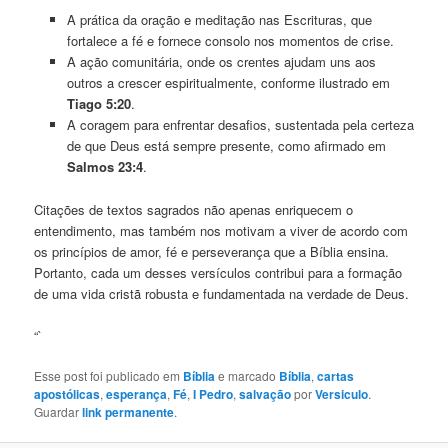
A prática da oração e meditação nas Escrituras, que
fortalece a fé e fornece consolo nos momentos de crise.
A ação comunitária, onde os crentes ajudam uns aos
outros a crescer espiritualmente, conforme ilustrado em
Tiago 5:20
.
A coragem para enfrentar desafios, sustentada pela certeza
de que Deus está sempre presente, como afirmado em
Salmos 23:4
.
Citações de textos sagrados não apenas enriquecem o
entendimento, mas também nos motivam a viver de acordo com
os princípios de amor, fé e perseverança que a Bíblia ensina.
Portanto, cada um desses versículos contribui para a formação
de uma vida cristã robusta e fundamentada na verdade de Deus.
“`
Esse post foi publicado em
Bíblia
e marcado
Bíblia
,
cartas
apostólicas
,
esperança
,
Fé
,
I Pedro
,
salvação
por
Versiculo
.
Guardar
link permanente
.