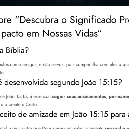
bre “Descubra o Significado P
mpacto em Nossas Vidas”
a Bíblia?
ípulos como amigos, e não servos, pois compartilha com eles o qu
to.
 desenvolvida segundo João 15:15?
me João 15:15, é essencial
seguir seus ensinamentos
,
permanec
re o crente e Cristo.
ceito de amizade em João 15:15 para a
tal, pois mostra que Deus deseja um relacionamento
pessoal e 