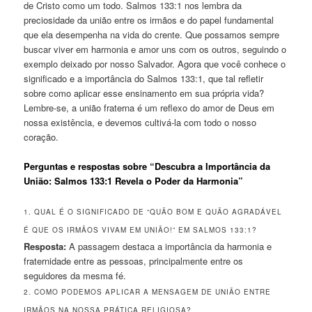
de Cristo como um todo. Salmos 133:1 nos lembra da
preciosidade da união entre os irmãos e do papel fundamental
que ela desempenha na vida do crente. Que possamos sempre
buscar viver em harmonia e amor uns com os outros, seguindo o
exemplo deixado por nosso Salvador. Agora que você conhece o
significado e a importância do Salmos 133:1, que tal refletir
sobre como aplicar esse ensinamento em sua própria vida?
Lembre-se, a união fraterna é um reflexo do amor de Deus em
nossa existência, e devemos cultivá-la com todo o nosso
coração.
Perguntas e respostas sobre “Descubra a Importância da
União: Salmos 133:1 Revela o Poder da Harmonia”
1. QUAL É O SIGNIFICADO DE “QUÃO BOM E QUÃO AGRADÁVEL
É QUE OS IRMÃOS VIVAM EM UNIÃO!” EM SALMOS 133:1?
Resposta:
A passagem destaca a importância da harmonia e
fraternidade entre as pessoas, principalmente entre os
seguidores da mesma fé.
2. COMO PODEMOS APLICAR A MENSAGEM DE UNIÃO ENTRE
IRMÃOS NA NOSSA PRÁTICA RELIGIOSA?