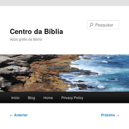
Pular para o conteúdo principal
Pesquisar
Centro da Bíblia
Apps grátis da Biblia
Menu
Início
Blog
Home
Privacy Policy
principal
Navegação
←
Anterior
Próximo
→
de
posts