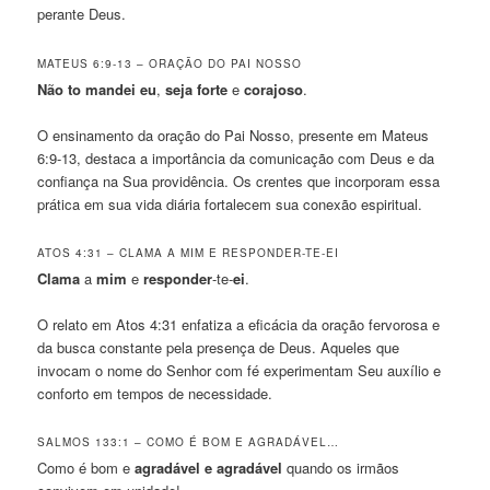
perante Deus.
MATEUS 6:9-13 – ORAÇÃO DO PAI NOSSO
Não to mandei eu
,
seja
forte
e
corajoso
.
O ensinamento da oração do Pai Nosso, presente em Mateus
6:9-13, destaca a importância da comunicação com Deus e da
confiança na Sua providência. Os crentes que incorporam essa
prática em sua vida diária fortalecem sua conexão espiritual.
ATOS 4:31 – CLAMA A MIM E RESPONDER-TE-EI
Clama
a
mim
e
responder
-te-
ei
.
O relato em Atos 4:31 enfatiza a eficácia da oração fervorosa e
da busca constante pela presença de Deus. Aqueles que
invocam o nome do Senhor com fé experimentam Seu auxílio e
conforto em tempos de necessidade.
SALMOS 133:1 – COMO É BOM E AGRADÁVEL…
Como é bom e
agradável
e
agradável
quando os irmãos