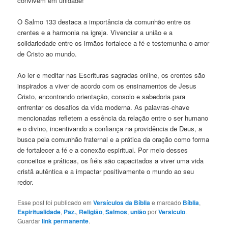
convivem em unidade!
O Salmo 133 destaca a importância da comunhão entre os
crentes e a harmonia na igreja. Vivenciar a união e a
solidariedade entre os irmãos fortalece a fé e testemunha o amor
de Cristo ao mundo.
Ao ler e meditar nas Escrituras sagradas online, os crentes são
inspirados a viver de acordo com os ensinamentos de Jesus
Cristo, encontrando orientação, consolo e sabedoria para
enfrentar os desafios da vida moderna. As palavras-chave
mencionadas refletem a essência da relação entre o ser humano
e o divino, incentivando a confiança na providência de Deus, a
busca pela comunhão fraternal e a prática da oração como forma
de fortalecer a fé e a conexão espiritual. Por meio desses
conceitos e práticas, os fiéis são capacitados a viver uma vida
cristã autêntica e a impactar positivamente o mundo ao seu
redor.
Esse post foi publicado em
Versículos da Bíblia
e marcado
Bíblia
,
Espiritualidade
,
Paz.
,
Religião
,
Salmos
,
união
por
Versiculo
.
Guardar
link permanente
.