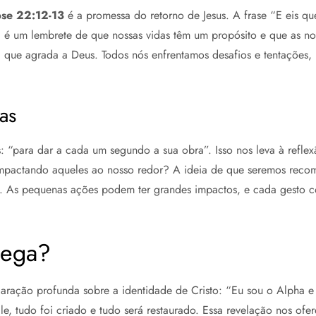
pse 22:12-13
é a promessa do retorno de Jesus. A frase “E eis q
; é um lembrete de que nossas vidas têm um propósito e que as no
ra que agrada a Deus. Todos nós enfrentamos desafios e tentações,
as
: “para dar a cada um segundo a sua obra”. Isso nos leva à refle
mpactando aqueles ao nosso redor? A ideia de que seremos reco
 As pequenas ações podem ter grandes impactos, e cada gesto co
mega?
aração profunda sobre a identidade de Cristo: “Eu sou o Alpha e
’Ele, tudo foi criado e tudo será restaurado. Essa revelação nos o